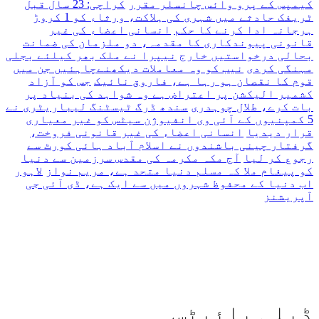
کیمپس کے پرو وائس چانسلر مقرر
کراچی: 23 سال قبل
ہیں
ٹریفک حادثے میں شہری کی ہلاکت، ورثاء کو 1 کروڑ
یہاں
ہرجانہ ادا کرنے کا حکم
انسانی اعضاء کی غیر
لکھیں
قانونی پیوندکاری کا مقدمہ، دو ملزمان کی ضمانت
بحالی درخواستیں خارج
نیپرا نے ملک بھر کیلئے بجلی
مہنگی کردی
نیب کو وہ معاملات دیکھنےچاہئیں جن میں
قوم کا نقصان ہو رہا ہے، فاروق نائیک
جس کو آزاد
کشمیر الیکشن پر اعتراض ہے وہ شواہد کی بنیاد پر
بات کرے، طلال چوہدری
سندھ ڈرگ ٹیسٹنگ لیباریٹری نے
5 کمپنیوں کے آئی وی انفیوژن سیٹس کو غیر معیاری
قرار دیدیا
انسانی اعضاء کی غیر قانونی فروخت،
گرفتار چینی باشندوں نے اسلام آباد ہائی کورٹ سے
رجوع کر لیا
آج مکہ مکرمہ کی مقدس سرزمین سے دنیا
کو پیغام ملا کہ مسلم دنیا متحد ہے، مریم نواز
لاہور
اب دنیا کے محفوظ شہروں میں سے ایک ہے، ڈی آئی جی
آپریشنز
ڈیلی بائیٹس