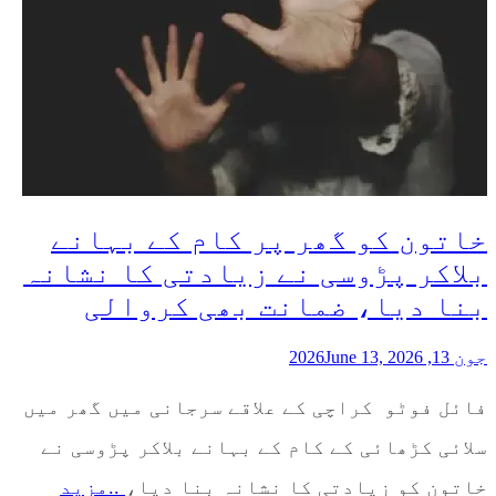
خاتون کو گھر پر کام کے بہانے
بلاکر پڑوسی نے زیادتی کا نشانہ
بنا دیا، ضمانت بھی کروالی
جون 13, 2026
June 13, 2026
فائل فوٹو کراچی کے علاقے سرجانی میں گھر میں
سلائی کڑھائی کے کام کے بہانے بلاکر پڑوسی نے
خاتون کو زیادتی کا نشانہ بنا دیا،
..مزید