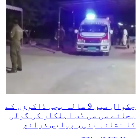
چکوال میں 9 سالہ بچی ڈاکوؤں کے
بجائے سی سی ڈی اہلکار کی گولی
کا نشانہ بنی، پولیس ذرائع