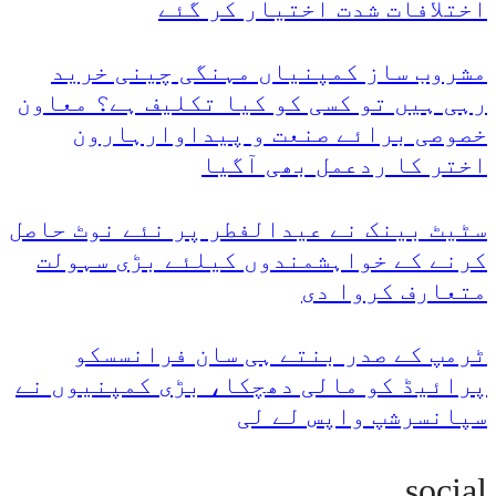
اختلافات شدت اختیار کر گئے
مشروب ساز کمپنیاں مہنگی چینی خرید
رہی ہیں تو کسی کو کیا تکلیف ہے؟ معاون
خصوصی برائے صنعت و پیداوارہارون
اختر کا ردعمل بھی آگیا
سٹیٹ بینک نے عیدالفطر پر نئے نوٹ حاصل
کرنے کے خواہشمندوں کیلئے بڑی سہولت
متعارف کروا دی
ٹرمپ کے صدر بنتے ہی سان فرانسسکو
پرائیڈ کو مالی دھچکا، بڑی کمپنیوں نے
سپانسرشپ واپس لے لی
social