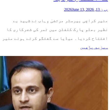
جون 13, 2026
June 13, 2026
مئیر کراچی بیرسٹر مرتضیٰ وہاب نے شہید بے
نظیر بھٹو پارک کلفٹن میں تمر کی شجرکاری کا
افتتاح کردیا۔ میڈیا سے گفتگو کرتے ہوئے مئیر
..مزید پڑھیں