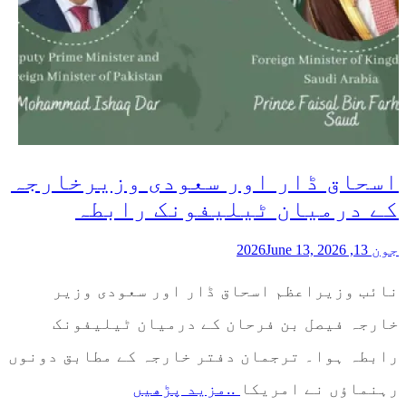
اسحاق ڈار اور سعودی وزیرخارجہ
کے درمیان ٹیلیفونک رابطہ
جون 13, 2026
June 13, 2026
نائب وزیراعظم اسحاق ڈار اور سعودی وزیر
خارجہ فیصل بن فرحان کے درمیان ٹیلیفونک
رابطہ ہوا۔ ترجمان دفتر خارجہ کے مطابق دونوں
رہنماؤں نے امریکا
..مزید پڑھیں