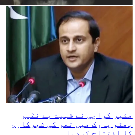
مئیر کراچی نے شہید بے نظیر
بھٹو پارک میں تمر کی شجرکاری
کا افتتاح کردیا