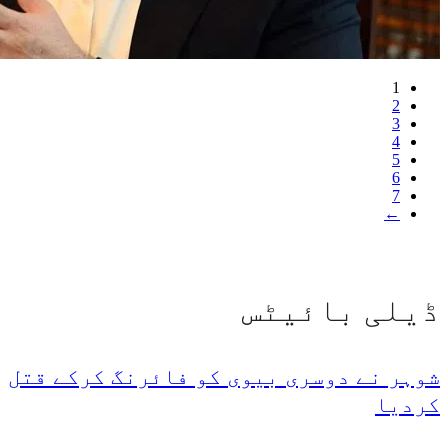
1
2
3
4
5
6
7
←
ڈیلی بائیٹس
شوہر نے دوسری بیوی کو فائرنگ کرکے قتل
کردیا