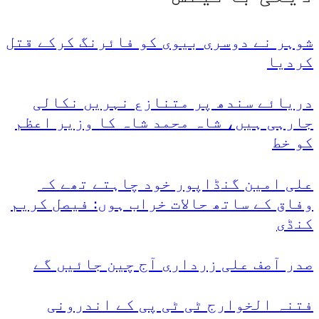
شوہر نے دوسری بیوی کو فائرنگ کرکے قتل
کردیا
دریائے سندھ پر متنازع نہریں نکالی
جارہی ہیں، شاہ محمد شاہ کا وزیر اعظم
کو خط
علی امین گنڈاپور خود چاہتے تھے کہ
وفاق کے ساتھ حالات خراب ہوں: فیصل کریم
کنڈی
صدر آصف علی زرداری آج چین جائیں گے
فتنہ الخوارج ٹی ٹی پی کے اندرونی