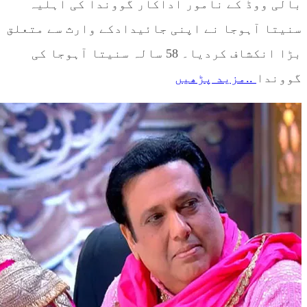
بالی ووڈ کے نامور اداکار گووندا کی اہلیہ
سنیتا آہوجا نے اپنی جائیدادکے وارث سے متعلق
بڑا انکشاف کردیا۔ 58 سالہ سنیتا آہوجا کی
گووندا
..مزید پڑھیں