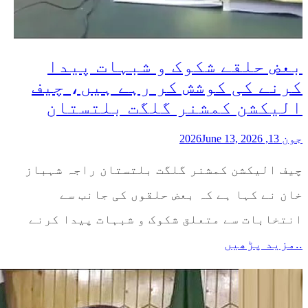
بعض حلقے شکوک و شبہات پیدا
کرنے کی کوشش کر رہے ہیں، چیف
الیکشن کمشنر گلگت بلتستان
جون 13, 2026
June 13, 2026
چیف الیکشن کمشنر گلگت بلتستان راجہ شہباز
خان نے کہا ہے کہ بعض حلقوں کی جانب سے
انتخابات سے متعلق شکوک و شبہات پیدا کرنے
..مزید پڑھیں