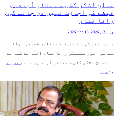
مسلح لشکر کشی سے مظفر آباد پر
قبضے کی اجازت نہیں دی جائے گی،
رانا ثناء
جون 13, 2026
June 13, 2026
وزیراعظم شہباز شریف کے معاون خصوصی برائے
سیاسی امور سینیٹر رانا ثناء اللّٰہ نے کہا ہے
کہ مسلح لشکر کشی سے مظفر آباد پر قبضے
..مزید
پڑھیں