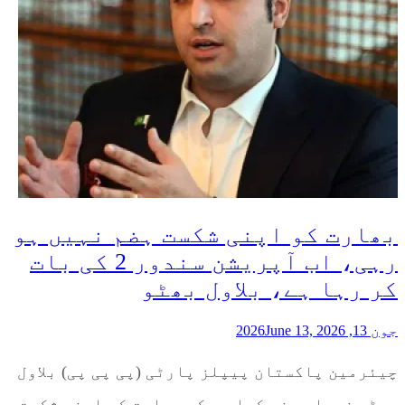
بھارت کو اپنی شکست ہضم نہیں ہو
رہی، اب آپریشن سندور 2 کی بات
کر رہا ہے، بلاول بھٹو
جون 13, 2026
June 13, 2026
چیئرمین پاکستان پیپلز پارٹی (پی پی پی) بلاول
بھٹو زرداری نے کہا ہے کہ بھارت کو اپنی شکست