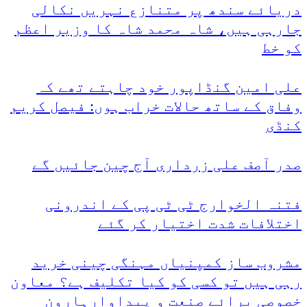
دریائے سندھ پر متنازع نہریں نکالی
جارہی ہیں، شاہ محمد شاہ کا وزیر اعظم
کو خط
علی امین گنڈاپور خود چاہتے تھے کہ
وفاق کے ساتھ حالات خراب ہوں: فیصل کریم
کنڈی
صدر آصف علی زرداری آج چین جائیں گے
فتنہ الخوارج ٹی ٹی پی کے اندرونی
اختلافات شدت اختیار کر گئے
مشروب ساز کمپنیاں مہنگی چینی خرید
رہی ہیں تو کسی کو کیا تکلیف ہے؟ معاون
خصوصی برائے صنعت و پیداوارہارون