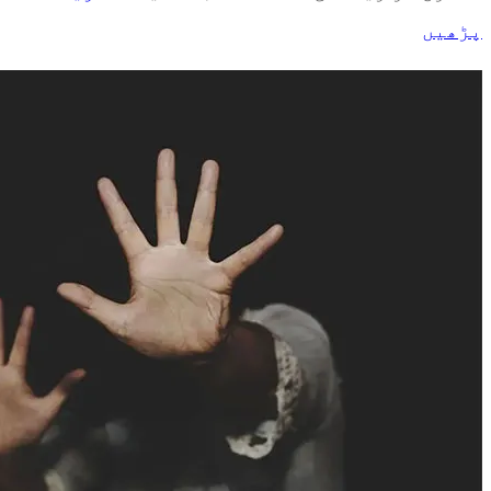
پڑھیں