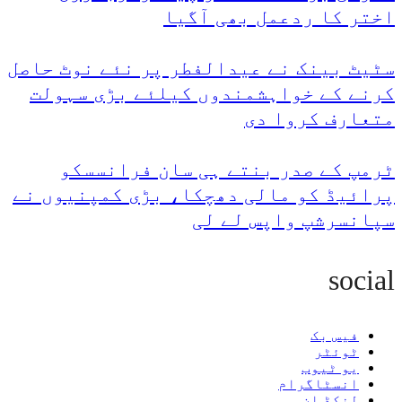
اختر کا ردعمل بھی آگیا
سٹیٹ بینک نے عیدالفطر پر نئے نوٹ حاصل
کرنے کے خواہشمندوں کیلئے بڑی سہولت
متعارف کروا دی
ٹرمپ کے صدر بنتے ہی سان فرانسسکو
پرائیڈ کو مالی دھچکا، بڑی کمپنیوں نے
سپانسرشپ واپس لے لی
social
فیس بک
ٹوئٹر
یو ٹیوب
انسٹاگرام
لنکڈ ان