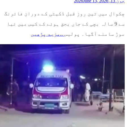
جون 13, 2026
June 13, 2026
چکوال میں تین روز قبل ڈکیتی کے دوران فائرنگ
سے 9 سالہ بچی کے جاں بحق ہونے کے کیس میں نیا
موڑ سامنے آگیا۔ پولیس
..مزید پڑھیں