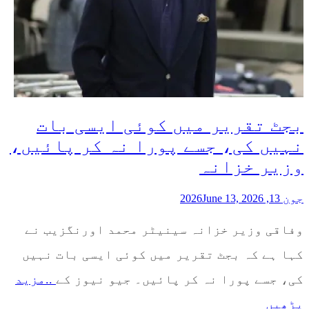
بجٹ تقریر میں کوئی ایسی بات
نہیں کی، جسے پورا نہ کر پائیں،
وزیر خزانہ
جون 13, 2026
June 13, 2026
وفاقی وزیر خزانہ سینیٹر محمد اورنگزیب نے
کہا ہے کہ بجٹ تقریر میں کوئی ایسی بات نہیں
کی، جسے پورا نہ کر پائیں۔ جیو نیوز کے
..مزید
پڑھیں