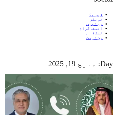
فیس بک
ٹوئٹر
یو ٹیوب
انسٹاگرام
لنکڈ ان
پن ٹرسٹ
Day:
مارچ 19, 2025