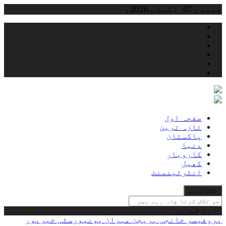
Skip
جمعه , 07 اگست , 2026ء
to
content
صفحہ اول
تازہ ترین
پاکستان
دنیا
کاروبار
کھیل
انٹرٹینمنٹ
جو
تلاش
کرنا
اہم خبریں
چاہ
پروفیسر خانجی ہریجن مہران یونیورسٹی خیرپور
رہے