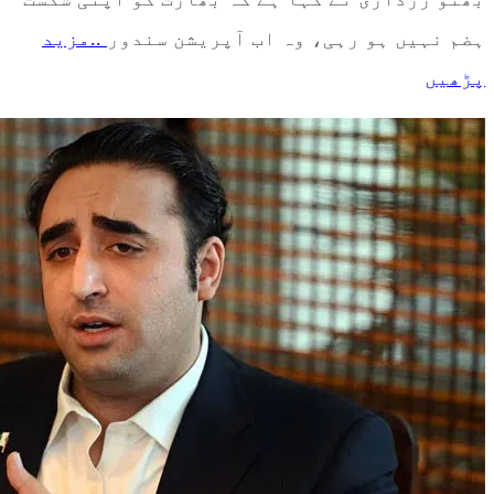
ہضم نہیں ہو رہی، وہ اب آپریشن سندور
..مزید
پڑھیں