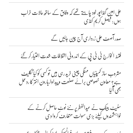
علی امین گنڈاپور خود چاہتے تھے کہ وفاق کے ساتھ حالات خراب
ہوں: فیصل کریم کنڈی
صدر آصف علی زرداری آج چین جائیں گے
فتنہ الخوارج ٹی ٹی پی کے اندرونی اختلافات شدت اختیار کر گئے
مشروب ساز کمپنیاں مہنگی چینی خرید رہی ہیں تو کسی کو کیا تکلیف
ہے؟ معاون خصوصی برائے صنعت و پیداوارہارون اختر کا ردعمل
بھی آگیا
سٹیٹ بینک نے عیدالفطر پر نئے نوٹ حاصل کرنے کے
خواہشمندوں کیلئے بڑی سہولت متعارف کروا دی