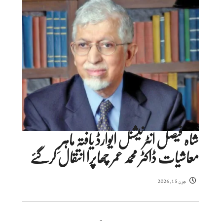
شاہ فیصل انٹرنیشنل ایوارڈ یافتہ ماہرِ
معاشیات ڈاکٹر محمد عمر چھاپرا انتقال کرگئے
جون 15, 2026