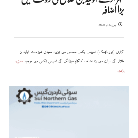
بڑا اضافہ
جون 15, 2026
کراچی (نیوز ڈیسک) اسپیس ایکس حصص میں تیزی، سعودی شہزادے الولید بن
طلال کی دولت میں بڑا اضافہ، کنگڈم ہولڈنگ کی اسپیس ایکس میں موجود
..مزید
پڑھیں