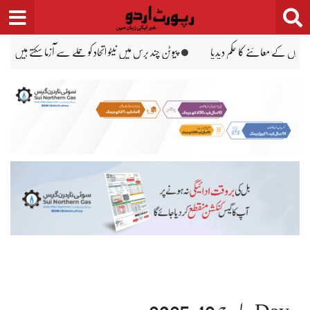
Ski
t
conten
ں نیٹو اتحاد کو حملے سے آزما سکتے ہیں، امریکی انٹیلی جنس کا انتباہ
مڈ ٹرم انتخابات سے قبل ٹرمپ کو 