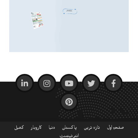
صفحہ اول
تازہ ترین
پاکستان
دنیا
کاروبار
کھیل
انٹرٹینمنٹ