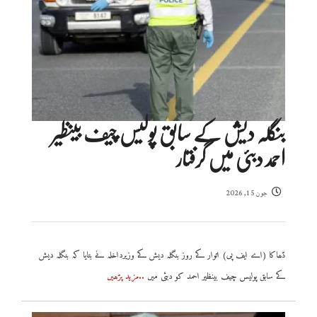
بنگلہ دیش کے سابق پولیس چیف بینظیر
احمد دبئی میں گرفتار
جون 15, 2026
ڈھاکا (اے ایف پی) اتوار کے روز بنگلہ دیش کے وزیرداخلہ نے بتایا کہ بنگلہ دیش
کے سابق پولیس چیف بینظیر احمد کو دبئی میں
..مزید پڑھیں