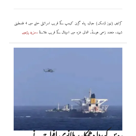
کراچی (نیوز ڈیسک) جبالیہ پناہ گزین کیمپ کے قریب اسرائیلی حملے میں 4 فلسطینی
شہید، متعدد زخمی ہوئے۔ شمالی غزہ میں اسپتال کے قریب علاقے
..مزید پڑھیں
روس کو بڑا دھچکا؛ برطانوی افواج نے