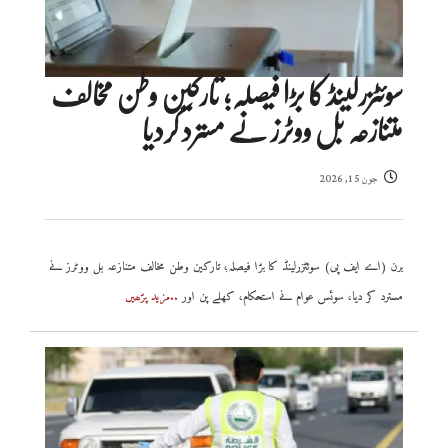
سوئٹزرلینڈ کا بڑا فیصلہ؛ تارکین وطن مخالف
متنازعہ بل ووٹرز نے مسترد کردیا
جون 15, 2026
برن (اے ایف پی) سوئٹزرلینڈ کا بڑا فیصلہ؛ تارکین وطن مخالف متنازعہ بل ووٹرز نے
مسترد کر دیا، سوئس عوام نے استحکام، کھلے پن اور
..مزید پڑھیں