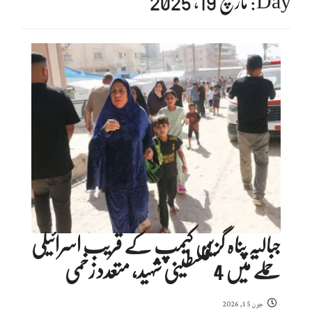
Day:
مارچ 19, 2025
جبالیہ پناہ گزین کیمپ کے قریب اسرائیلی
حملے میں 4 فلسطینی شہید، متعدد زخمی
جون 15, 2026