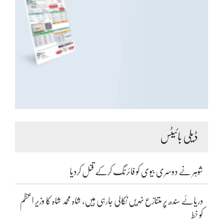
ڈیلی بائیٹس
شوہر نے دوسری بیوی کو فائرنگ کرکے قتل کردیا
دریائے سندھ پر متنازع نہریں نکالی جارہی ہیں، شاہ محمد شاہ کا وزیر اعظم
کو خط