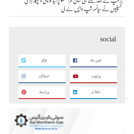
ٹرمپ کے صدر بنتے ہی سان فرانسسکو پرائیڈ کو مالی دھچکا، بڑی
کمپنیوں نے سپانسرشپ واپس لے لی
social
فیس بک
ٹوئٹر
یو ٹیوب
انسٹاگرام
لنکڈ ان
پن ٹرسٹ