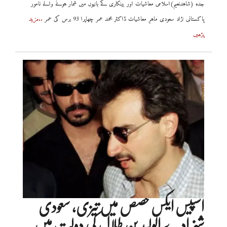
جدہ (شاہدنعیم)اسلامی معاشیات اور بینکاری کے بانیوں میں شمار ہونے والے نامور
پاکستانی نژاد سعودی ماہرِ معاشیات ڈاکٹر محمد عمر چھاپرا 93 برس کی عمر
..مزید
پڑھیں
اسپیس ایکس حصص میں تیزی، سعودی
شہزادے الولید بن طلال کی دولت میں