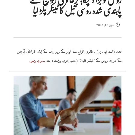
پابندی شدہ روسی تیل کا ٹینکر پکڑ لیا
جون 15, 2026
لندن (اے ایف پی) برطانوی افواج نے اتوار کے روز رات کے ایک ڈرامائی آپریشن
کے دوران روس کے ’’شیڈو فلیٹ‘‘ (خفیہ بحری بیڑے) سے
..مزید پڑھیں