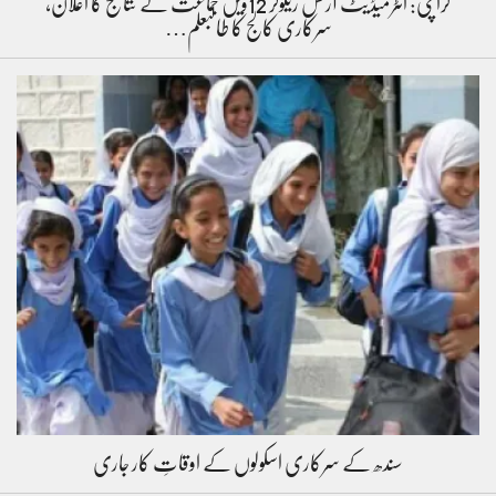
کراچی: انٹرمیڈیٹ آرٹس ریگولر 12ویں جماعت کے نتائج کا اعلان،
سرکاری کالج کا طالبعلم…
سندھ کے سرکاری اسکولوں کے اوقاتِ کار جاری