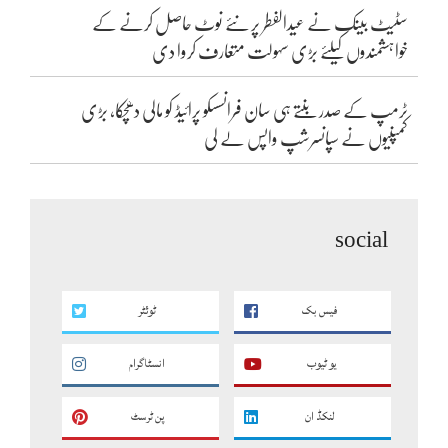
سٹیٹ بینک نے عیدالفطر پر نئے نوٹ حاصل کرنے کے
خواہشمندوں کیلئے بڑی سہولت متعارف کروا دی
ٹرمپ کے صدر بنتے ہی سان فرانسسکو پرائیڈ کو مالی دھچکا، بڑی
کمپنیوں نے سپانسرشپ واپس لے لی
social
فیس بک
ٹوئٹر
یو ٹیوب
انسٹاگرام
لنکڈ ان
پن ٹرسٹ