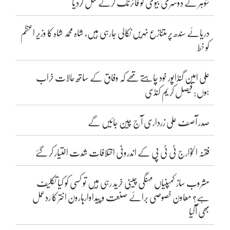
شوہر نے دوسری بیوی کو فائرنگ کرکے قتل کردیا
دریائے سندھ پر متنازع نہریں نکالی جارہی ہیں، شاہ محمد شاہ کا وزیر اعظم
کو خط
علی امین گنڈاپور خود چاہتے تھے کہ وفاق کے ساتھ حالات خراب
ہوں: فیصل کریم کنڈی
صدر آصف علی زرداری آج چین جائیں گے
فتنہ الخوارج ٹی ٹی پی کے اندرونی اختلافات شدت اختیار کر گئے
مشروب ساز کمپنیاں مہنگی چینی خرید رہی ہیں تو کسی کو کیا تکلیف
ہے؟ معاون خصوصی برائے صنعت و پیداوارہارون اختر کا ردعمل
بھی آگیا