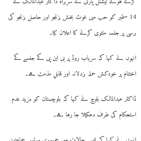
کرتے ہوئے نیشنل پارٹی کے سربراہ ڈاکٹر عبدالمالک نے
14 ستمبر کو حب میں غوث بخش بزنجو اور حاصل بزنجو کی
برسی پر جلسہ ملتوی کرنے کا اعلان کیا۔
انہوں نے کہا کہ سریاب روڈ پر بی این پی کے جلسے کے
اختتام پر خودکش حملہ بزدلانہ اور قابلِ مذمت ہے۔
ڈاکٹر عبدالمالک بلوچ نے کہا کہ بلوچستان کو مزید عدم
استحکام کی طرف دھکیلا جا رہا ہے۔
انہوں نے کہا کہ ایسے حالات میں جمہوری سیاسی جماعتوں