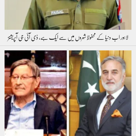
لاہور اب دنیا کے محفوظ شہروں میں سے ایک ہے، ڈی آئی جی آپریشنز