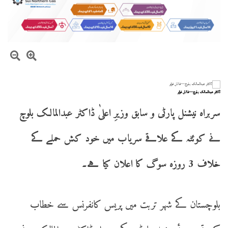
ڈاکٹر عبدالمالک بلوچ—فائل فوٹو
سربراہ نیشنل پارٹی و سابق وزیرِ اعلیٰ ڈاکٹر عبدالمالک بلوچ
نے کوئٹہ کے علاقے سریاب میں خود کش حملے کے
خلاف 3 روزہ سوگ کا اعلان کیا ہے۔
بلوچستان کے شہر تربت میں پریس کانفرنس سے خطاب