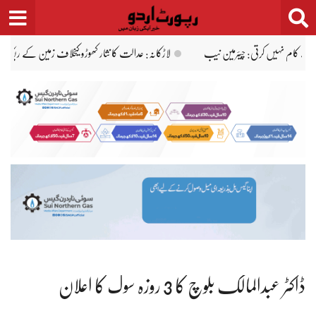
Ski
t
conten
دعنوانی کی تحقیقات کا حکم
کراچی: انٹرمیڈیٹ آرٹس ریگولر 12ویں جماعت کے نتائج کا اعلان، سرکاری کالج کا طالبعلم پوزیشن ہولڈرز میں شامل
ڈاکٹر عبدالمالک بلوچ کا 3 روزہ سوگ کا اعلان