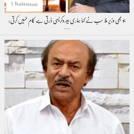
جو بھی وزیر ملا سب نے کہا ہماری بیوروکریسی ڈرتی ہے کام نہیں کرتی:
…