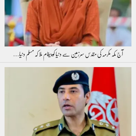
آج مکہ مکرمہ کی مقدس سرزمین سے دنیا کو پیغام ملا کہ مسلم دنیا…