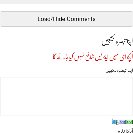
Load/Hide Comments
اپنا تبصرہ بھیجیں
آپکا ای میل ایڈریس شائع نہیں کیا جائے گا
اپنا تبصرہ لکھیں
آپکا نام
*