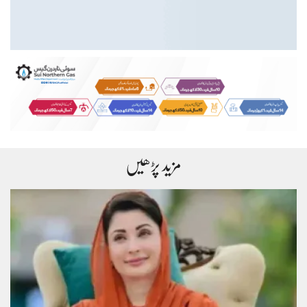
مزید پڑھیں