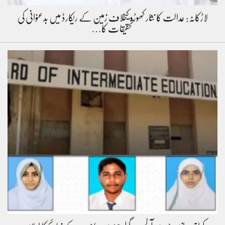
لاڑکانہ: عدالت کا نثار کھوڑو کیخلاف زمین کے ریکارڈ میں بدعنوانی کی
تحقیقات کا…