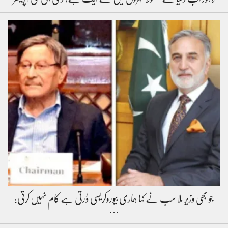
جو بھی وزیر ملا سب نے کہا ہماری بیوروکریسی ڈرتی ہے کام نہیں کرتی:
…