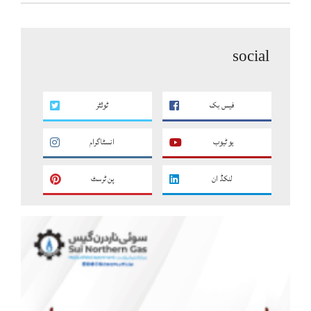
social
فیس بک
ٹوئٹر
یو ٹیوب
انسٹاگرام
لنکڈ ان
پن ٹرسٹ