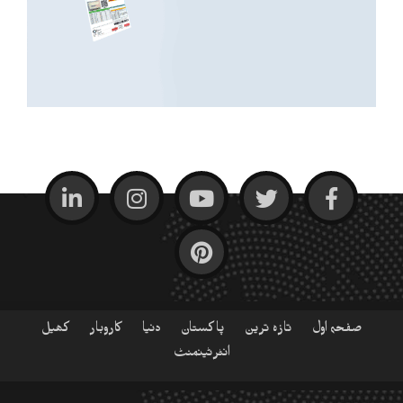
صفحہ اول
تازہ ترین
پاکستان
دنیا
کاروبار
کھیل
انٹرٹینمنٹ