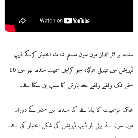
سندھ پر اثر انداز مون سون سسٹم شدت اختیار کرکے ڈیپ
ڈپریشن میں تبدیل ہوگیا، جو کراچی سمیت سندھ بھر میں 10
ستمبر تک وقفے وقفے سے بارش کا سبب بن سکتا ہے۔
محکمہ موسمیات کا بتانا ہے کہ سندھ میں ستمبر کے دوران
مون سون نے پہلی بار ڈیپ ڈپریشن کی شکل اختیار کی ہے۔