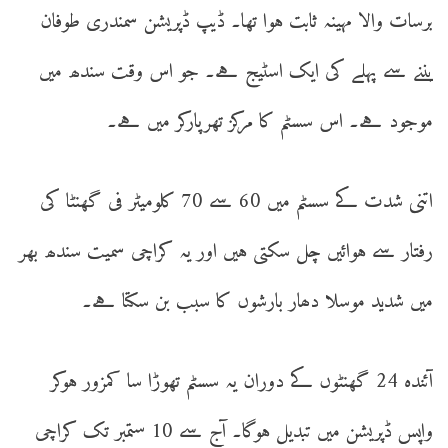
برسات والا مہینہ ثابت ہوا تھا۔ ڈیپ ڈپریشن سمندری طوفان
بننے سے پہلے کی ایک اسٹیج ہے۔ جو اس وقت سندھ میں
موجود ہے۔ اس سسٹم کا مرکز تھرپارکر میں ہے۔
اتنی شدت کے سسٹم میں 60 سے 70 کلومیٹر فی گھنٹا کی
رفتار سے ہوائیں چل سکتی ہیں اور یہ کراچی سمیت سندھ بھر
میں شدید موسلا دھار بارشوں کا سبب بن سکتا ہے۔
آئندہ 24 گھنٹوں کے دوران یہ سسٹم تھوڑا سا کمزور ہوکر
واپس ڈپریشن میں تبدیل ہوگا۔ آج سے 10 ستمبر تک کراچی