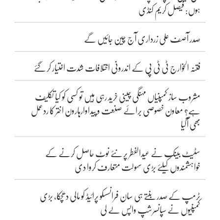
ہوں: فیصل کریم کنڈی
صدر آصف علی زرداری آج چین جائیں گے
فتنہ الخوارج ٹی ٹی پی کے اندرونی اختلافات شدت اختیار کر گئے
مشروب ساز کمپنیاں مہنگی چینی خرید رہی ہیں تو کسی کو کیا تکلیف
ہے؟ معاون خصوصی برائے صنعت و پیداوارہارون اختر کا ردعمل
بھی آگیا
سٹیٹ بینک نے عیدالفطر پر نئے نوٹ حاصل کرنے کے
خواہشمندوں کیلئے بڑی سہولت متعارف کروا دی
ٹرمپ کے صدر بنتے ہی سان فرانسسکو پرائیڈ کو مالی دھچکا، بڑی
کمپنیوں نے سپانسرشپ واپس لے لی