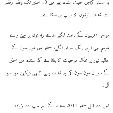
یہ سسٹم کراچی سمیت سندھ بھر میں 10 سمتبر تک وقفے وقفے
سے شدہد بارشوں کا سبب بن سکتا ہے۔
موسمی تبدیلیوں کے باعث لگے بندھے راستوں پر چلنے والے
موسم بھی اپنے رنگ بدلنے لگے، ستمبر میں مون سون کے
حالیہ تیور پر محکمہ موسمیات کا بتانا ہے کہ سندھ میں ستمبر
کے دوران مون سون کی یہ شدت پہلے کبھی دیکھنے میں نہیں
آئی۔
اس سے قبل ستمبر 2011 سندھ کے لیے سب سے زیادہ