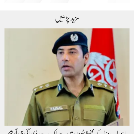
مزید پڑھیں
لاہور اب دنیا کے محفوظ شہروں میں سے ایک ہے، ڈی آئی جی آپریشنز