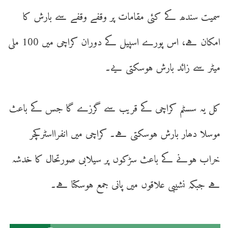
سمیت سندھ کے کئی مقامات پر وقفے وقفے سے بارش کا
امکان ہے، اس پورے اسپیل کے دوران کراچی میں 100 ملی
میٹر سے زائد بارش ہوسکتی یے۔
کل یہ سسٹم کراچی کے قریب سے گرزے گا جس کے باعث
موسلا دھار بارش ہوسکتی ہے۔ کراچی میں انفرااسٹرکچر
خراب ہونے کے باعث سڑکوں پر سیلابی صورتحال کا خدشہ
ہے جبکہ نشیبی علاقوں میں پانی جمع ہوسکتا ہے۔