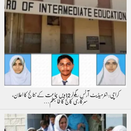
کراچی: انٹرمیڈیٹ آرٹس ریگولر 12ویں جماعت کے نتائج کا اعلان،
سرکاری کالج کا طالبعلم…