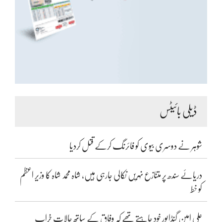
ڈیلی بائیٹس
شوہر نے دوسری بیوی کو فائرنگ کرکے قتل کردیا
دریائے سندھ پر متنازع نہریں نکالی جارہی ہیں، شاہ محمد شاہ کا وزیر اعظم
کو خط
علی امین گنڈاپور خود چاہتے تھے کہ وفاق کے ساتھ حالات خراب