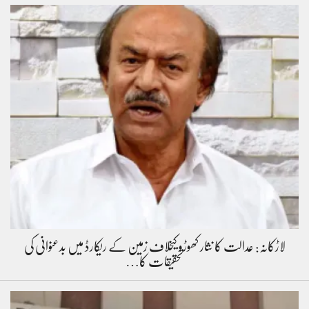
لاڑکانہ: عدالت کا نثار کھوڑو کیخلاف زمین کے ریکارڈ میں بدعنوانی کی
تحقیقات کا…