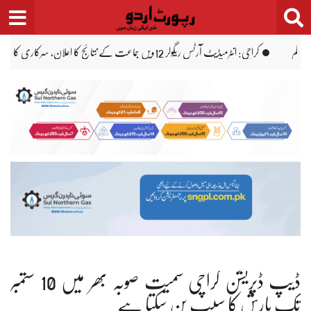
Ski
t
conten
سندھ کے سرکاری اسکولوں کے اوقاتِ کار جاری
اسلام 
ڈیپ ڈپریشن کراچی سمیت صوبہ بھر میں 10 ستمبر
تک بارش کا سبب بن سکتا ہے