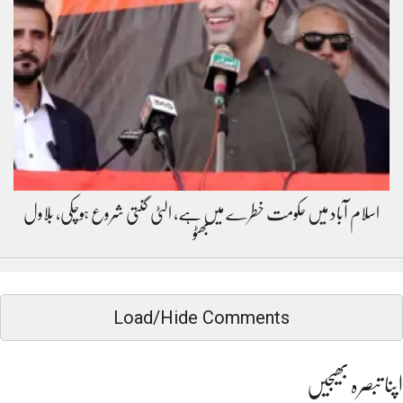
اسلام آباد میں حکومت خطرے میں ہے، الٹی گنتی شروع ہوچکی، بلاول
بھٹو
Load/Hide Comments
اپنا تبصرہ بھیجیں