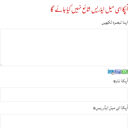
آپکا ای میل ایڈریس شائع نہیں کیا جائے گا
اپنا تبصرہ لکھیں
آپکا نام
*
آپکا ای میل ایڈریس
*