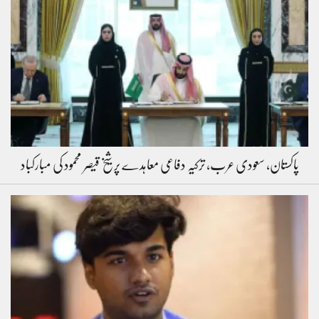
پاکستان، سعودی عرب، ترکیہ دفاعی معاہدے پر شیخ قیصر محمود کی مبارکباد