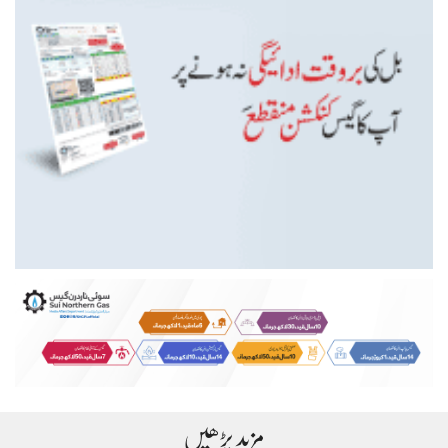
مزید پڑھیں