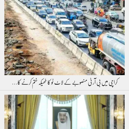
کراچی میں بی آر ٹی منصوبے کے لاٹ ٹو کا ٹھیکہ ختم کرنے کا…