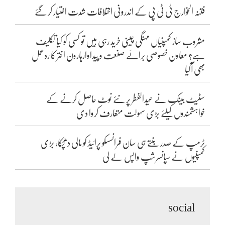
فتنہ الخوارج ٹی ٹی پی کے اندرونی اختلافات شدت اختیار کر گئے
مشروب ساز کمپنیاں مہنگی چینی خرید رہی ہیں تو کسی کو کیا تکلیف
ہے؟ معاون خصوصی برائے صنعت و پیداوارہارون اختر کا ردعمل
بھی آگیا
سٹیٹ بینک نے عیدالفطر پر نئے نوٹ حاصل کرنے کے
خواہشمندوں کیلئے بڑی سہولت متعارف کروا دی
ٹرمپ کے صدر بنتے ہی سان فرانسسکو پرائیڈ کو مالی دھچکا، بڑی
کمپنیوں نے سپانسرشپ واپس لے لی
social