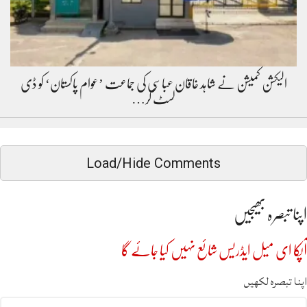
الیکشن کمیشن نے شاہد خاقان عباسی کی جماعت ’عوام پاکستان‘ کو ڈی
لسٹ کر…
Load/Hide Comments
اپنا تبصرہ بھیجیں
آپکا ای میل ایڈریس شائع نہیں کیا جائے گا
اپنا تبصرہ لکھیں