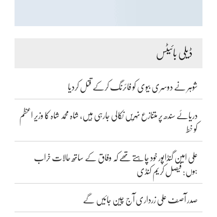
ڈیلی بائیٹس
شوہر نے دوسری بیوی کو فائرنگ کرکے قتل کردیا
دریائے سندھ پر متنازع نہریں نکالی جارہی ہیں، شاہ محمد شاہ کا وزیر اعظم
کو خط
علی امین گنڈاپور خود چاہتے تھے کہ وفاق کے ساتھ حالات خراب
ہوں: فیصل کریم کنڈی
صدر آصف علی زرداری آج چین جائیں گے