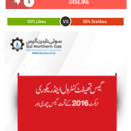
DISLIKE
0
VS
50% Likes
50% Dislikes