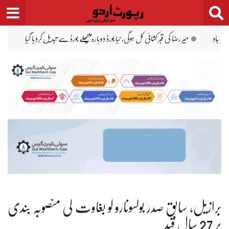
Ski
t
conten
الیکشن کمیشن نے شاہد خاقان عباسی کی جماعت ’عوام پاکستان‘ کو ڈی لسٹ کر دیا
برازیل، سابق صدر بولسونارو کو بغاوت کی منصوبہ بندی
پر 27 سال قید