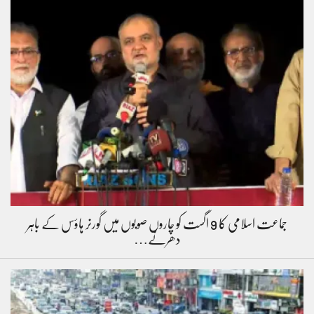
جماعت اسلامی کا 9 اگست کو چاروں صوبوں میں گورنر ہاؤس کے باہر
دھرنے…