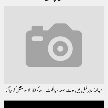
عبداللّٰہ طاہر قتل میں ملوث ملزمہ سیالکوٹ سے گرفتار، لاہور منتقل کردیا گیا