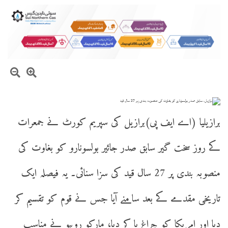
برازیلیا (اے ایف پی)برازیل کی سپریم کورٹ نے جمعرات
کے روز سخت گیر سابق صدر جائیر بولسونارو کو بغاوت کی
منصوبہ بندی پر 27 سال قید کی سزا سنائی۔ یہ فیصلہ ایک
تاریخی مقدمے کے بعد سامنے آیا جس نے قوم کو تقسیم کر
دیا اور امریکا کو چراغ پا کر دیا، مارکو روبیو نے مناسب