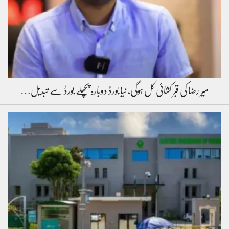
میر رضا کی قبر کشائی کل ہوگی، نیا بورڈ دوبارہ پچھلے بورڈ سے تبدیل…