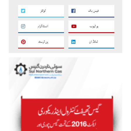
فیس بک
ٹوئٹر
یو ٹیوب
انسٹاگرام
لنکڈ ان
پن ٹرسٹ