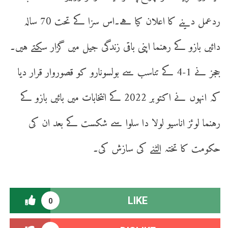
ردعمل دینے کا اعلان کیا ہے۔اس سزا کے تحت 70 سالہ
دائیں بازو کے رہنما اپنی باقی زندگی جیل میں گزار سکتے ہیں۔
ججز نے 1-4 کے تناسب سے بولسونارو کو قصوروار قرار دیا
کہ انہوں نے اکتوبر 2022 کے انتخابات میں بائیں بازو کے
رہنما لوئز اناسیو لولا دا سلوا سے شکست کے بعد ان کی
حکومت کا تختہ الٹنے کی سازش کی۔
LIKE
0