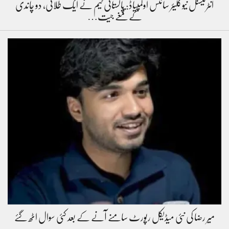
انٹرنیشنل نیوکلیئر سائنس اولمپیاڈ: پاکستانی ٹیم نے ایک طلائی، دو چاندی
کے تمغے جیت…
میر رضا کی نئی میڈیکل رپورٹ سامنے آنے کے بعد کئی سوال اٹھ گئے