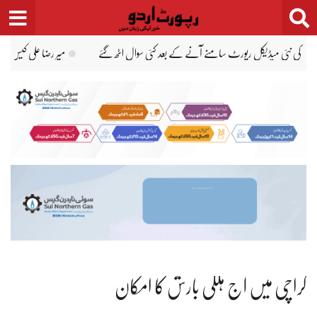
Ski
t
conten
لیس تفتیش نہیں کر رہی ہے، فیملی کو ہراساں کر رہی ہے، جبران ناصر
میر رضا کی پہلی پو
کراچی میں آج ہلکی بارش کا امکان