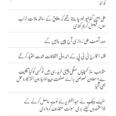
کو خط
علی امین گنڈاپور خود چاہتے تھے کہ وفاق کے ساتھ حالات خراب
ہوں: فیصل کریم کنڈی
صدر آصف علی زرداری آج چین جائیں گے
فتنہ الخوارج ٹی ٹی پی کے اندرونی اختلافات شدت اختیار کر گئے
مشروب ساز کمپنیاں مہنگی چینی خرید رہی ہیں تو کسی کو کیا تکلیف
ہے؟ معاون خصوصی برائے صنعت و پیداوارہارون اختر کا ردعمل
بھی آگیا
سٹیٹ بینک نے عیدالفطر پر نئے نوٹ حاصل کرنے کے
خواہشمندوں کیلئے بڑی سہولت متعارف کروا دی