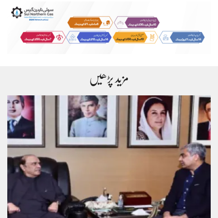
مزید پڑھیں