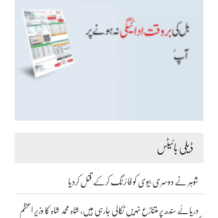
ڈیلی بائیٹس
شوہر نے دوسری بیوی کو فائرنگ کرکے قتل کردیا
دریائے سندھ پر متنازع نہریں نکالی جارہی ہیں، شاہ محمد شاہ کا وزیر اعظم