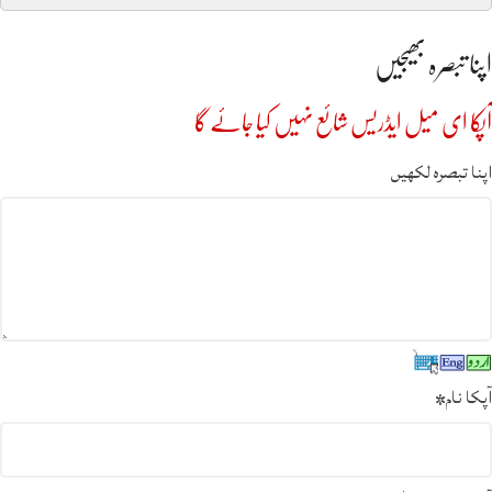
اپنا تبصرہ بھیجیں
آپکا ای میل ایڈریس شائع نہیں کیا جائے گا
اپنا تبصرہ لکھیں
آپکا نام
*