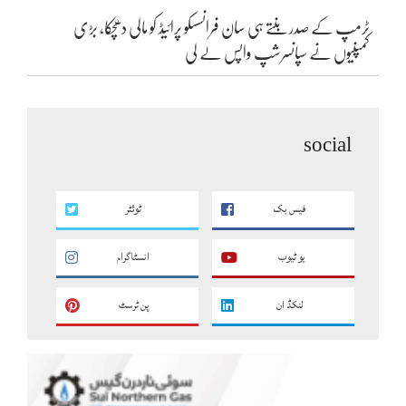
ٹرمپ کے صدر بنتے ہی سان فرانسسکو پرائیڈ کو مالی دھچکا، بڑی
کمپنیوں نے سپانسرشپ واپس لے لی
social
فیس بک
ٹوئٹر
یو ٹیوب
انسٹاگرام
لنکڈ ان
پن ٹرسٹ