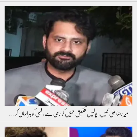
میر رضا علی کیس: پولیس تفتیش نہیں کر رہی ہے، فیملی کو ہراساں کر…