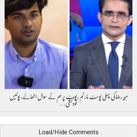
میر رضا کی پہلی پوسٹ مارٹم رپورٹ پر ہم نے سوال اٹھائے، پولیس
خودکشی…
Load/Hide Comments