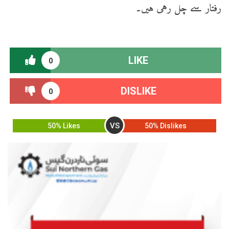
رفتار سے چل رہی ہیں۔
LIKE
0
DISLIKE
0
VS
50% Likes
50% Dislikes