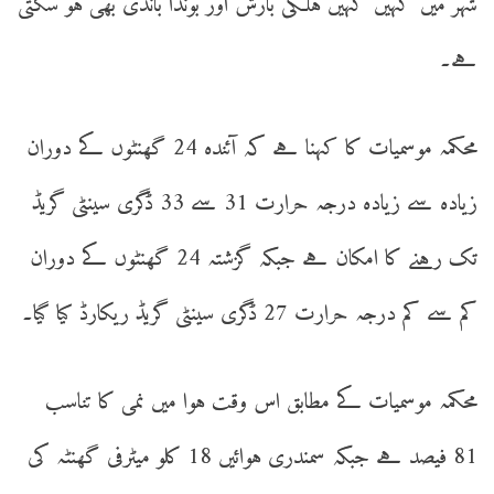
شہر میں کہیں کہیں ہلکی بارش اور بوندا باندی بھی ہو سکتی
ہے۔
محکمہ موسمیات کا کہنا ہے کہ آئندہ 24 گھنٹوں کے دوران
زیادہ سے زیادہ درجہ حرارت 31 سے 33 ڈگری سینٹی گریڈ
تک رہنے کا امکان ہے جبکہ گزشتہ 24 گھنٹوں کے دوران
کم سے کم درجہ حرارت 27 ڈگری سینٹی گریڈ ریکارڈ کیا گیا۔
محکمہ موسمیات کے مطابق اس وقت ہوا میں نمی کا تناسب
81 فیصد ہے جبکہ سمندری ہوائیں 18 کلو میٹرفی گھنٹہ کی