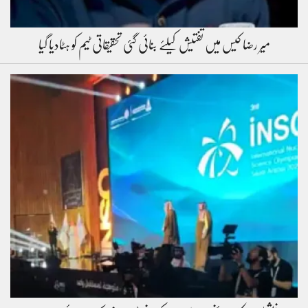
میر رضا کیس میں تفتیش کیلئے بنائی گئی تحقیقاتی ٹیم کو ہٹادیا گیا