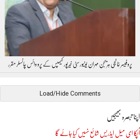
پروفیسر خانجی ہریجن مہران یونیورسٹی خیرپور کیمپس کے پرو وائس چانسلر مقرر
Load/Hide Comments
اپنا تبصرہ بھیجیں
آپکا ای میل ایڈریس شائع نہیں کیا جائے گا