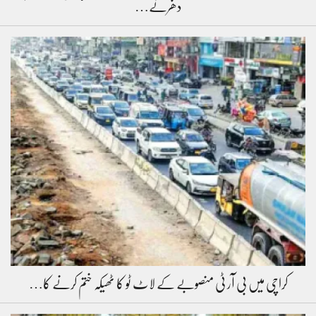
دھرنے…
کراچی میں بی آر ٹی منصوبے کے لاٹ ٹو کا ٹھیکہ ختم کرنے کا…