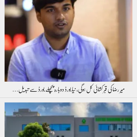
میر رضا کی قبر کشائی کل ہوگی، نیا بورڈ دوبارہ پچھلے بورڈ سے تبدیل…