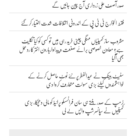
صدر آصف علی زرداری آج چین جائیں گے
فتنہ الخوارج ٹی ٹی پی کے اندرونی اختلافات شدت اختیار کر گئے
مشروب ساز کمپنیاں مہنگی چینی خرید رہی ہیں تو کسی کو کیا تکلیف
ہے؟ معاون خصوصی برائے صنعت و پیداوارہارون اختر کا ردعمل
بھی آگیا
سٹیٹ بینک نے عیدالفطر پر نئے نوٹ حاصل کرنے کے
خواہشمندوں کیلئے بڑی سہولت متعارف کروا دی
ٹرمپ کے صدر بنتے ہی سان فرانسسکو پرائیڈ کو مالی دھچکا، بڑی
کمپنیوں نے سپانسرشپ واپس لے لی