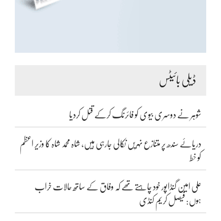
ڈیلی بائیٹس
شوہر نے دوسری بیوی کو فائرنگ کرکے قتل کردیا
دریائے سندھ پر متنازع نہریں نکالی جارہی ہیں، شاہ محمد شاہ کا وزیر اعظم
کو خط
علی امین گنڈاپور خود چاہتے تھے کہ وفاق کے ساتھ حالات خراب
ہوں: فیصل کریم کنڈی