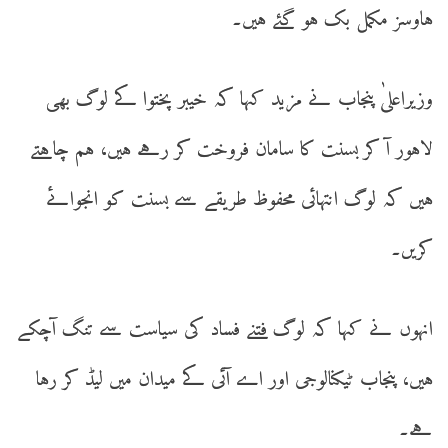
ہاوسز مکمل بک ہو گئے ہیں۔
وزیراعلیٰ پنجاب نے مزید کہا کہ خیبر پختوا کے لوگ بھی
لاہور آ کر بسنت کا سامان فروخت کر رہے ہیں، ہم چاہتے
ہیں کہ لوگ انتہائی محفوظ طریقے سے بسنت کو انجوائے
کریں۔
انہوں نے کہا کہ لوگ فتنے فساد کی سیاست سے تنگ آچکے
ہیں، پنجاب ٹیکنالوجی اور اے آئی کے میدان میں لیڈ کر رہا
ہے۔