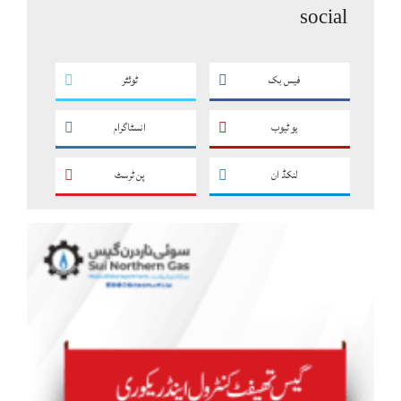
social
فیس بک
ٹوئٹر
یو ٹیوب
انسٹاگرام
لنکڈ ان
پن ٹرسٹ