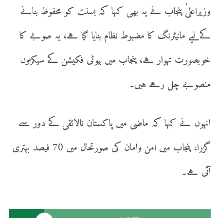
وزیراعلیٰ پنجاب نے یہ بھی کہا کہ بسنت کو محفوظ بنانے
کےلیے مانیٹرنگ کا مضبوط نظام بنایا گیا ہے، یہ صوبے کا
خوبصورت تہوار ہے، پنجاب میں بیوٹی فکیشن کے سیکڑوں
منصوبے چل رہے ہیں۔
انہوں نے کہا کہ ماضی میں پاکستان نالائقی کے دور سے
گزرا، پنجاب میں امن وامان کی صورتحال میں 70 فیصد بہتری
آئی ہے۔