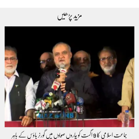
مزید پڑھیں
جماعت اسلامی کا 9 اگست کو چاروں صوبوں میں گورنر ہاؤس کے باہر