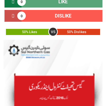
LIKE
0
DISLIKE
0
VS
50% Likes
50% Dislikes