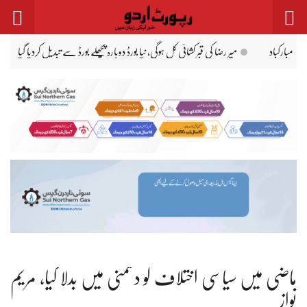
Ski
t
conten
یکشن کمیشن نے شاہد خاقان عباسی کی جماعت ’عوام پاکستان‘ کو ڈی لسٹ کر دیا
پروفیسر خ
ماضی میں سیاسی اختلاف کو دشمنی میں بدلا گیا، مریم
نواز