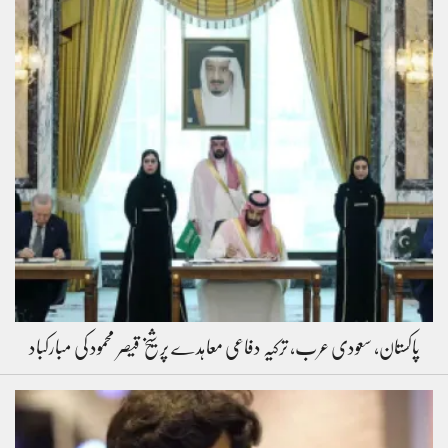
پاکستان، سعودی عرب، ترکیہ دفاعی معاہدے پر شیخ قیصر محمود کی مبارکباد