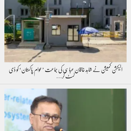
الیکشن کمیشن نے شاہد خاقان عباسی کی جماعت ’عوام پاکستان‘ کو ڈی
لسٹ کر…