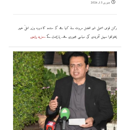
جنوری 13, 2026
رکن قومی اسمبلی شیر افضل مروت نے کہا ہے کہ سندھ کا دورہ وزیر اعلیٰ خیبر
پختونخوا سہیل آفریدی کی سیاسی مجبوری ہے۔ پارلیمنٹ کے
..مزید پڑھیں