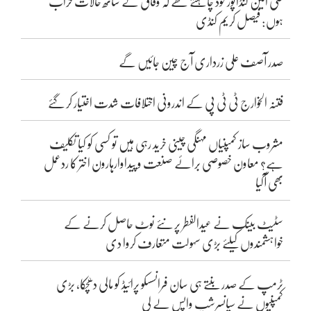
علی امین گنڈاپور خود چاہتے تھے کہ وفاق کے ساتھ حالات خراب
ہوں: فیصل کریم کنڈی
صدر آصف علی زرداری آج چین جائیں گے
فتنہ الخوارج ٹی ٹی پی کے اندرونی اختلافات شدت اختیار کر گئے
مشروب ساز کمپنیاں مہنگی چینی خرید رہی ہیں تو کسی کو کیا تکلیف
ہے؟ معاون خصوصی برائے صنعت و پیداوارہارون اختر کا ردعمل
بھی آگیا
سٹیٹ بینک نے عیدالفطر پر نئے نوٹ حاصل کرنے کے
خواہشمندوں کیلئے بڑی سہولت متعارف کروا دی
ٹرمپ کے صدر بنتے ہی سان فرانسسکو پرائیڈ کو مالی دھچکا، بڑی
کمپنیوں نے سپانسرشپ واپس لے لی