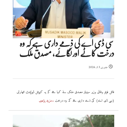
سی ڈی اے کی ذمے داری ہے کہ وہ
درخت کاٹے اور لگائے، مصدق ملک
جنوری 13, 2026
فائل فوٹو وفاقی وزیر سینیٹر مصدق ملک نے کہا ہے کہ یہ کیپٹل ڈیولپمنٹ اتھارٹی
(سی ڈی اے) کی ذمے داری ہے کہ وہ درخت
..مزید پڑھیں