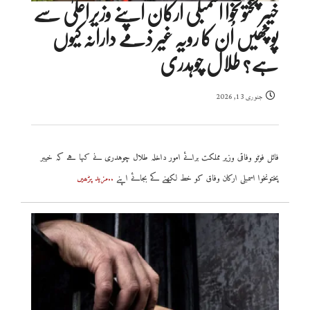
خیبر پختونخوا اسمبلی ارکان اپنے وزیراعلیٰ سے
پوچھیں اُن کا رویہ غیر ذمے دارانہ کیوں
ہے؟ طلال چوہدری
جنوری 13, 2026
فائل فوٹو وفاقی وزیر مملکت برائے امور داخلہ طلال چوہدری نے کہا ہے کہ خیبر
پختونخوا اسمبلی ارکان وفاق کو خط لکھنے کے بجائے اپنے
..مزید پڑھیں