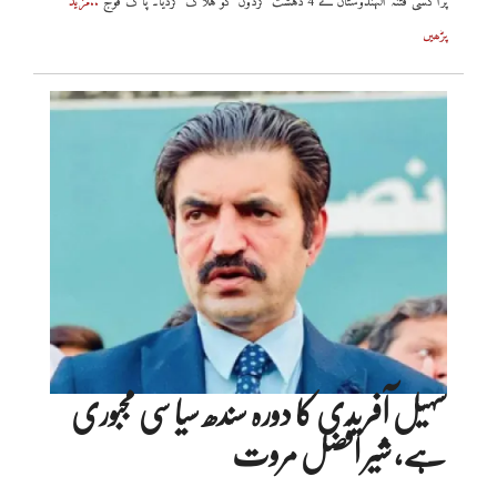
پراکسی فتنہ الہندوستان کے 4 دہشت گردوں کو ہلاک کردیا۔ پاک فوج
..مزید
پڑھیں
سہیل آفریدی کا دورہ سندھ سیاسی مجبوری
ہے، شیر افضل مروت