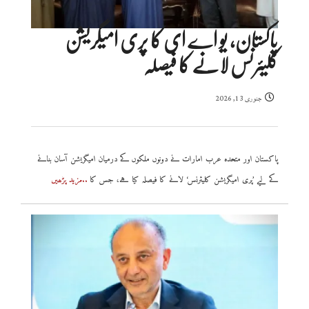
پاکستان، یو اے ای کا پری امیگریشن
کلیئرنس لانے کا فیصلہ
جنوری 13, 2026
پاکستان اور متحدہ عرب امارات نے دونوں ملکوں کے درمیان امیگریشن آسان بنانے
کے لیے ’پری امیگریشن کلیئرنس‘ لانے کا فیصلہ کیا ہے، جس کا
..مزید پڑھیں