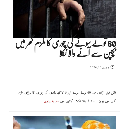
60 تولے سونے کی چوری کا ملزم گھر میں
بچپن سے آنے والا نکلا
جنوری 13, 2026
فائل فوٹو کراچی میں 60 تولے سونے اور 6 لاکھ نقدی کی چوری کا مرکزی ملزم
گھر میں بچپن سے آنے والا نکلا۔ کراچی میں
..مزید پڑھیں