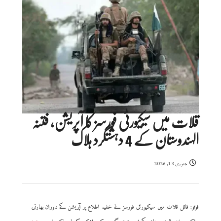
قلات میں سیکیورٹی فورسز کا آپریشن، فتنہ
الہندوستان کے 4 دہشتگرد ہلاک
جنوری 13, 2026
فوٹو: فائل قلات میں سیکیورٹی فورسز نے خفیہ اطلاع پر آپریشن کے دوران بھارتی