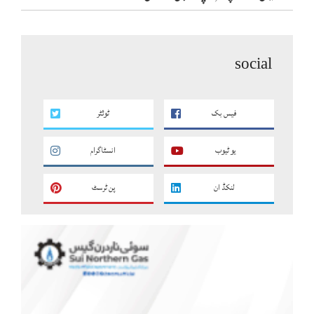
social
فیس بک
ٹوئٹر
یو ٹیوب
انسٹاگرام
لنکڈ ان
پن ٹرسٹ