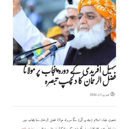
سہیل آفریدی کے دورہ پنجاب پر مولانا
فضل الرحمان کا دلچسپ تبصرہ
جنوری 13, 2026
جمعیت علماء اسلام (جے یو آئی) کے سربراہ مولانا فضل الرحمان نے پنجاب میں
وزیراعلیٰ خیبر پختونخوا سہیل آفریدی کو پروٹوکول نہ ملنے پر دلچسپ
..مزید پڑھیں