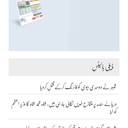
ڈیلی بائیٹس
شوہر نے دوسری بیوی کو فائرنگ کرکے قتل کردیا
دریائے سندھ پر متنازع نہریں نکالی جارہی ہیں، شاہ محمد شاہ کا وزیر اعظم
کو خط