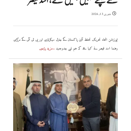
جنوری 13, 2026
اپوزیشن اتحاد تحریک تحفظ آئین پاکستان کے جنرل سیکریٹری اور پی ٹی آئی کے مرکزی
رہنما اسد قیصر نے کہا ہے کہ ہم لمبی جدوجہد
..مزید پڑھیں