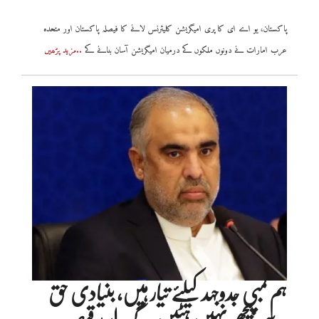
پاکستان، یو اے ای کا پری امیگریشن کلیئرنس لانے کا فیصلہ پاکستان اور متحدہ
عرب امارات نے دونوں ملکوں کے درمیان امیگریشن آسان بنانے کے
..مزید پڑھیں
ہم لمبی جدوجہد کیلئے تیار ہیں، بنیادی حق
سے پیچھے نہیں ہٹیں گے، اسد قیصر