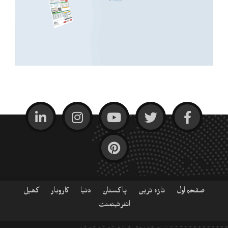
صفحہ اول
تازہ ترین
پاکستان
دنیا
کاروبار
کھیل
انٹرٹینمنٹ