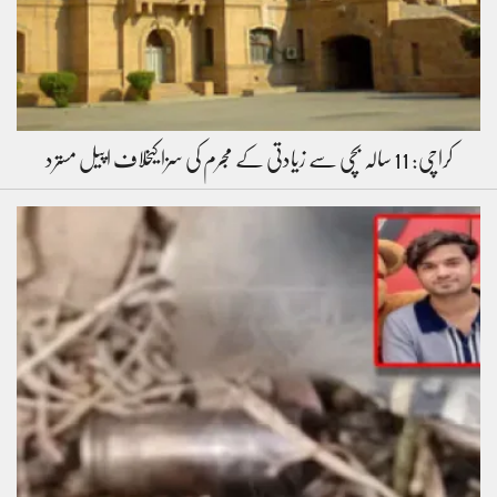
کراچی: 11 سالہ بچی سے زیادتی کے مجرم کی سزا کیخلاف اپیل مسترد