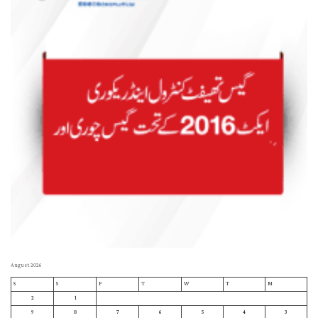
August 2026
S
S
F
T
W
T
M
2
1
9
8
7
6
5
4
3