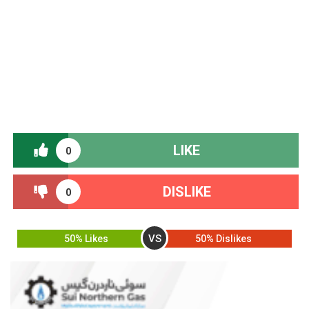
LIKE
0
DISLIKE
0
VS
50% Likes
50% Dislikes