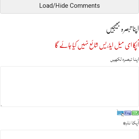
Load/Hide Comments
اپنا تبصرہ بھیجیں
آپکا ای میل ایڈریس شائع نہیں کیا جائے گا
اپنا تبصرہ لکھیں
آپکا نام
*