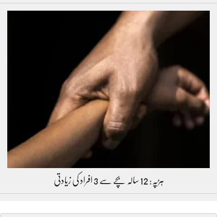
ہڑپہ: 12 سالہ بچے سے 3 افراد کی زیادتی