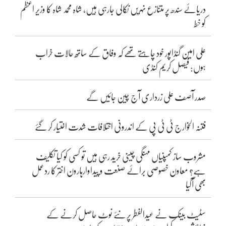
دریائے سندھ پر متنازع نہریں نکالی جارہی ہیں، شاہ محمد شاہ کا وزیر اعظم
کو خط
علی امین گنڈاپور خود چاہتے تھے کہ وفاق کے ساتھ حالات خراب
ہوں: فیصل کریم کنڈی
صدر آصف علی زرداری آج چین جائیں گے
فتنہ الخوارج ٹی ٹی پی کے اندرونی اختلافات شدت اختیار کر گئے
مشروب ساز کمپنیاں مہنگی چینی خرید رہی ہیں تو کسی کو کیا تکلیف
ہے؟ معاون خصوصی برائے صنعت و پیداوارہارون اختر کا ردعمل
بھی آگیا
سٹیٹ بینک نے عیدالفطر پر نئے نوٹ حاصل کرنے کے