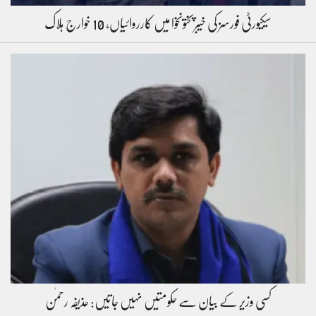
سیکیورٹی فورسز کی خیبرپختونخوا میں کارروائیاں، 10 خوارج ہلاک
کسی وزیر کے بیان سے حکومتیں نہیں جاتیں: حذیفہ رحمٰن