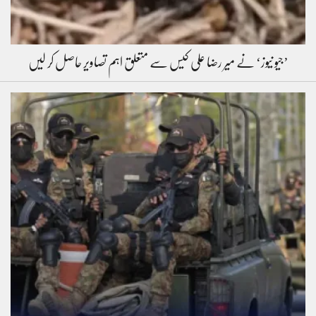
’جیو نیوز‘ نے میر رضا علی کیس سے متعلق اہم تصاویر حاصل کر لیں