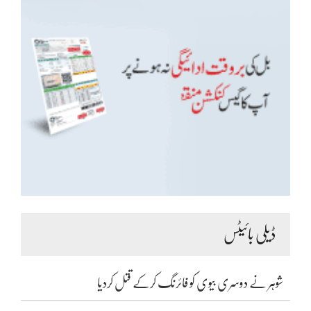
ڈیلی بائیٹس
شوہر نے دوسری بیوی کو فائرنگ کرکے قتل کردیا