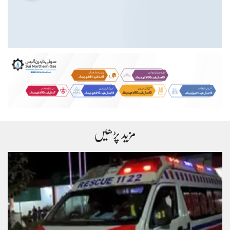
مزید پڑھیں