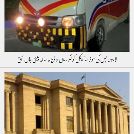
لاہور: بس کی موٹر سائیکل کو ٹکر، ماں و ڈیڑھ سالہ بیٹی جاں بحق