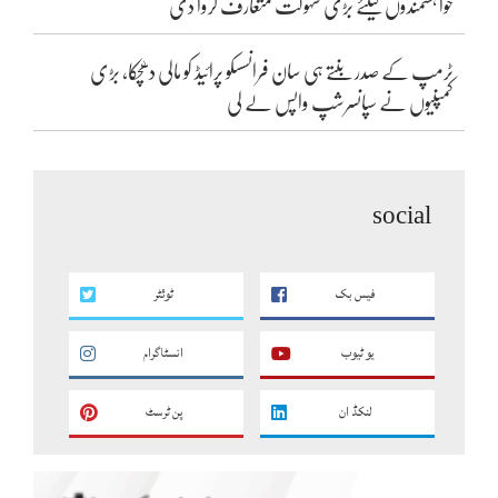
خواہشمندوں کیلئے بڑی سہولت متعارف کروا دی
ٹرمپ کے صدر بنتے ہی سان فرانسسکو پرائیڈ کو مالی دھچکا، بڑی
کمپنیوں نے سپانسرشپ واپس لے لی
social
فیس بک
ٹوئٹر
یو ٹیوب
انسٹاگرام
لنکڈ ان
پن ٹرسٹ