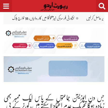
Ski
t
conten
کسی وزیر کے بیان سے حکومتیں نہیں جاتیں: حذیفہ رحمٰن
ہڑپہ: 12 سالہ بچے سے 3 افراد کی زیادتی
جس دن اپوزیشن جماعتوں کے پاس ایک ممبر بھی
زیادہ ہوگا تحریک عدم اعتماد لاسکتے ہیں، گورنر کے پی