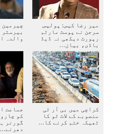
میر رضا کیس: پولیس
چیرمین پ
سرجن نے پوسٹ مارٹم
بیرسٹر گ
رپورٹ دیکھی نہ ڈیڈ
والدہ ا
باڈی، بیان…
کراچی میں بی آر ٹی
منصوبے کے لاٹ ٹو کا
کو چاروں
ٹھیکہ ختم کرنے کا…
گورنر ہا
دھرنے…