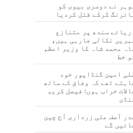
وہر نے دوسری بیوی کو
ائرنگ کرکے قتل کردیا
ریائے سندھ پر متنازع
ہریں نکالی جارہی ہیں،
اہ محمد شاہ کا وزیر اعظم
و خط
لی امین گنڈاپور خود
اہتے تھے کہ وفاق کے ساتھ
الات خراب ہوں: فیصل کریم
نڈی
در آصف علی زرداری آج چین
ائیں گے