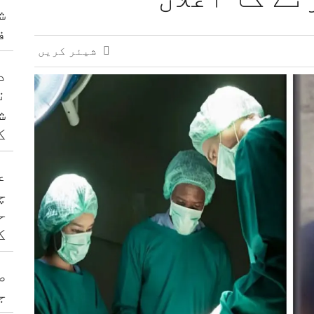
ش
ف
شیئر کریں
د
ن
ش
ک
ع
چ
ح
ک
ص
ج