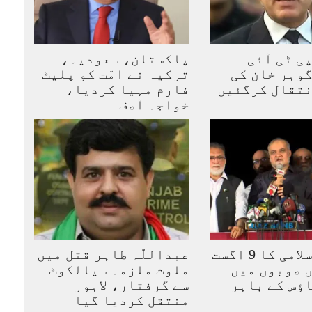
ی ٹی آئی
پاکستان، سعودیہ،
وہر خان کی
ترکیہ نے امّت کو پلیٹ
نتقال کرگئیں
فارم مہیا کردیا،
خواجہ آصف
جماعت اسلامی کا 9 اگست
عبداللّٰہ طاہر قتل میں
 صوبوں میں
ملوث ملزمہ سیالکوٹ
ؤس کے باہر
سے گرفتار، لاہور
منتقل کردیا گیا