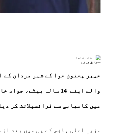
—فائل فوٹوز
خیبر پختون خوا کے شہر مردان کے ا
میں کامیابی سے ٹرانسپلانٹ کر دیا
وزیرِ اعلی ہاؤس کے پی میں بعد از