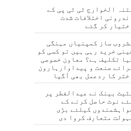
تنہ الخوارج ٹی ٹی پی کے
ندرونی اختلافات شدت
ختیار کر گئے
شروب ساز کمپنیاں مہنگی
ینی خرید رہی ہیں تو کسی کو
یا تکلیف ہے؟ معاون خصوصی
رائے صنعت و پیداوارہارون
ختر کا ردعمل بھی آگیا
ٹیٹ بینک نے عیدالفطر پر
ئے نوٹ حاصل کرنے کے
واہشمندوں کیلئے بڑی
ہولت متعارف کروا دی