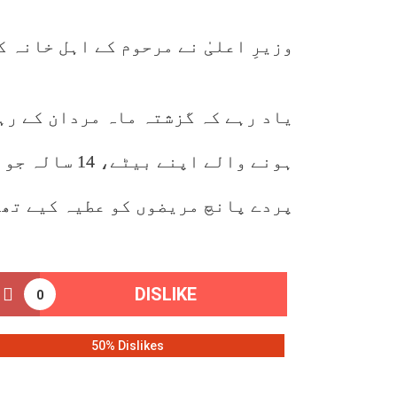
وزیرِ اعلیٰ نے مرحوم کے اہل خانہ 
یاد رہے کہ گزشتہ ماہ مردان کے رہ
پردے پانچ مریضوں کو عطیہ کیے تھ
DISLIKE
0
50% Dislikes