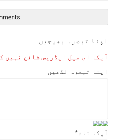
mments
اپنا تبصرہ بھیجیں
آپکا ای میل ایڈریس شائع نہیں ک
اپنا تبصرہ لکھیں
آپکا نام
*