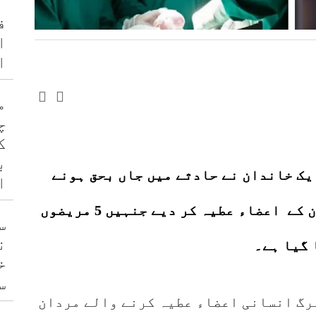
ف
ا
ا
م
چ
ک
ب
یک خاندان نے حادثے میں جاں بحق ہونے
ا
والے اپنے 14 سالہ بیٹے، جواد خان کے اعضاء عطیہ کر دیے جنہیں 5 مریضوں
س
ن
 گیا ہے۔
خ
س
مرگ انسانی اعضاء عطیہ کرنے والے مردان