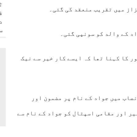
ٹ
زاز میں تقریب منعقد کی گئی۔
ف
د
س
د کے والد کو سونپی گئی۔
وزیرِاعلیٰ کے پی، علی امین گنڈا پور کا کہنا تھا کہ ایسے کار خیر سے نیک
صاب میں جواد کے نام پر مضمون اور
کی تعمیر اور مقامی اسپتال کو جواد کے نام سے