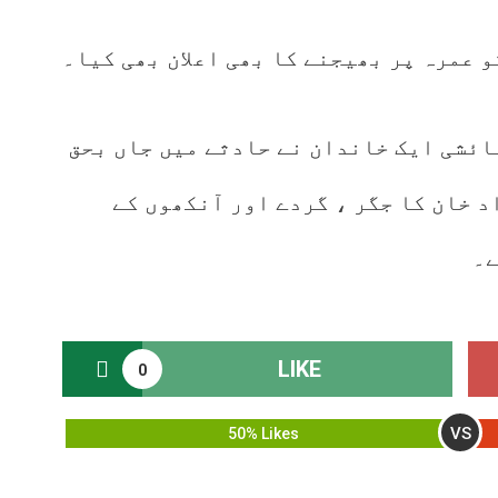
کو عمرہ پر بھیجنے کا بھی اعلان بھی کیا۔
ائشی ایک خاندان نے حادثے میں جاں بحق
ہونے والے اپنے بیٹے، 14 سالہ جواد خان کا جگر ، گردے اور آنکھوں کے
ے۔
LIKE
0
VS
50% Likes