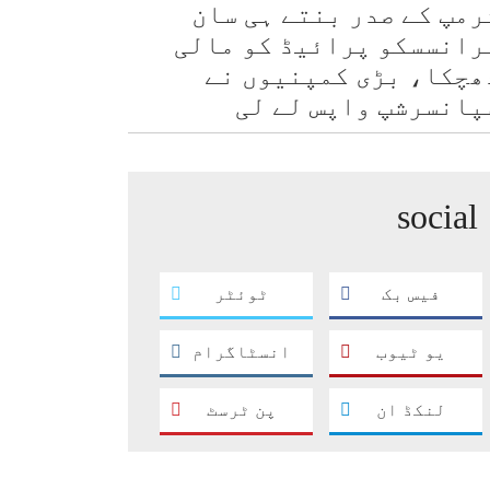
رمپ کے صدر بنتے ہی سان
رانسسکو پرائیڈ کو مالی
ھچکا، بڑی کمپنیوں نے
پانسرشپ واپس لے لی
social
فیس بک
ٹوئٹر
یو ٹیوب
انسٹاگرام
لنکڈ ان
پن ٹرسٹ