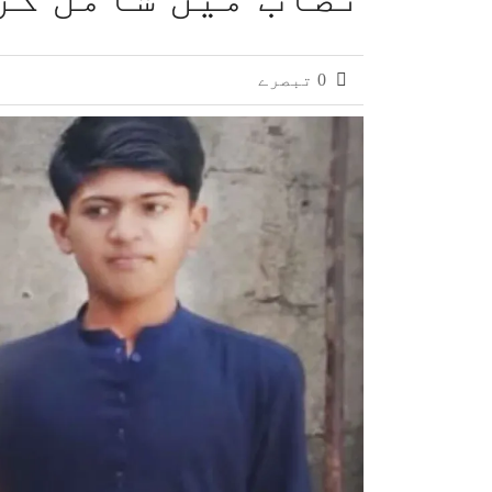
جماعت اسلامی کا 9 اگست کو چاروں صوبوں میں گورنر ہاؤس کے باہر دھرنے کا اعلان
0 تبصرے