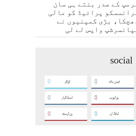
رمپ کے صدر بنتے ہی سان
رانسسکو پرائیڈ کو مالی
ھچکا، بڑی کمپنیوں نے
پانسرشپ واپس لے لی
social
فیس بک
ٹوئٹر
یو ٹیوب
انسٹاگرام
لنکڈ ان
پن ٹرسٹ