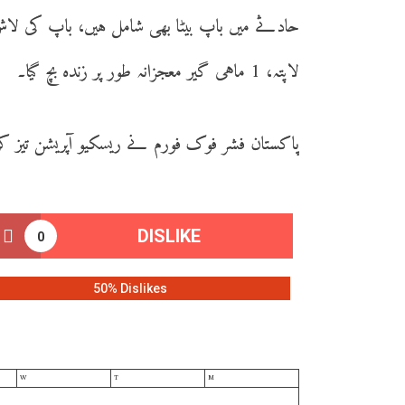
لاپتہ، 1 ماہی گیر معجزانہ طور پر زندہ بچ گیا۔
پاکستان فشر فوک فورم نے ریسکیو آپریشن تیز کر
DISLIKE
0
50% Dislikes
W
T
M