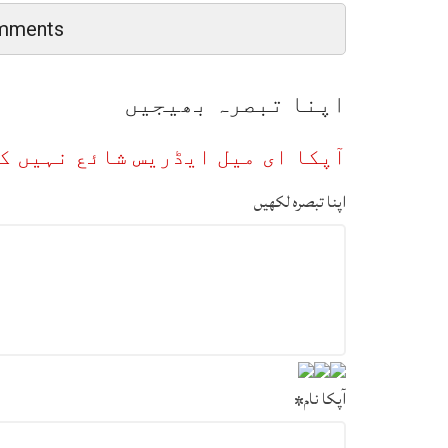
mments
اپنا تبصرہ بھیجیں
آپکا ای میل ایڈریس شائع نہیں ک
اپنا تبصرہ لکھیں
آپکا نام
*