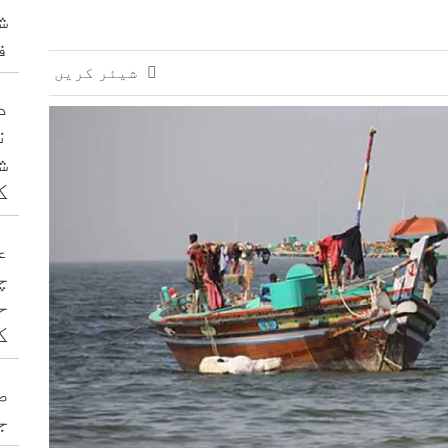
ش
جاری
ف
شیئر کریں
د
ن
ش
ک
ع
چ
ح
ک
ص
ج