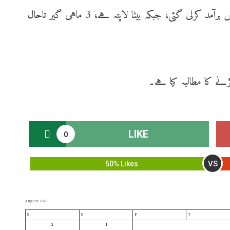
حادثے میں باپ بیٹا بھی شامل ہیں، باپ کی لاش برآمد کرلی گئی، جبکہ بیٹا لاپتہ ہے، 3 ماہی گیر تاحال
نے کا مطالبہ کیا ہے۔
LIKE
0
VS
50% Likes
August 2026
S
S
F
T
2
1