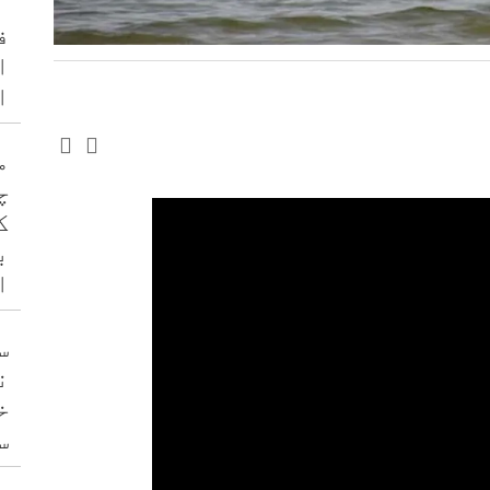
ف
ا
ا
م
چ
ک
ب
ا
س
ن
خ
س