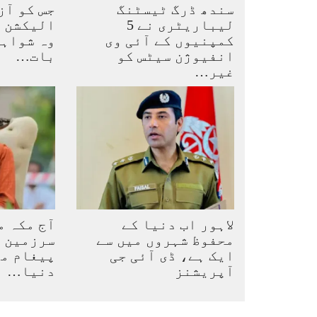
سندھ ڈرگ ٹیسٹنگ
جس کو آز
لیباریٹری نے 5
الیکشن پ
کمپنیوں کے آئی وی
وہ شواہد
انفیوژن سیٹس کو
بات…
غیر…
لاہور اب دنیا کے
آج مکہ م
محفوظ شہروں میں سے
سرزمین س
ایک ہے، ڈی آئی جی
پیغام مل
آپریشنز
دنیا…