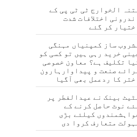
تنہ الخوارج ٹی ٹی پی کے
ندرونی اختلافات شدت
ختیار کر گئے
شروب ساز کمپنیاں مہنگی
ینی خرید رہی ہیں تو کسی کو
یا تکلیف ہے؟ معاون خصوصی
رائے صنعت و پیداوارہارون
ختر کا ردعمل بھی آگیا
ٹیٹ بینک نے عیدالفطر پر
ئے نوٹ حاصل کرنے کے
واہشمندوں کیلئے بڑی
ہولت متعارف کروا دی