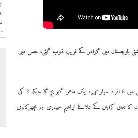
ٹ
ف
د
س
شتی بلوچستان میں گوادر کے قریب ڈوب گئی، جس میں
فشر فوک فورم کا کہنا ہے کہ ڈوبنے والی کشتی میں 6 افراد سوار تھے، ایک ماہی گیر بچ گیا جبکہ 2 کی
 کا تعلق کراچی کے علاقے ابراہیم حیدری اور مچھرکالونی