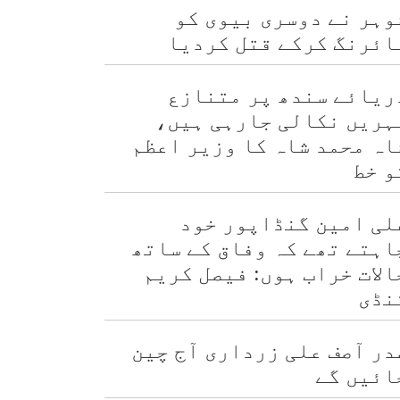
وہر نے دوسری بیوی کو
ائرنگ کرکے قتل کردیا
ریائے سندھ پر متنازع
ہریں نکالی جارہی ہیں،
اہ محمد شاہ کا وزیر اعظم
و خط
لی امین گنڈاپور خود
اہتے تھے کہ وفاق کے ساتھ
الات خراب ہوں: فیصل کریم
نڈی
در آصف علی زرداری آج چین
ائیں گے