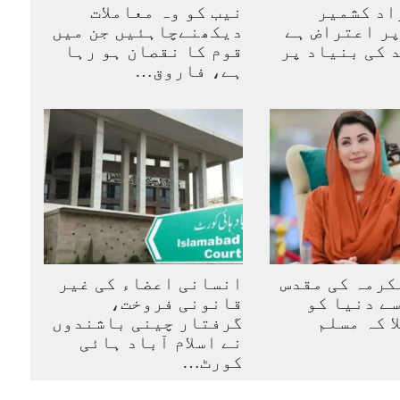
اد کشمیر
نیب کو وہ معاملات
ر اعتراض ہے
دیکھنےچاہئیں جن میں
 کی بنیاد پر
قوم کا نقصان ہو رہا
ہے، فاروق…
کرمہ کی مقدس
انسانی اعضاء کی غیر
ے دنیا کو
قانونی فروخت،
ا کہ مسلم
گرفتار چینی باشندوں
نے اسلام آباد ہائی
کورٹ…