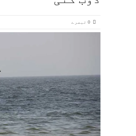
کراچی: انٹرمیڈیٹ آرٹس ریگولر 12ویں جماعت کے نتائج کا اعلان، سرکاری کالج کا طالبعلم پوزیشن ہولڈرز میں شامل
سندھ کے سرکاری اسکولوں کے اوقاتِ کار 
0 تبصرے