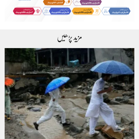
مزید پڑھیں