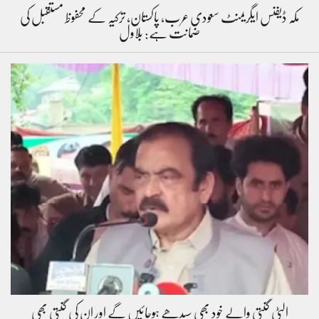
مکہ ڈیفنس ایگریمنٹ سعودی عرب، پاکستان، ترکیہ کے محفوظ مستقبل کی
ضمانت ہے: بلاول
الٹی گنتی والے خود بھی سیدھے ہوجائیں گے اور ان کی گنتی بھی