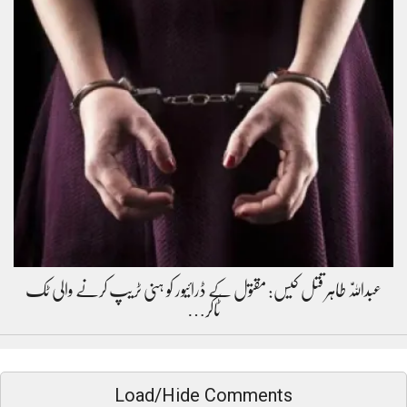
عبداللّٰہ طاہر قتل کیس: مقتول کے ڈرائیور کو ہنی ٹریپ کرنے والی ٹک
ٹاکر…
Load/Hide Comments