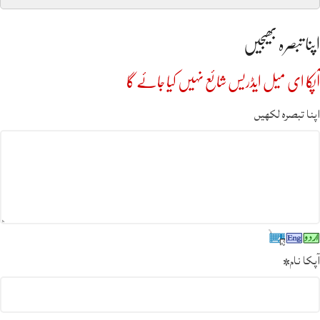
اپنا تبصرہ بھیجیں
آپکا ای میل ایڈریس شائع نہیں کیا جائے گا
اپنا تبصرہ لکھیں
آپکا نام
*