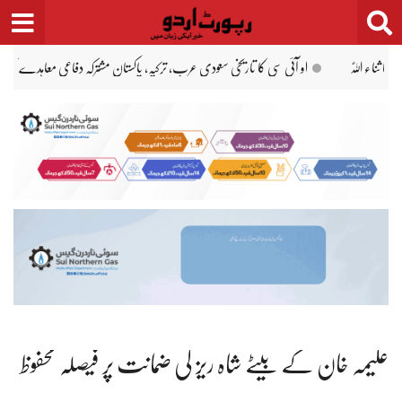
Ski
t
conten
مریم نواز کا ستھرا پنجاب ورکرز کو ہر ماہ 5 تاریخ تک تنخواہ ادائیگی کا حکم
عبداللّٰہ طاہر قتل ک
علیمہ خان کے بیٹے شاہ ریز کی ضمانت پر فیصلہ محفوظ