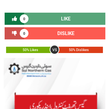
LIKE
0
DISLIKE
0
VS
50% Likes
50% Dislikes