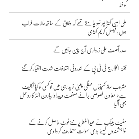
کو خط
علی امین گنڈاپور خود چاہتے تھے کہ وفاق کے ساتھ حالات خراب
ہوں: فیصل کریم کنڈی
صدر آصف علی زرداری آج چین جائیں گے
فتنہ الخوارج ٹی ٹی پی کے اندرونی اختلافات شدت اختیار کر گئے
مشروب ساز کمپنیاں مہنگی چینی خرید رہی ہیں تو کسی کو کیا تکلیف
ہے؟ معاون خصوصی برائے صنعت و پیداوارہارون اختر کا ردعمل
بھی آگیا
سٹیٹ بینک نے عیدالفطر پر نئے نوٹ حاصل کرنے کے
خواہشمندوں کیلئے بڑی سہولت متعارف کروا دی