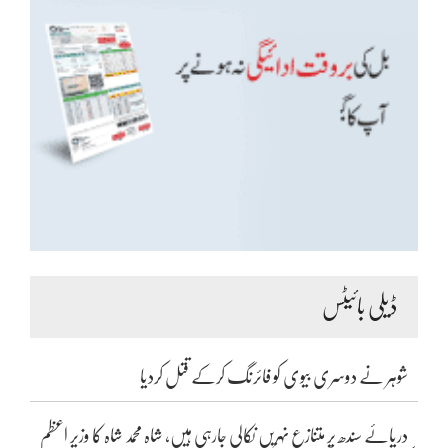
ڈیلی بائیٹس
شوہر نے دوسری بیوی کو فائرنگ کرکے قتل کردیا
دریائے سندھ پر متنازع نہریں نکالی جارہی ہیں، شاہ محمد شاہ کا وزیر اعظم