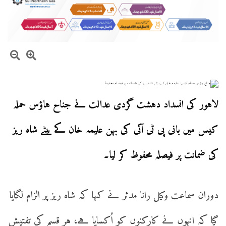
لاہور کی انسداد دہشت گردی عدالت نے جناح ہاؤس حملہ
کیس میں بانی پی ٹی آئی کی بہن علیمہ خان کے بیٹے شاہ ریز
کی ضمانت پر فیصلہ محفوظ کر لیا۔
دوران سماعت وکیل رانا مدثر نے کہا کہ شاہ ریز پر الزام لگایا
گیا کہ انہوں نے کارکنوں کو اُکسایا ہے، ہر قسم کی تفتیش