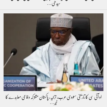
سیدھی…
او آئی سی کا تاریخی سعودی عرب، ترکیہ، پاکستان مشترکہ دفاعی معاہدے کا
خیر…