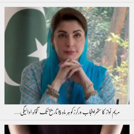
مریم نواز کا ستھرا پنجاب ورکرز کو ہر ماہ 5 تاریخ تک تنخواہ ادائیگی…