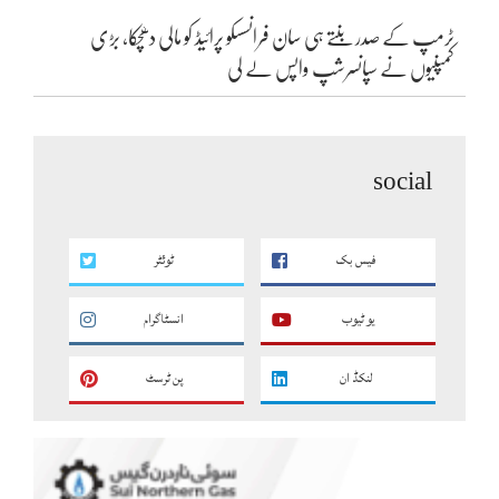
ٹرمپ کے صدر بنتے ہی سان فرانسسکو پرائیڈ کو مالی دھچکا، بڑی
کمپنیوں نے سپانسرشپ واپس لے لی
social
فیس بک
ٹوئٹر
یو ٹیوب
انسٹاگرام
لنکڈ ان
پن ٹرسٹ