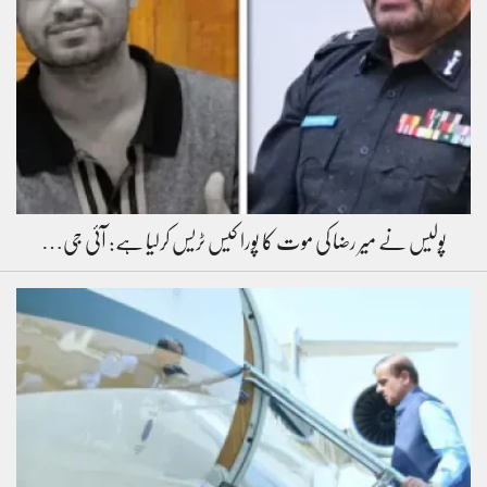
پولیس نے میر رضا کی موت کا پورا کیس ٹریس کرلیا ہے: آئی جی…