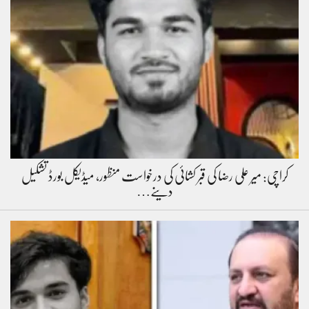
کراچی: میر علی رضا کی قبر کشائی کی درخواست منظور، میڈیکل بورڈ تشکیل
دینے…