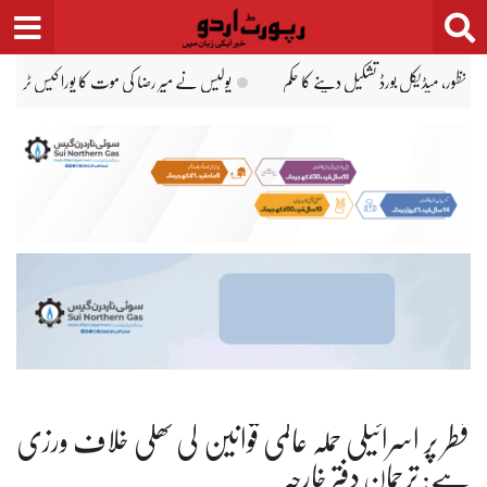
Ski
t
conten
لیا ہے: آئی جی سندھ جاوید عالم
وزیرِ اعظم شہباز شریف دورۂ سعودی عرب کیلئے روانہ
قطر پر اسرائیلی حملہ عالمی قوانین کی کھلی خلاف ورزی
ہے: ترجمان دفتر خارجہ