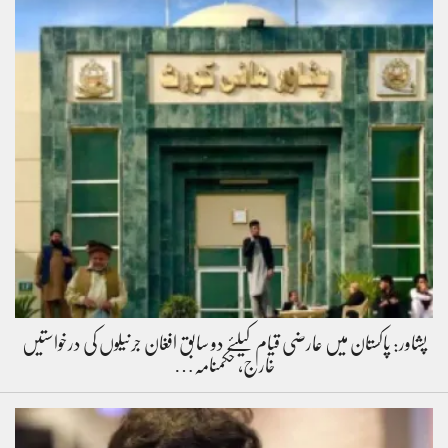
پشاور: پاکستان میں عارضی قیام کیلئے دو سابق افغان جرنیلوں کی درخواستیں
خارج، حکمنامہ…