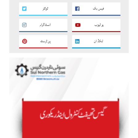
فیس بک
ٹوئٹر
یو ٹیوب
انسٹاگرام
لنکڈ ان
پن ٹرسٹ