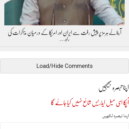
آبنائے ہرمز پر پیش رفت سے ایران اور امریکا کے درمیان مذاکرات کی
راہ…
Load/Hide Comments
اپنا تبصرہ بھیجیں
آپکا ای میل ایڈریس شائع نہیں کیا جائے گا
اپنا تبصرہ لکھیں