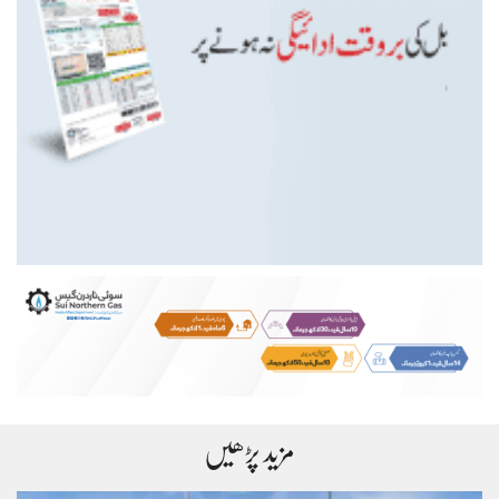
مزید پڑھیں