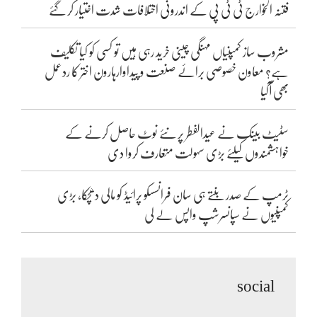
فتنہ الخوارج ٹی ٹی پی کے اندرونی اختلافات شدت اختیار کر گئے
مشروب ساز کمپنیاں مہنگی چینی خرید رہی ہیں تو کسی کو کیا تکلیف
ہے؟ معاون خصوصی برائے صنعت و پیداوارہارون اختر کا ردعمل
بھی آگیا
سٹیٹ بینک نے عیدالفطر پر نئے نوٹ حاصل کرنے کے
خواہشمندوں کیلئے بڑی سہولت متعارف کروا دی
ٹرمپ کے صدر بنتے ہی سان فرانسسکو پرائیڈ کو مالی دھچکا، بڑی
کمپنیوں نے سپانسرشپ واپس لے لی
social