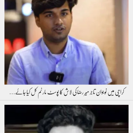
کراچی میں نوجوان تاجر میر رضا کی لاش کا پوسٹ مارٹم کل کیا جائے…