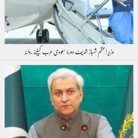
وزیرِ اعظم شہباز شریف دورۂ سعودی عرب کیلئے روانہ