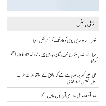
ڈیلی بائیٹس
شوہر نے دوسری بیوی کو فائرنگ کرکے قتل کردیا
دریائے سندھ پر متنازع نہریں نکالی جارہی ہیں، شاہ محمد شاہ کا وزیر اعظم
کو خط
علی امین گنڈاپور خود چاہتے تھے کہ وفاق کے ساتھ حالات خراب
ہوں: فیصل کریم کنڈی
صدر آصف علی زرداری آج چین جائیں گے