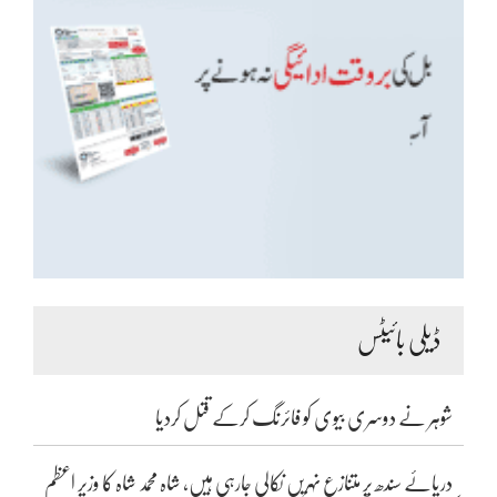
ڈیلی بائیٹس
شوہر نے دوسری بیوی کو فائرنگ کرکے قتل کردیا
دریائے سندھ پر متنازع نہریں نکالی جارہی ہیں، شاہ محمد شاہ کا وزیر اعظم