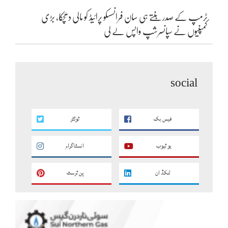
ٹرمپ کے صدر بنتے ہی سان فرانسسکو پرائیڈ کو مالی دھچکا، بڑی
کمپنیوں نے سپانسرشپ واپس لے لی
social
فیس بک
ٹوئٹر
یو ٹیوب
انسٹاگرام
لنکڈ ان
پن ٹرسٹ