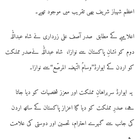
اعظم شہباز شریف بھی تقریب میں موجود تھے۔
اعلامیے کے مطابق صدر آصف علی زرداری نے شاہ عبداللّٰہ
دوم کو نشانِ پاکستان سے نوازا، شاہ عبداللّٰہ نےصدر مملکت
کو اردن کے ایوارڈ’’وسامُ النّہضہ المرصّع‘‘سے نوازا۔
یہ ایوارڈ سربراہانِ مملکت اور معزز شخصیات کو دیا جاتا
ہے، صدرِ مملکت کو دیا گیا اعزاز پاکستان کے ساتھ اردن
کی جانب سے گہرے احترام، تحسین اور دوستی کی علامت