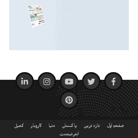
صفحہ اول
تازہ ترین
پاکستان
دنیا
کاروبار
کھیل
انٹرٹینمنٹ