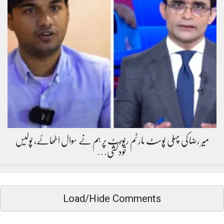
میر رضا کی پہلی پوسٹ مارٹم رپورٹ پر ہم نے سوال اٹھائے، پولیس
خودکشی…
Load/Hide Comments