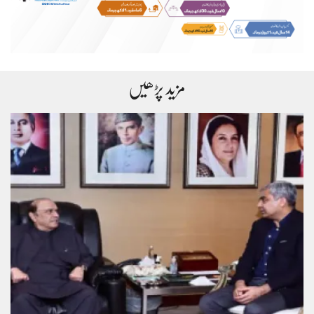
مزید پڑھیں