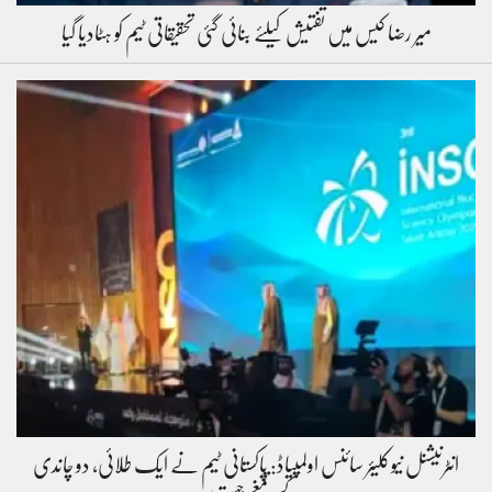
میر رضا کیس میں تفتیش کیلئے بنائی گئی تحقیقاتی ٹیم کو ہٹادیا گیا
انٹرنیشنل نیوکلیئر سائنس اولمپیاڈ: پاکستانی ٹیم نے ایک طلائی، دو چاندی
کے تمغے جیت…