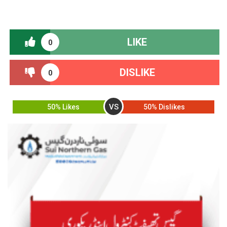
LIKE
0
DISLIKE
0
VS
50% Likes
50% Dislikes