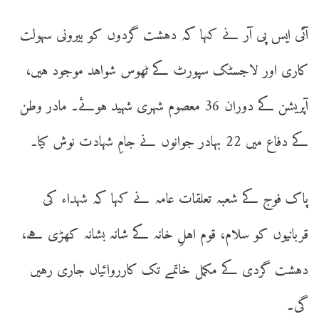
آئی ایس پی آر نے کہا کہ دہشت گردوں کو بیرونی سہولت
کاری اور لاجسٹک سپورٹ کے ٹھوس شواہد موجود ہیں،
آپریشن کے دوران 36 معصوم شہری شہید ہوئے۔ مادر وطن
کے دفاع میں 22 بہادر جوانوں نے جامِ شہادت نوش کیا۔
پاک فوج کے شعبہ تعلقات عامہ نے کہا کہ شہداء کی
قربانیوں کو سلام، قوم اہلِ خانہ کے شانہ بشانہ کھڑی ہے،
دہشت گردی کے مکمل خاتمے تک کارروائیاں جاری رہیں
گی۔