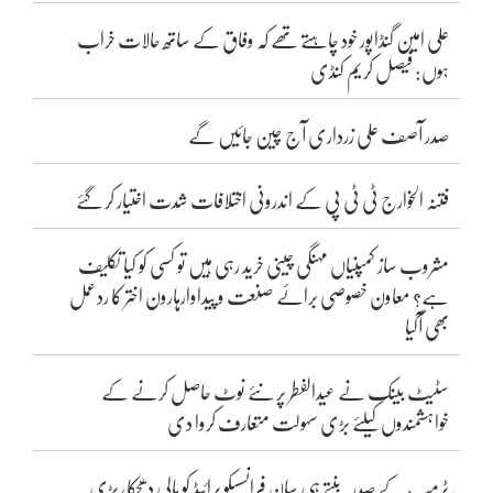
علی امین گنڈاپور خود چاہتے تھے کہ وفاق کے ساتھ حالات خراب
ہوں: فیصل کریم کنڈی
صدر آصف علی زرداری آج چین جائیں گے
فتنہ الخوارج ٹی ٹی پی کے اندرونی اختلافات شدت اختیار کر گئے
مشروب ساز کمپنیاں مہنگی چینی خرید رہی ہیں تو کسی کو کیا تکلیف
ہے؟ معاون خصوصی برائے صنعت و پیداوارہارون اختر کا ردعمل
بھی آگیا
سٹیٹ بینک نے عیدالفطر پر نئے نوٹ حاصل کرنے کے
خواہشمندوں کیلئے بڑی سہولت متعارف کروا دی
ٹرمپ کے صدر بنتے ہی سان فرانسسکو پرائیڈ کو مالی دھچکا، بڑی