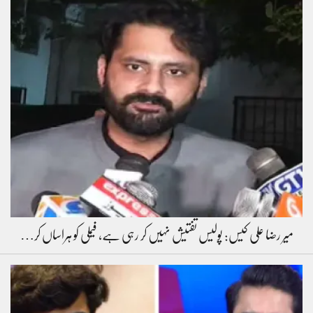
میر رضا علی کیس: پولیس تفتیش نہیں کر رہی ہے، فیملی کو ہراساں کر…