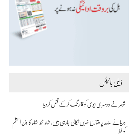
ڈیلی بائیٹس
شوہر نے دوسری بیوی کو فائرنگ کرکے قتل کردیا
دریائے سندھ پر متنازع نہریں نکالی جارہی ہیں، شاہ محمد شاہ کا وزیر اعظم
کو خط