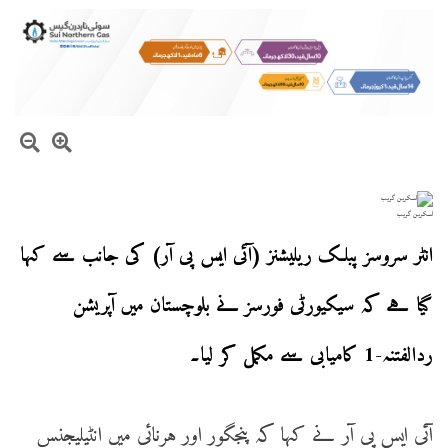
اسکرین گریب
انٹر سروسز پبلک ریلیشنز (آئی ایس پی آر) کی جانب سے کہا
گیا ہے کہ سیکیورٹی فورسز نے بلوچستان میں آپریشن
ردالفتنہ-1 کامیابی سے مکمل کر لیا۔
آئی ایس پی آر نے کہا کہ پنجگور اور ہرنائی میں انٹیلیجنس