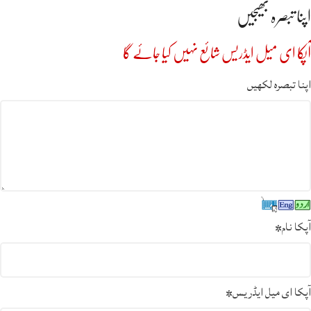
اپنا تبصرہ بھیجیں
آپکا ای میل ایڈریس شائع نہیں کیا جائے گا
اپنا تبصرہ لکھیں
آپکا نام
*
آپکا ای میل ایڈریس
*