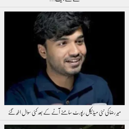
میر رضا کی نئی میڈیکل رپورٹ سامنے آنے کے بعد کئی سوال اٹھ گئے