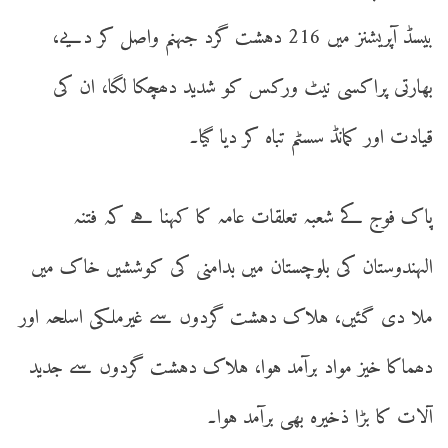
بیسڈ آپریشنز میں 216 دہشت گرد جہنم واصل کر دیے،
بھارتی پراکسی نیٹ ورکس کو شدید دھچکا لگا، ان کی
قیادت اور کمانڈ سسٹم تباہ کر دیا گیا۔
پاک فوج کے شعبہ تعلقات عامہ کا کہنا ہے کہ فتنہ
الہندوستان کی بلوچستان میں بدامنی کی کوششیں خاک میں
ملا دی گئیں، ہلاک دہشت گردوں سے غیرملکی اسلحہ اور
دھماکا خیز مواد برآمد ہوا، ہلاک دہشت گردوں سے جدید
آلات کا بڑا ذخیرہ بھی برآمد ہوا۔