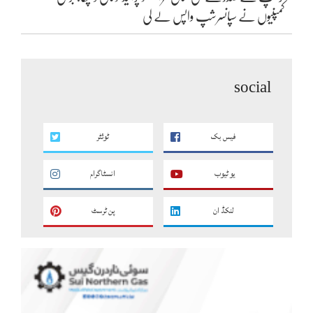
کمپنیوں نے سپانسرشپ واپس لے لی
social
فیس بک
ٹوئٹر
یو ٹیوب
انسٹاگرام
لنکڈ ان
پن ٹرسٹ