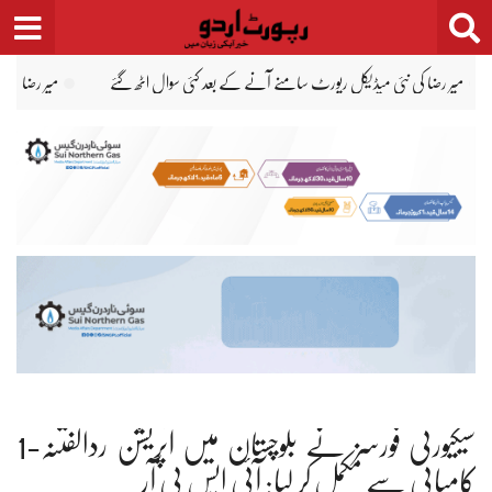
Ski
t
conten
لیس تفتیش نہیں کر رہی ہے، فیملی کو ہراساں کر رہی ہے، جبران ناصر
میر رضا کی پہلی پو
سیکیورٹی فورسز نے بلوچستان میں آپریشن ردالفتنہ-1
کامیابی سے مکمل کر لیا: آئی ایس پی آر