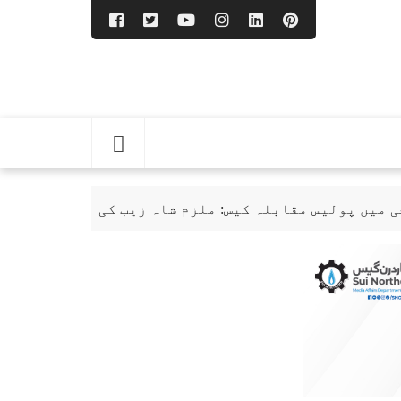
ابلہ کیس: ملزم شاہ زیب کی ضمانت منظور
کراچی: لا