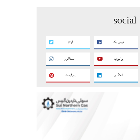
social
فیس بک
ٹوئٹر
یو ٹیوب
انسٹاگرام
لنکڈ ان
پن ٹرسٹ