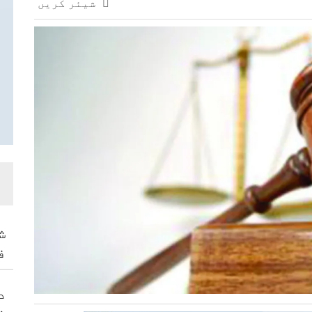
شیئر کریں
ش
ف
د