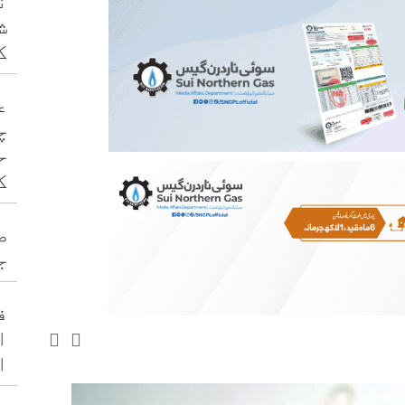
ن
ش
ک
ع
چ
ح
ک
ص
ج
ف
ا
ا