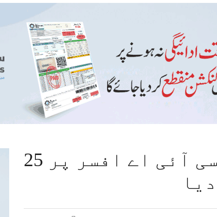
عدالت نے این سی سی آئی اے افسر پر 25
دیا