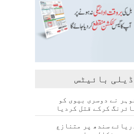
ڈیلی بائیٹس
وہر نے دوسری بیوی کو
ائرنگ کرکے قتل کردیا
ریائے سندھ پر متنازع