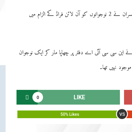
یاد رہے کہ چند روز قبل این سی سی آئی اے افسران نے 2 نوجوانوں کو آن لائن فراڈ کے الزام میں
 این سی سی آئی اے دفتر پر چھاپا مار کر ایک نوجوان
موجود نہیں تھا۔
LIKE
0
VS
50% Likes