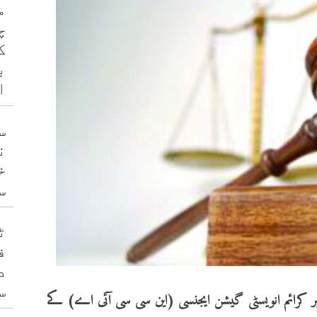
م
چ
ک
ب
ا
س
ن
خ
س
ٹ
ف
د
س
کرائم انویسٹی گیشن ایجنسی (این سی سی آئی اے) کے