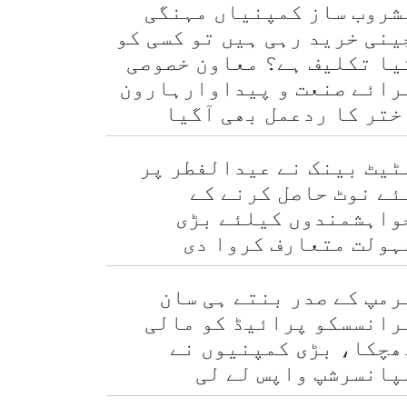
شروب ساز کمپنیاں مہنگی
ینی خرید رہی ہیں تو کسی کو
یا تکلیف ہے؟ معاون خصوصی
رائے صنعت و پیداوارہارون
ختر کا ردعمل بھی آگیا
ٹیٹ بینک نے عیدالفطر پر
ئے نوٹ حاصل کرنے کے
واہشمندوں کیلئے بڑی
ہولت متعارف کروا دی
رمپ کے صدر بنتے ہی سان
رانسسکو پرائیڈ کو مالی
ھچکا، بڑی کمپنیوں نے
پانسرشپ واپس لے لی