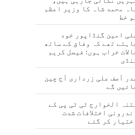
ہریں نکالی جارہی ہیں،
اہ محمد شاہ کا وزیر اعظم
و خط
لی امین گنڈاپور خود
اہتے تھے کہ وفاق کے ساتھ
الات خراب ہوں: فیصل کریم
نڈی
در آصف علی زرداری آج چین
ائیں گے
تنہ الخوارج ٹی ٹی پی کے
ندرونی اختلافات شدت
ختیار کر گئے