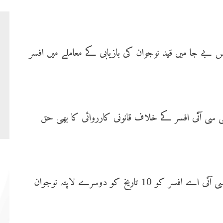
بے جا میں قید نوجوان کی بازیابی کے معاملے میں افسر
سی سی آئی افسر کے خلاف قانونی کارروائی کا بھی حق
ڈسٹرکٹ اینڈ سیشن کورٹ کے جج نے این سی سی آئی اے افسر کو 10 تاریخ کو دوسرے لاپتہ نوجوان