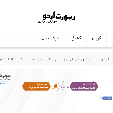
کاروبار
کھیل
انٹرٹینمنٹ
رین کی بڑی لہر کیسے پیدا کی؟
کراچی میں پولیس مق