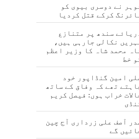
وہر نے دوسری بیوی کو
ائرنگ کرکے قتل کردیا
ریائے سندھ پر متنازع
ہریں نکالی جارہی ہیں،
اہ محمد شاہ کا وزیر اعظم
و خط
لی امین گنڈاپور خود
اہتے تھے کہ وفاق کے ساتھ
الات خراب ہوں: فیصل کریم
نڈی
در آصف علی زرداری آج چین
ائیں گے