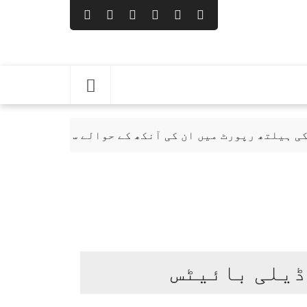
رٹ میں ان کی آنکھ کے حوالے سے ذکر تک نہیں تھا، سلمان
ڈیلی بائیٹس