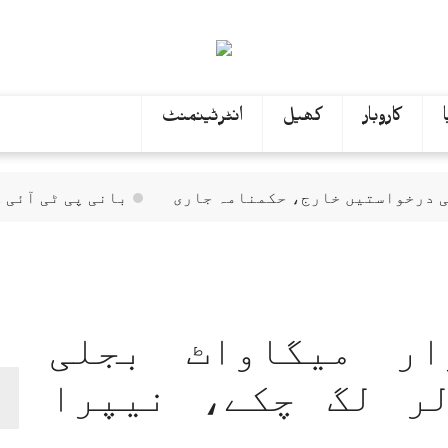
کاروبار
کھیل
انٹرٹینمنٹ
 خارج، حکمنامہ جاری
بانی پی ٹی آئی کی ہیلتھ رپو
یں 6 ہزار میگاواٹ بجلی
ر لگ چکے، نیپرا