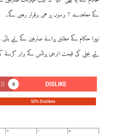
کے معاہدے 7 برسوں پر ہی برقرار رہیں گے۔
نیپرا حکام کے مطابق پرانے صارفین کے لیے بائی
لیے بجلی کی قیمت انرجی پرائس کے برابر کرنے ک
DISLIKE
0
50% Dislikes
W
T
M