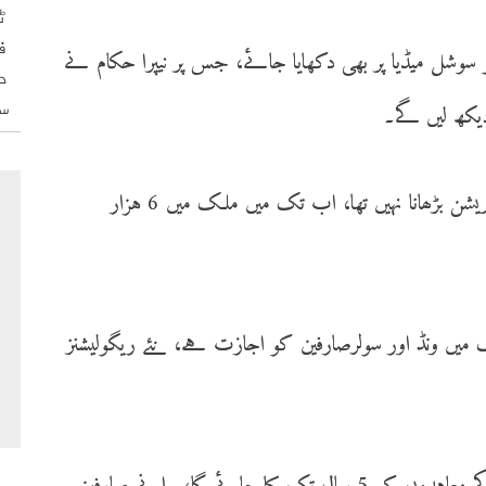
ٹ
ف
شل میڈیا پر بھی دکھایا جائے، جس پر نیپرا حکام نے
د
س
دیکھ لیں گے۔
حکام کے مطابق نیٹ میٹرنگ کا مقصد ریونیو جنریشن بڑھانا نہیں تھا، اب تک میں ملک میں 6 ہزار
میں ونڈ اور سولرصارفین کو اجازت ہے، نئے ریگولیشنز