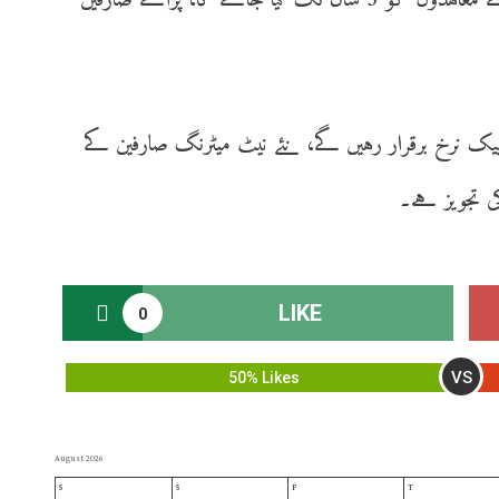
حکام نے یہ بھی کہا کہ نیٹ میٹرنگ صارفین کے معاہدوں کو 5 سال تک کیا جائے گا، پرانے صارفین
 بیک نرخ برقرار رہیں گے، نئے نیٹ میٹرنگ صارفین کے
ی تجویز ہے۔
LIKE
0
VS
50% Likes
August 2026
S
S
F
T