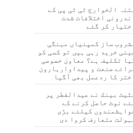
تنہ الخوارج ٹی ٹی پی کے
ندرونی اختلافات شدت
ختیار کر گئے
شروب ساز کمپنیاں مہنگی
ینی خرید رہی ہیں تو کسی کو
یا تکلیف ہے؟ معاون خصوصی
رائے صنعت و پیداوارہارون
ختر کا ردعمل بھی آگیا
ٹیٹ بینک نے عیدالفطر پر
ئے نوٹ حاصل کرنے کے
واہشمندوں کیلئے بڑی
ہولت متعارف کروا دی