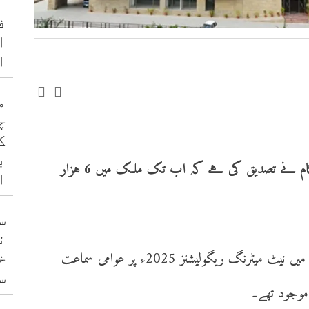
ف
ا
ا
م
چ
ک
ب
نیشنل الیکٹرک پاور ریگولیٹری اتھارتی (نیپرا) حکام نے تصدیق کی ہے کہ اب تک ملک میں 6 ہزار
ا
س
ن
نیپرا اسلام آباد میں چیئرمین وسیم مختارکی سربراہی میں نیٹ میٹرنگ ریگولیشنز 2025ء پر عوامی سماعت
خ
س
موجود تھے۔