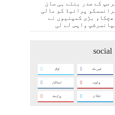
رمپ کے صدر بنتے ہی سان
رانسسکو پرائیڈ کو مالی
ھچکا، بڑی کمپنیوں نے
پانسرشپ واپس لے لی
social
فیس بک
ٹوئٹر
یو ٹیوب
انسٹاگرام
لنکڈ ان
پن ٹرسٹ