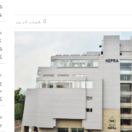
ش
ف
شیئر کریں
د
ن
ش
ک
ع
چ
ح
ک
ص
ج