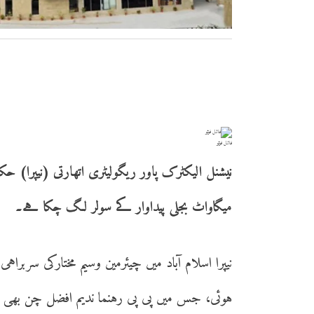
فائل فوٹو
میگاواٹ بجلی پیداوار کے سولر لگ چکا ہے۔
ہوئی، جس میں پی پی رہنما ندیم افضل چن بھی 