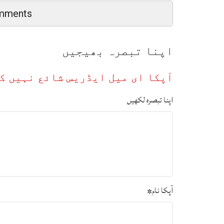
mments
اپنا تبصرہ بھیجیں
آپکا ای میل ایڈریس شائع نہیں ک
اپنا تبصرہ لکھیں
آپکا نام
*