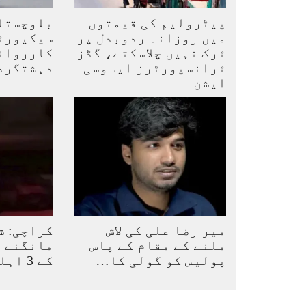
پیٹرولیم کی قیمتوں
بلوچستا
میں روزانہ ردوبدل پر
سیکیورٹ
ٹرک نہیں چلاسکتے، گڈز
ٹرانسپورٹرز ایسوسی
دہشتگرد 
ایشن
میر رضا علی کی لاش
کراچی: ش
ملنے کے مقام کے پاس
مانگنے پ
پولیس کو گولی کا…
کے 3 اہلکار معطل