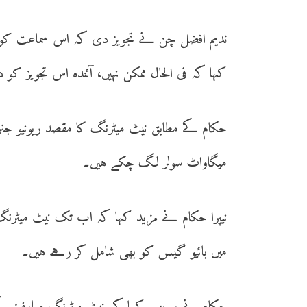
ندیم افضل چن نے تجویز دی کہ اس سماعت کو سو
کہا کہ فی الحال ممکن نہیں، آئندہ اس تجویز کو 
میگاواٹ سولر لگ چکے ہیں۔
نیپرا حکام نے مزید کہا کہ اب تک نیٹ میٹرنگ 
میں بائیو گیس کو بھی شامل کر رہے ہیں۔