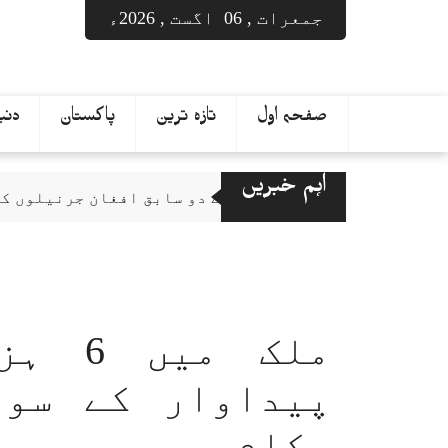
Ski
جمعرات , 06 اگست , 2026ء
t
conten
صفحہ اول
تازہ ترین
پاکستان
دنیا
اہم خبریں
ارضی قیام کیلئے دو سابق افغان جرنیلوں کی درخواستیں
ملک م
پیداوار کے سول
حکام