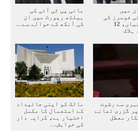
ن میں
بانی پی ٹی آئی کی
ی فوسرز کی
ہیلتھ رپورٹ میں ان
کارروائیاں، 12
کی آنکھ کے حوالے سے…
ہلاک
ہری سے رشوت
مالک کو اپنی جائیداد
ر گزری تھانے
کے استعمال کا مکمل
اختیار ہے، کرایہ دار
کی خواہش…