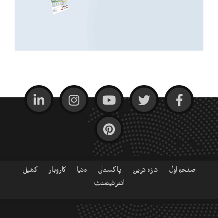
صفحہ اول
تازہ ترین
پاکستان
دنیا
کاروبار
کھیل
انٹرٹینمنٹ