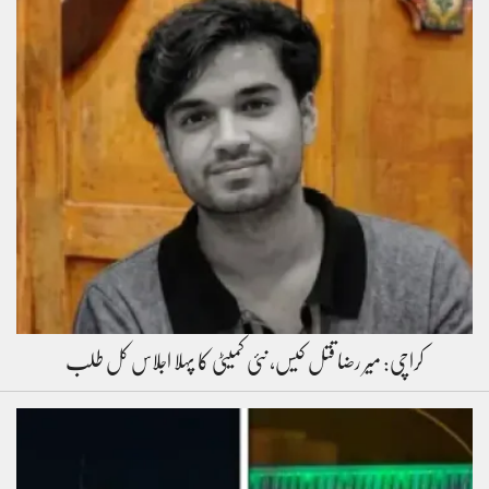
کراچی: میر رضا قتل کیس، نئی کمیٹی کا پہلا اجلاس کل طلب