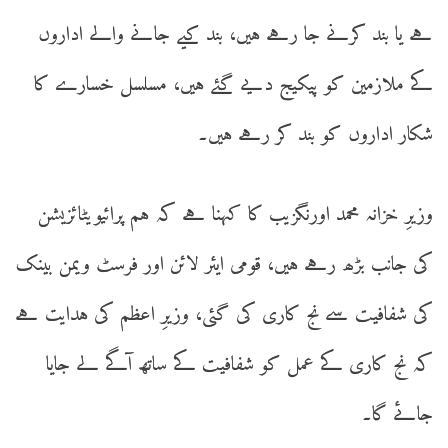
ہے یا بند کرنے جا رہے ہیں، بند کیے جانے والے اداروں
کے ملازمین کو پیکیج دیے گئے ہیں، مسلسل خسارے کا
شکار اداروں کو بند کر رہے ہیں۔
وزیرِ خزانہ محمد اورنگزیب کا کہنا ہے کہ ہم پرائیویٹائزیشن
کی جانب بڑھ رہے ہیں، قومی ایئر لائن اور فرسٹ ویمن بینک
کی شفافیت سے نج کاری کی گئی، وزیرِ اعظم کی ہدایت ہے
کہ نج کاری کے عمل کو شفافیت کے ساتھ آگے لے جایا
جائے گا۔