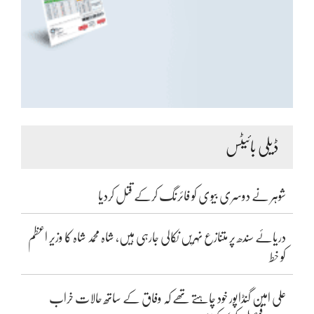
ڈیلی بائیٹس
شوہر نے دوسری بیوی کو فائرنگ کرکے قتل کردیا
دریائے سندھ پر متنازع نہریں نکالی جارہی ہیں، شاہ محمد شاہ کا وزیر اعظم
کو خط
علی امین گنڈاپور خود چاہتے تھے کہ وفاق کے ساتھ حالات خراب