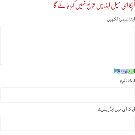
آپکا ای میل ایڈریس شائع نہیں کیا جائے گا
اپنا تبصرہ لکھیں
آپکا نام
*
آپکا ای میل ایڈریس
*