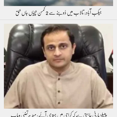
جیکب آباد: تالاب میں ڈوبنے سے 2 کمسن بچیاں جاں بحق
پیپلز پارٹی چاہتی ہے کہ کراچی میں بہتری آئے: میئر مرتضیٰ وہاب