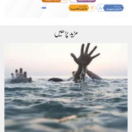
مزید پڑھیں