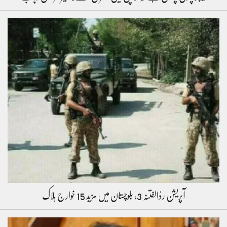
آپریشن ردُالفتنہ 3، بلوچستان میں مزید 15 خوارج ہلاک