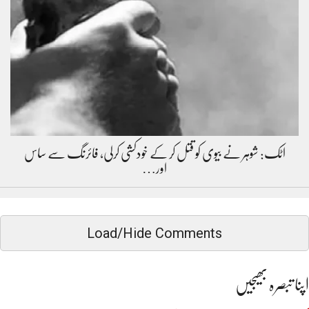
اٹک: شوہر نے بیوی کو قتل کر کے خودکشی کرلی، فائرنگ سے ساس
اور…
Load/Hide Comments
اپنا تبصرہ بھیجیں