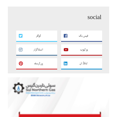
social
فیس بک
ٹوئٹر
یو ٹیوب
انسٹاگرام
لنکڈ ان
پن ٹرسٹ