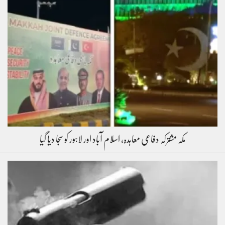
مکہ مشترکہ دفاعی معاہدہ، اسلام آباد اور لاہور کو سجا دیا گیا