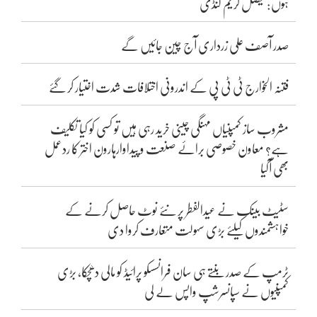
ہوں: فیصل کریم کنڈی
صدر آصف علی زرداری آج چین جائیں گے
فتنہ الخوارج ٹی ٹی پی کے اندرونی اختلافات شدت اختیار کر گئے
مشروب ساز کمپنیاں مہنگی چینی خرید رہی ہیں تو کسی کو کیا تکلیف
ہے؟ معاون خصوصی برائے صنعت و پیداوارہارون اختر کا ردعمل
بھی آگیا
سٹیٹ بینک نے عیدالفطر پر نئے نوٹ حاصل کرنے کے
خواہشمندوں کیلئے بڑی سہولت متعارف کروا دی
ٹرمپ کے صدر بنتے ہی سان فرانسسکو پرائیڈ کو مالی دھچکا، بڑی
کمپنیوں نے سپانسرشپ واپس لے لی