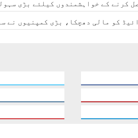
صل کرنے کے خواہشمندوں کیلئے بڑی سہول
ئیڈ کو مالی دھچکا، بڑی کمپنیوں نے سپ