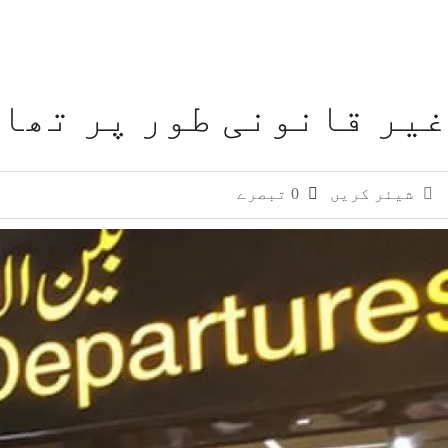
غیر قانونی طور پر تھائ
شیئر کریں
0 تبصرے