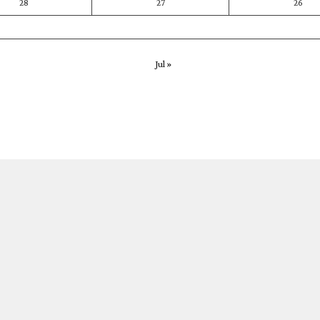
28
27
26
« Jul