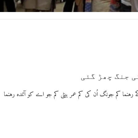
ے رہنما کم جونگ اُن کی کم عمر بیٹی کم جو اے کو آئندہ رہنما