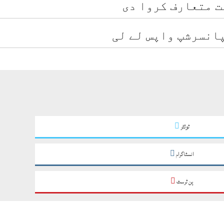
ت متعارف کروا دی
انسرشپ واپس لے لی
ٹوئٹر
انسٹاگرام
پن ٹرسٹ