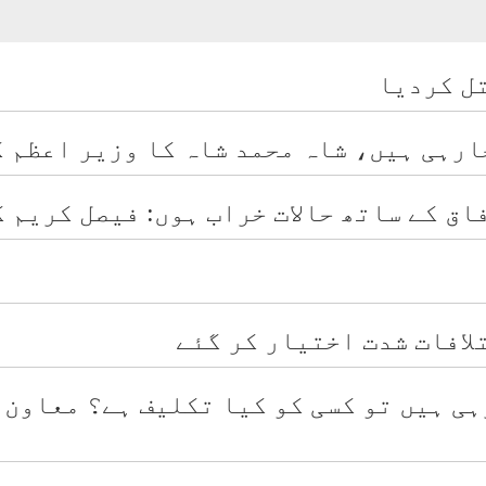
ل کردیا
رہی ہیں، شاہ محمد شاہ کا وزیر اعظم ک
اق کے ساتھ حالات خراب ہوں: فیصل کریم 
لافات شدت اختیار کر گئے
ہی ہیں تو کسی کو کیا تکلیف ہے؟ معاون