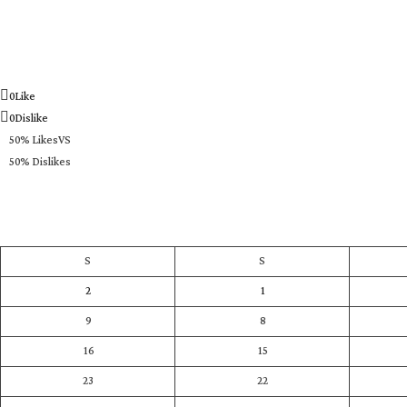
0
Like
0
Dislike
50% Likes
VS
50% Dislikes
S
S
2
1
9
8
16
15
23
22