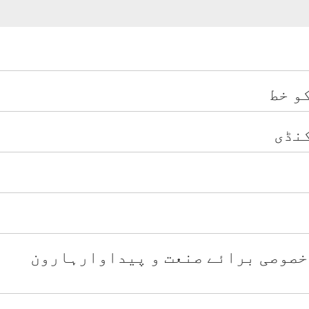
و خط
کنڈی
 خصوصی برائے صنعت و پیداوارہارون