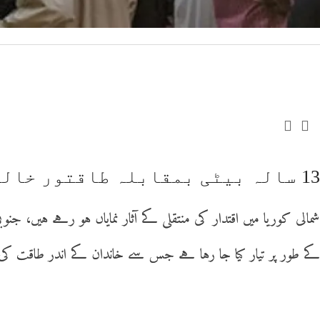
13 سالہ بیٹی بمقابلہ طاقتور خالہ: کِم جونگ ان خاندان میں اقتدار کی جنگ چھڑ گئی
شمالی کوریا میں اقتدار کی منتقلی کے آثار نمایاں ہو رہے ہیں، 
کے طور پر تیار کیا جا رہا ہے جس سے خاندان کے اندر طاقت 