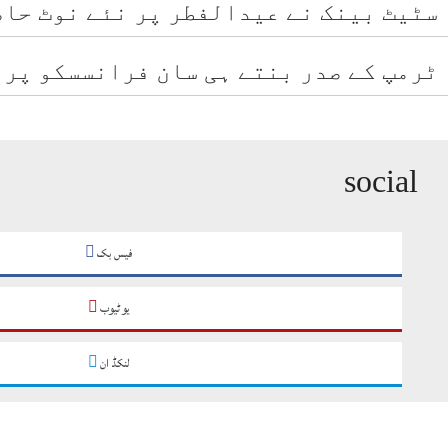
سٹیٹ بینک نے عیدالفطر پر نئے نوٹ حا
ٹرمپ کے صدر بنتے ہی سان فرانسسکو پرا
social
فیس بک
یو ٹیوب
لنکڈ ان