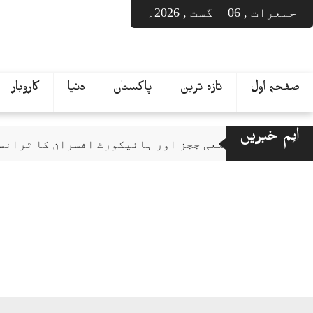
Ski
جمعرات , 06 اگست , 2026ء
t
conten
صفحہ اول
تازہ ترین
پاکستان
دنیا
کاروبار
اہم خبریں
اسلام آباد: ضلعی ججز اور ہائیکورٹ افسران کا ٹران
دل پر پتھر رکھ کر فیصلہ کیا بیٹے کی لاش کا دوبارہ
جماعت اسلامی کا پیٹرول لیوی کیخلاف 7 اگست کو 510 مقامات پر دھرنوں اور سڑکیں بند کرنے کا اعلان
میر رضا کی پوسٹ مارٹم رپورٹ میں خامیوں کی نشاندہی
کراچی: گلشن جمال میں آفس سے پھندا لگی لاش برآمد
چیئرمین تحریک انصاف بیرسٹر گوہر خان نے نئے صوبوں
پاکستان سمیت 8 اسلامی ممالک کی غزہ میں اسپتالوں و طبی مراکز پر اسرائیلی حملوں کی مذمت