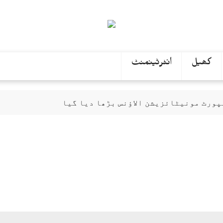
کھیل
انٹرٹینمنٹ
سپورٹ مونیٹائزیشن الاؤنس بڑھا دیا گیا
 پوسٹ مارٹم کروائینگے، والدہ میر رضا علی
 ’آج شاہزیب خانزادہ کیساتھ‘ میں کی گئی تھی
وزی
پیٹرول کی قیمت 225 روپے ہونے تک احتجاج جاری رہے گا، حافظ نعیم الرحمان
 کی حمایت کردی
جامعہ کراچی کی بس کی ٹکر سے موٹ