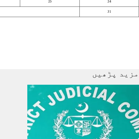
25
24
31
مزید پڑھیں