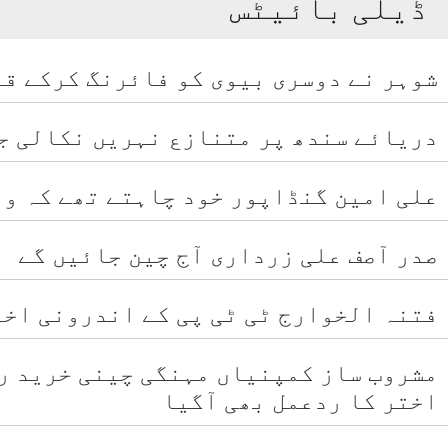
ڈیلی بائیٹس
شوہر نے دوسری بیوی کو فائرنگ کرکے قت
دریائے سندھ پر متنازع نہریں نکالی جا
علی امین گنڈاپور خود چاہتے تھے کہ وف
صدر آصف علی زرداری آج چین جائیں گے
فتنہ الخوارج ٹی ٹی پی کے اندرونی اخت
مشروب ساز کمپنیاں مہنگی چینی خرید ر
اختر کا ردعمل بھی آگیا