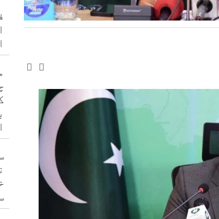
ف
ا
ا
م
چ
ک
ب
ا
س
ن
خ
س