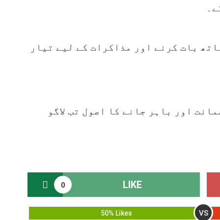
ے۔
اتھ بات کرنے اور مذاکرات کے لیے تیار
انت اور باہر جانے کا اصول تب لاگو
LIKE
0
VS
50% Likes