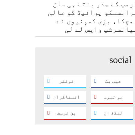
رمپ کے صدر بنتے ہی سان
رانسسکو پرائیڈ کو مالی
ھچکا، بڑی کمپنیوں نے
پانسرشپ واپس لے لی
social
فیس بک
ٹوئٹر
یو ٹیوب
انسٹاگرام
لنکڈ ان
پن ٹرسٹ