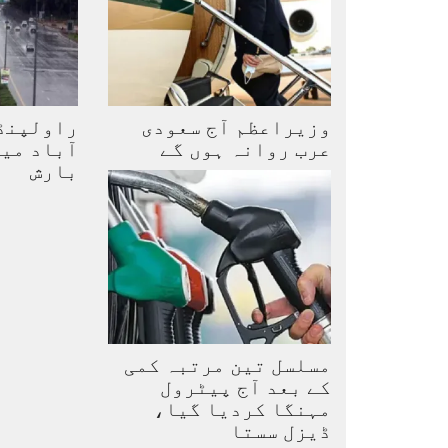
وزیراعظم آج سعودی
راولپنڈی
عرب روانہ ہوں گے
آباد میں
بارش
مسلسل تین مرتبہ کمی
کے بعد آج پیٹرول
مہنگا کردیا گیا،
ڈیزل سستا