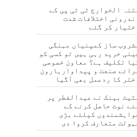
تنہ الخوارج ٹی ٹی پی کے
ندرونی اختلافات شدت
ختیار کر گئے
شروب ساز کمپنیاں مہنگی
ینی خرید رہی ہیں تو کسی کو
یا تکلیف ہے؟ معاون خصوصی
رائے صنعت و پیداوارہارون
ختر کا ردعمل بھی آگیا
ٹیٹ بینک نے عیدالفطر پر
ئے نوٹ حاصل کرنے کے
واہشمندوں کیلئے بڑی
ہولت متعارف کروا دی