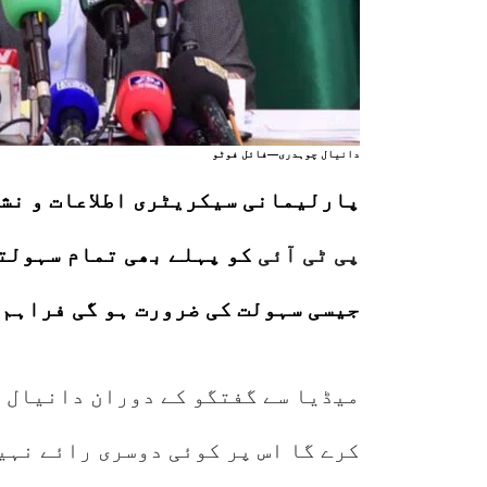
دانیال چوہدری—فائل فوٹو
پارلیمانی سیکریٹری اطلاعات و نش
پی ٹی آئی
کو پہلے بھی تمام سہولتی
جیسی سہولت کی ضرورت ہو گی فراہم 
میڈیا سے گفتگو کے دوران دانیال 
کرے گا اس پر کوئی دوسری رائے نہی