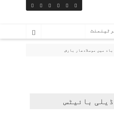
رٹینمنٹ
باد میں موسلادھار بارش
ڈیلی بائیٹس