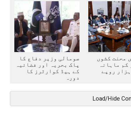
 محنت کشوں
صومالی وزیر دفاع کا
 کم ماہانہ
پاک بحریہ اور فضائیہ
جرت 43 ہزار روپے
کے ہیڈ کوارٹرز کا
دورہ
Load/Hide Co