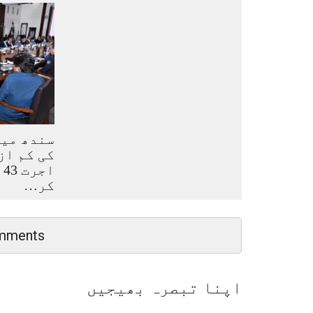
سندھ میں
کی کم از
ا
کر…
mments
اپنا تبصرہ بھیجیں