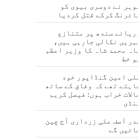
وہر نے دوسری بیوی کو
ائرنگ کرکے قتل کردیا
ریائے سندھ پر متنازع
ہریں نکالی جارہی ہیں،
اہ محمد شاہ کا وزیر اعظم
و خط
لی امین گنڈاپور خود
اہتے تھے کہ وفاق کے ساتھ
الات خراب ہوں: فیصل کریم
نڈی
در آصف علی زرداری آج چین
ائیں گے