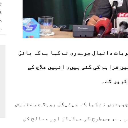
ٹ
ف
د
س
ریات دانیال چوہدری نے کہا ہے کہ
بانیٔ
ں فراہم کی گئی ہیں، انہیں علاج کی
کریں گے۔
چوہدری نے کہا کہ
میڈیکل بورڈ
جو سفارش
ں ہے، جس طرح کی میڈیکل اور معالج کی