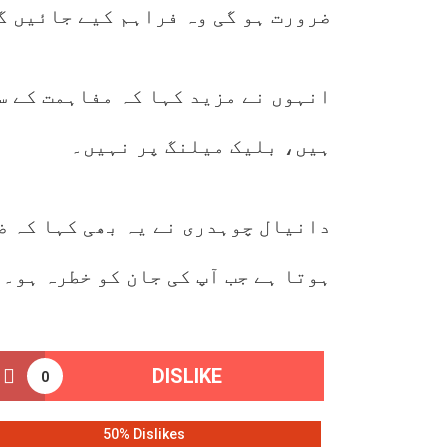
ضرورت ہو گی وہ فراہم کیے جائیں گ
انہوں نے مزید کہا کہ مفاہمت کے س
ہیں، بلیک میلنگ پر نہیں۔
دانیال چوہدری نے یہ بھی کہا کہ ضم
ہوتا ہے جب آپ کی جان کو خطرہ ہو۔
DISLIKE
0
50% Dislikes