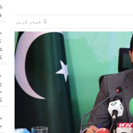
ش
ف
شیئر کریں
د
ن
ش
ک
ع
چ
ح
ک
ص
ج