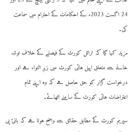
عدالت نے اپنے حکم میں کہا کہ 3 رکنی بینچ نے 23 اور
24 اگست 2023ء کے احکامات کے احترام میں سماعت
کی۔
مزید کہا گیا کہ ٹرائل کورٹ کے فیصلے کے خلاف توشہ
خانے سے متعلق اپیل ہائی کورٹ میں زیرِ التواء ہے اور
درخواست گزار کو حق حاصل ہے کہ وہ اپنے تمام
اعتراضات ہائی کورٹ کے سامنے اٹھائے۔
سپریم کورٹ کے مطابق حقائق سے واضح ہوتا ہے کہ بانئ پی