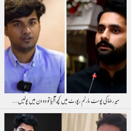
میر رضا کی پوسٹ مارٹم رپورٹ میں کچھ آگیا تو دو دن میں پولیس…