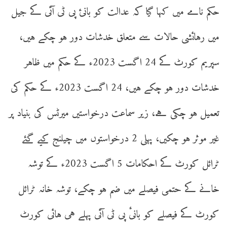
حکم نامے میں کہا گیا کہ عدالت کو بانئ پی ٹی آئی کے جیل
میں رہائشی حالات سے متعلق خدشات دور ہو چکے ہیں،
سپریم کورٹ کے 24 اگست 2023ء کے حکم میں ظاہر
خدشات دور ہو چکے ہیں، 24 اگست 2023ء کے حکم کی
تعمیل ہو چکی ہے، زیر سماعت درخواستیں میرٹس کی بنیاد پر
غیر موثر ہو چکیں، پہلی 2 درخواستوں میں چیلنج کیے گئے
ٹرائل کورٹ کے احکامات 5 اگست 2023ء کے توشہ
خانے کے حتمی فیصلے میں ضم ہو چکے، توشہ خانہ ٹرائل
کورٹ کے فیصلے کو بانیٔ پی ٹی آئی پہلے ہی ہائی کورٹ