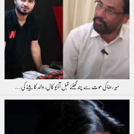
میر رضا کی موت سے چند گھنٹے قبل آڈیو کال، والد کا بیٹے کی…