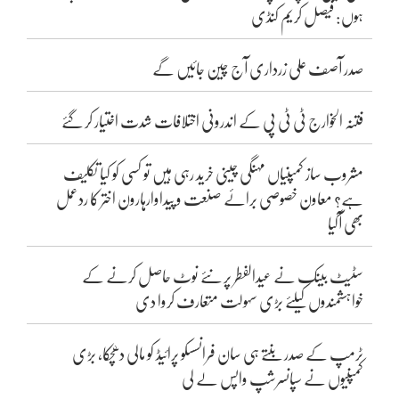
ہوں: فیصل کریم کنڈی
صدر آصف علی زرداری آج چین جائیں گے
فتنہ الخوارج ٹی ٹی پی کے اندرونی اختلافات شدت اختیار کر گئے
مشروب ساز کمپنیاں مہنگی چینی خرید رہی ہیں تو کسی کو کیا تکلیف
ہے؟ معاون خصوصی برائے صنعت و پیداوارہارون اختر کا ردعمل
بھی آگیا
سٹیٹ بینک نے عیدالفطر پر نئے نوٹ حاصل کرنے کے
خواہشمندوں کیلئے بڑی سہولت متعارف کروا دی
ٹرمپ کے صدر بنتے ہی سان فرانسسکو پرائیڈ کو مالی دھچکا، بڑی
کمپنیوں نے سپانسرشپ واپس لے لی