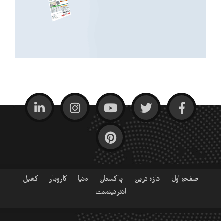
صفحہ اول
تازہ ترین
پاکستان
دنیا
کاروبار
کھیل
انٹرٹینمنٹ