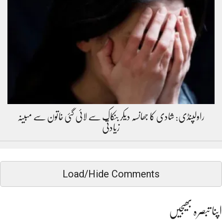
راولپنڈی: شادی کا جھانسہ دیکر بنکاک سے لائی گئی خاتون سے مبینہ
زیادتی
Load/Hide Comments
اپنا تبصرہ بھیجیں