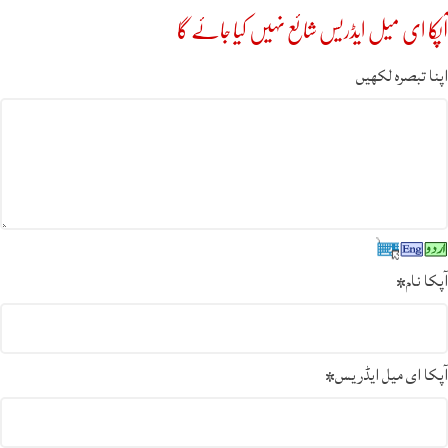
آپکا ای میل ایڈریس شائع نہیں کیا جائے گا
اپنا تبصرہ لکھیں
آپکا نام
*
آپکا ای میل ایڈریس
*