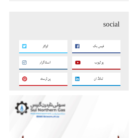
social
فیس بک
ٹوئٹر
یو ٹیوب
انسٹاگرام
لنکڈ ان
پن ٹرسٹ