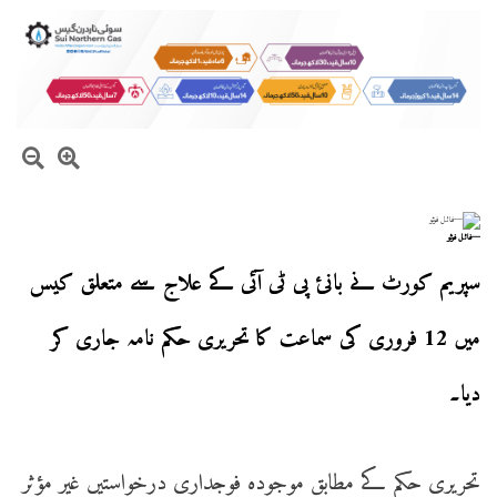
—فائل فوٹو
سپریم کورٹ نے بانئ پی ٹی آئی کے علاج سے متعلق کیس
میں 12 فروری کی سماعت کا تحریری حکم نامہ جاری کر
دیا۔
تحریری حکم کے مطابق موجودہ فوجداری درخواستیں غیر مؤثر