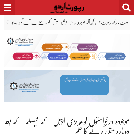
Ski
t
conten
 رضا کی موت سے چند گھنٹے قبل آڈیو کال، والد کا بیٹے کی آواز تسلیم کرنے سے انکار
راول
موجودہ درخواستوں کو مرکزی اپیل کے فیصلے کے بعد
دوبارہ مقرر کرنے کا حکم