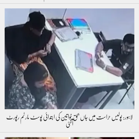
لاہور: پولیس حراست میں جاں بحق خواتین کی ابتدائی پوسٹ مارٹم رپورٹ
آگئی