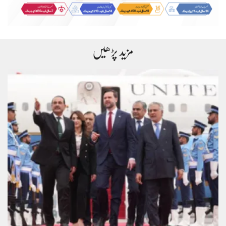
مزید پڑھیں