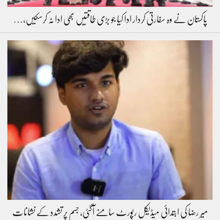
پاکستان نے وہ سفارتی کردار ادا کیا جو بڑی طاقتیں بھی ادا نہ کرسکیں،…
میر رضا کی ابتدائی میڈیکل رپورٹ سامنے آگئی، جسم پر تشدد کے نشانات