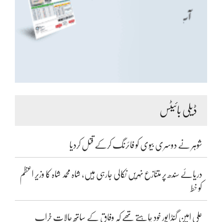
ڈیلی بائیٹس
شوہر نے دوسری بیوی کو فائرنگ کرکے قتل کردیا
دریائے سندھ پر متنازع نہریں نکالی جارہی ہیں، شاہ محمد شاہ کا وزیر اعظم
کو خط
علی امین گنڈاپور خود چاہتے تھے کہ وفاق کے ساتھ حالات خراب