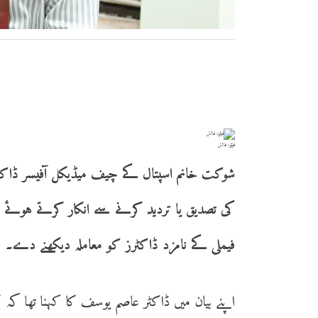
فوٹو: فائل
شوکت خانم اسپتال کے چیف میڈیکل آفیسر ڈاکٹر
کی تصدیق یا تردید کرنے سے انکار کرتے ہوئے 
فیملی کے نامزد ڈاکٹرز کو معاملہ دیکھنے دے۔
اپنے بیان میں ڈاکٹر عاصم یوسف کا کہنا تھا ک