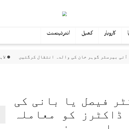
کاروبار
کھیل
انٹرٹینمنٹ
ٹر گوہر خان کی والدہ انتقال کرگئیں
لاہور ہائیکو
ٹر فیصل یا بانی کی
ڈاکٹرز کو معاملہ
 عاصم یوسف