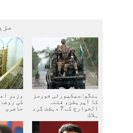
مزی
ہنگو: سیکیورٹی فورسز
وزیرِ اع
کا آپریشن، فتنہ
کی روضۂ
الخوارج کے 7 دہشت گرد
حاضری
ہلاک