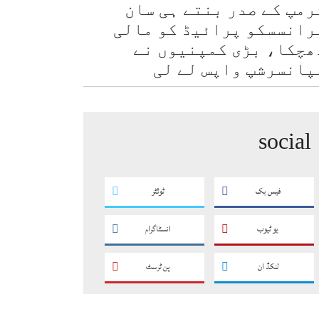
رمپ کے صدر بنتے ہی سان
رانسسکو پرائیڈ کو مالی
ھچکا، بڑی کمپنیوں نے
پانسرشپ واپس لے لی
social
فیس بک
ٹوئٹر
یو ٹیوب
انسٹاگرام
لنکڈ ان
پن ٹرسٹ