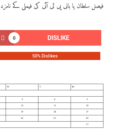
فیصل سلطان یا بانی پی ٹی آئی کی فیملی کے نامز
DISLIKE
0
50% Dislikes
W
T
M
5
4
3
12
11
10
19
18
17
26
25
24
31