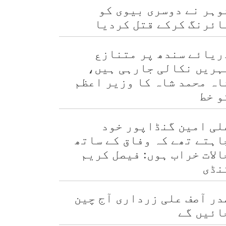
وہر نے دوسری بیوی کو
ائرنگ کرکے قتل کردیا
ریائے سندھ پر متنازع
ہریں نکالی جارہی ہیں،
اہ محمد شاہ کا وزیر اعظم
و خط
لی امین گنڈاپور خود
اہتے تھے کہ وفاق کے ساتھ
الات خراب ہوں: فیصل کریم
نڈی
در آصف علی زرداری آج چین
ائیں گے