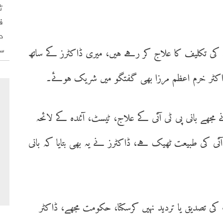
ٹ
ف
د
س
کھ کی تکلیف کا علاج کر رہے ہیں، میری ڈاکٹرز کے ساتھ
جھے بانی پی ٹی آئی کے علاج، ٹیسٹ، آئندہ کے لائحہ
 آئی کی طبیعت ٹھیک ہے، ڈاکٹرز نے یہ بھی بتایا کہ بانی
ی تصدیق یا تردید نہیں کرسکتا، حکومت مجھے، ڈاکٹر