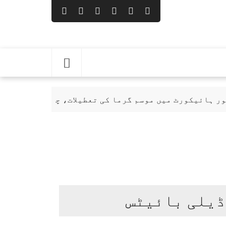
رٹ میں موسم گرما کی تعطیلات، چھٹے ہفتے کا ججز روسٹر 
ڈیلی بائیٹس