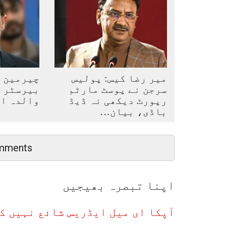
میر رضا کیس: پولیس
چیرمین پ
سرجن نے پوسٹ مارٹم
بیرسٹر گ
رپورٹ دیکھی نہ ڈیڈ
والدہ ا
باڈی، بیان…
mments
اپنا تبصرہ بھیجیں
آپکا ای میل ایڈریس شائع نہیں ک