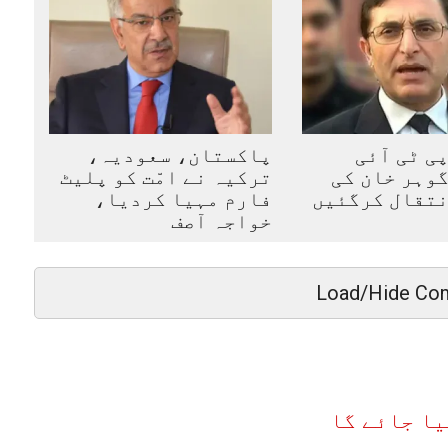
ی ٹی آئی
پاکستان، سعودیہ،
وہر خان کی
ترکیہ نے امّت کو پلیٹ
نتقال کرگئیں
فارم مہیا کردیا،
خواجہ آصف
Load/Hide Co
یا جائے گا