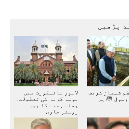
د پڑھیں
ظم شہباز شریف
لاہور ہائیکورٹ میں
 رسول ﷺ پر
موسم گرما کی تعطیلات،
چھٹے ہفتے کا ججز
روسٹر جاری