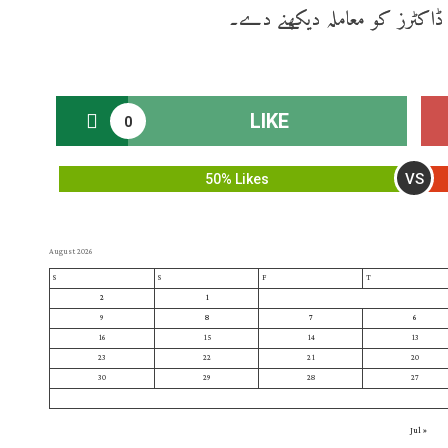
د ڈاکٹرز کو معاملہ دیکھنے دے۔
LIKE
0
VS
50% Likes
August 2026
S
S
F
T
2
1
9
8
7
6
16
15
14
13
23
22
21
20
30
29
28
27
« Jul