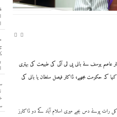
ف
ا
ا
م
چ
ک
ب
 عاصم یوسف نے بانی پی ٹی آئی کی طبیعت کی بہتری
ا
کہا کہ حکومت مجھے، ڈاکٹر فیصل سلطان یا بانی کی
س
ن
خ
س
ہ کل رات پونے دس بجے میری اسلام آباد کے دو ڈاکٹرز