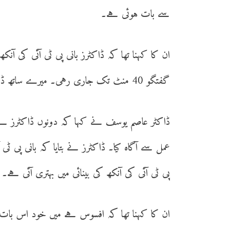
سے بات ہوئی ہے۔
ان کا کہنا تھا کہ ڈاکٹرز بانی پی ٹی آئی کی آن
گفتگو 40 منٹ تک جاری رہی۔ میرے ساتھ ڈاکٹر خرم اعظم مرزا بھی گفتگو میں شریک ہوئے۔
ڈاکٹر عاصم یوسف نے کہا کہ دونوں ڈاکٹرز نے م
عمل سے آگاہ کیا۔ ڈاکٹرز نے بتایا کہ بانی پی ٹی
پی ٹی آئی کی آنکھ کی بینائی میں بہتری آئی ہے۔
ان کا کہنا تھا کہ افسوس ہے میں خود اس بات ک