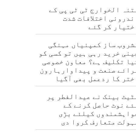
تنہ الخوارج ٹی ٹی پی کے
ندرونی اختلافات شدت
ختیار کر گئے
شروب ساز کمپنیاں مہنگی
ینی خرید رہی ہیں تو کسی کو
یا تکلیف ہے؟ معاون خصوصی
رائے صنعت و پیداوارہارون
ختر کا ردعمل بھی آگیا
ٹیٹ بینک نے عیدالفطر پر
ئے نوٹ حاصل کرنے کے
واہشمندوں کیلئے بڑی
ہولت متعارف کروا دی