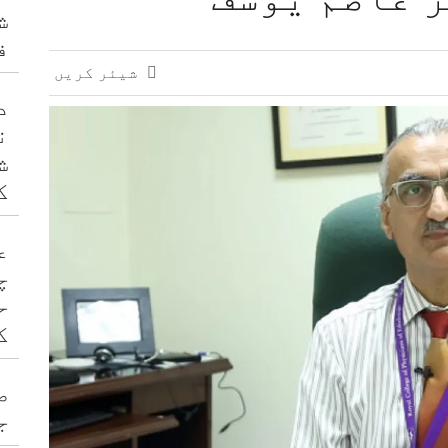
ش
ف
شیئر کریں
د
ن
ش
ک
ع
چ
ح
ک
ص
ج