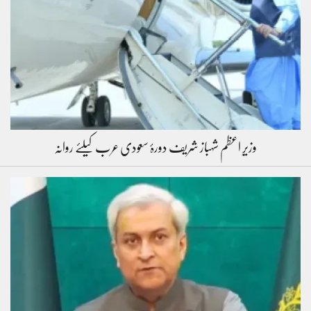
وزیرِ اعظم شہباز شریف دورۂ سعودی عرب کیلئے روانہ