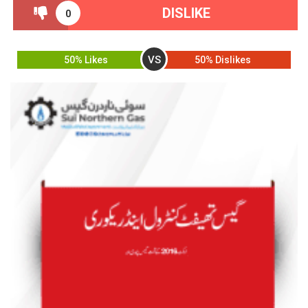
DISLIKE
0
VS
50% Likes
50% Dislikes