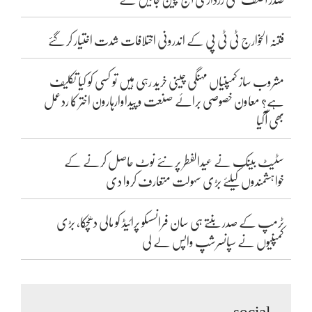
فتنہ الخوارج ٹی ٹی پی کے اندرونی اختلافات شدت اختیار کر گئے
مشروب ساز کمپنیاں مہنگی چینی خرید رہی ہیں تو کسی کو کیا تکلیف
ہے؟ معاون خصوصی برائے صنعت و پیداوارہارون اختر کا ردعمل
بھی آگیا
سٹیٹ بینک نے عیدالفطر پر نئے نوٹ حاصل کرنے کے
خواہشمندوں کیلئے بڑی سہولت متعارف کروا دی
ٹرمپ کے صدر بنتے ہی سان فرانسسکو پرائیڈ کو مالی دھچکا، بڑی
کمپنیوں نے سپانسرشپ واپس لے لی