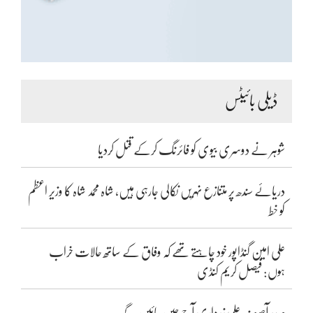
ڈیلی بائیٹس
شوہر نے دوسری بیوی کو فائرنگ کرکے قتل کردیا
دریائے سندھ پر متنازع نہریں نکالی جارہی ہیں، شاہ محمد شاہ کا وزیر اعظم
کو خط
علی امین گنڈاپور خود چاہتے تھے کہ وفاق کے ساتھ حالات خراب
ہوں: فیصل کریم کنڈی
صدر آصف علی زرداری آج چین جائیں گے