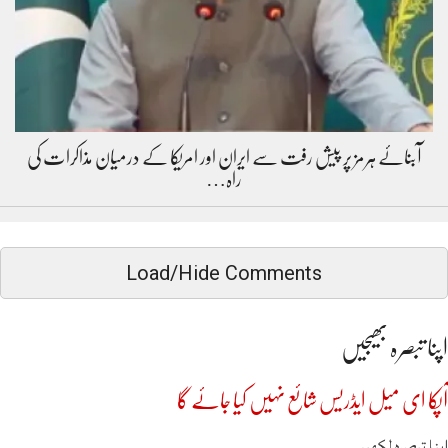
آبنائے ہرمز پر پیش رفت سے ایران اور امریکا کے درمیان مذاکرات کی
راہ…
Load/Hide Comments
اپنا تبصرہ بھیجیں
آپکا ای میل ایڈریس شائع نہیں کیا جائے گا
اپنا تبصرہ لکھیں