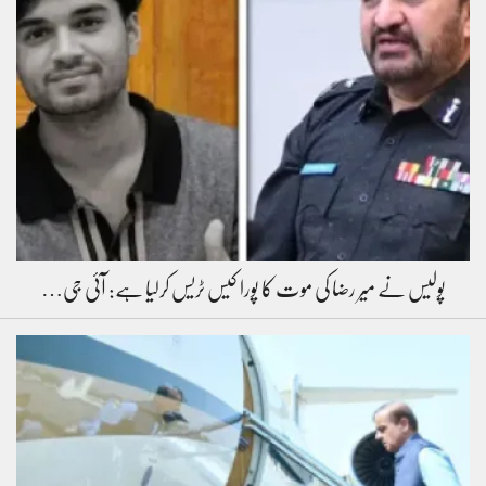
پولیس نے میر رضا کی موت کا پورا کیس ٹریس کرلیا ہے: آئی جی…