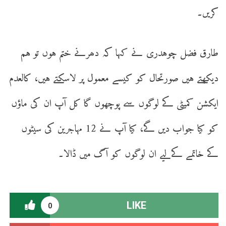
کریں۔
طارق فضل چوہدری نے کہا کہ دھرنے ختم ہوں تو ہم
دیکھتے ہیں صورتحال کو کیسے معمول پر لاسکتے ہیں، کالعدم
ایکشن کمیٹی کے لوگوں سے پوچھوں گا کل آپ ان کی ماؤں
کو کیا جواب دیں گے، کیا آپ نے 12 مہاجرین کی سیٹوں
کے خاتمے کےلیے ان لوگوں کو آگ میں ڈالا۔
LIKE
0