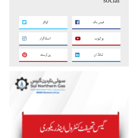
social
فیس بک
ٹوئٹر
یو ٹیوب
انسٹاگرام
لنکڈ ان
پن ٹرسٹ