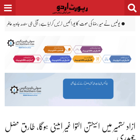
Ski
t
conten
وزیرِ اعظم شہباز شریف دورۂ سعودی عرب کیلئے روانہ
آبنائے ہرمز پر پیش رفت سے ایران او
آزاد کشمیر میں الیکشن التوا غیر آئینی ہوگا، طارق فضل
چوہدری