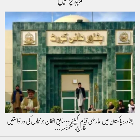
مزید پڑھیں
پشاور: پاکستان میں عارضی قیام کیلئے دو سابق افغان جرنیلوں کی درخواستیں
خارج، حکمنامہ…