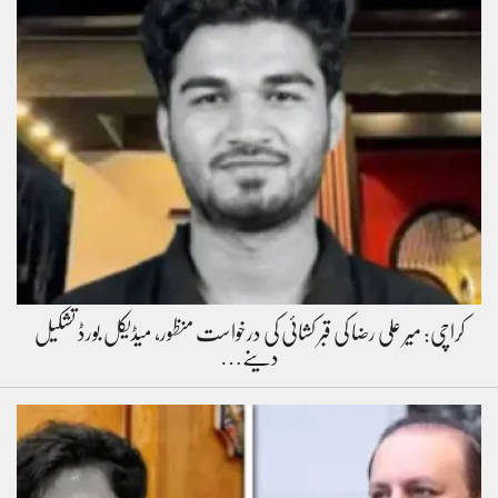
کراچی: میر علی رضا کی قبر کشائی کی درخواست منظور، میڈیکل بورڈ تشکیل
دینے…