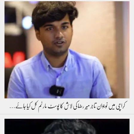
کراچی میں نوجوان تاجر میر رضا کی لاش کا پوسٹ مارٹم کل کیا جائے…