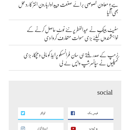
ہے؟ معاون خصوصی برائے صنعت و پیداوارہارون اختر کا ردعمل
بھی آگیا
سٹیٹ بینک نے عیدالفطر پر نئے نوٹ حاصل کرنے کے
خواہشمندوں کیلئے بڑی سہولت متعارف کروا دی
ٹرمپ کے صدر بنتے ہی سان فرانسسکو پرائیڈ کو مالی دھچکا، بڑی
کمپنیوں نے سپانسرشپ واپس لے لی
social
فیس بک
ٹوئٹر
یو ٹیوب
انسٹاگرام