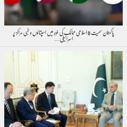
پاکستان سمیت 8 اسلامی ممالک کی غزہ میں اسپتالوں و طبی مراکز پر
اسرائیلی…