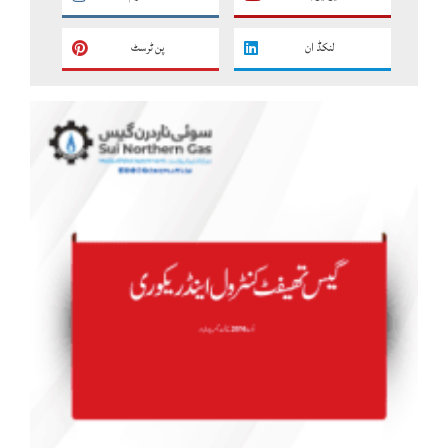
لنکڈ ان
پن ٹرسٹ