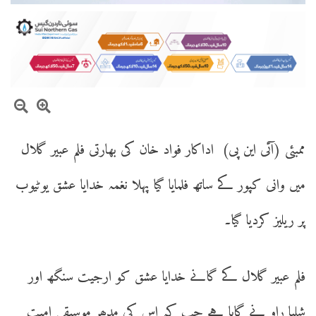
ممبئی (آئی این پی) اداکار فواد خان کی بھارتی فلم عبیر گلال
میں وانی کپور کے ساتھ فلمایا گیا پہلا نغمہ خدایا عشق یوٹیوب
پر ریلیز کردیا گیا۔
فلم عبیر گلال کے گانے خدایا عشق کو ارجیت سنگھ اور
شلپا راو نے گایا ہے جب کہ اس کی مدھر موسیقی امیت