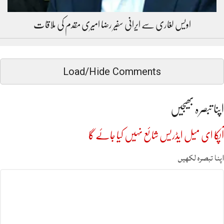
اویس لغاری سے ایرانی سفیر رضا امیری مقدم کی ملاقات
Load/Hide Comments
اپنا تبصرہ بھیجیں
آپکا ای میل ایڈریس شائع نہیں کیا جائے گا
اپنا تبصرہ لکھیں