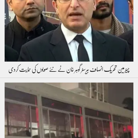
چیئرمین تحریک انصاف بیرسٹر گوہر خان نے نئے صوبوں کی حمایت کردی