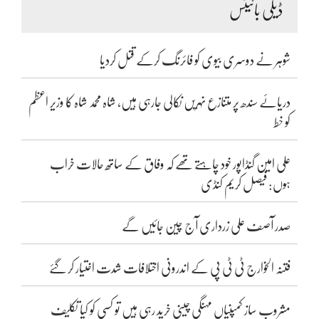
ڈیلی بائیٹس
شوہر نے دوسری بیوی کو فائرنگ کرکے قتل کردیا
دریائے سندھ پر متنازع نہریں نکالی جارہی ہیں، شاہ محمد شاہ کا وزیر اعظم
کو خط
علی امین گنڈاپور خود چاہتے تھے کہ وفاق کے ساتھ حالات خراب
ہوں: فیصل کریم کنڈی
صدر آصف علی زرداری آج چین جائیں گے
فتنہ الخوارج ٹی ٹی پی کے اندرونی اختلافات شدت اختیار کر گئے
مشروب ساز کمپنیاں مہنگی چینی خرید رہی ہیں تو کسی کو کیا تکلیف