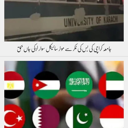
جامعہ کراچی کی بس کی ٹکر سے موٹر سائیکل سوار لڑکی جاں بحق