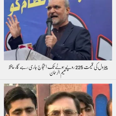
پیٹرول کی قیمت 225 روپے ہونے تک احتجاج جاری رہے گا، حافظ
نعیم الرحمان