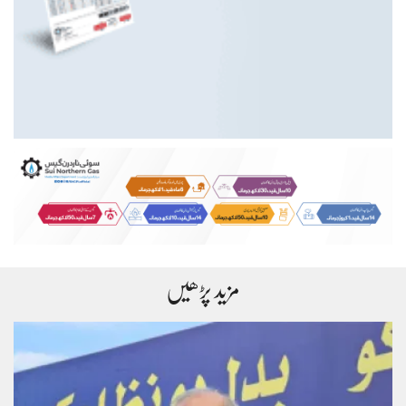
مزید پڑھیں