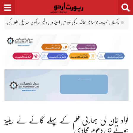
Ski
t
conten
وزیراعظم شہباز شریف سے چینی سفیر کی ملاقات، صدر شی جن پنگ کا خط پیش کر
فواد خان کی بھارتی فلم کے پہلے گانے نے ریلیز
ہوتے ہی دھوم مچادی