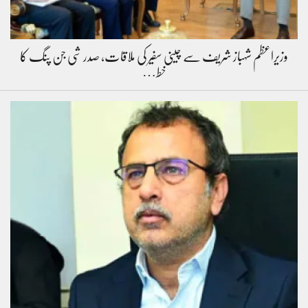
وزیراعظم شہباز شریف سے چینی سفیر کی ملاقات، صدر شی جن پنگ کا
خط…