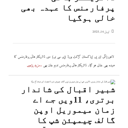
پرفارمنس کا عہدہ بھی
خالی ہوگیا
اپریل 16, 2025
لاہور(آئی این پی )پاکستان کرکٹ بورڈ (پی سی بی) میں ڈائریکٹر ہائی پرفارمنس کا
عہدہ بھی خالی ہو گیا۔ ڈائریکٹر ہائی پرفارمنس ندیم خان بھی
..مزید پڑھیں
شبیر اقبال کی شاندار
برتری، 11ویں جے اے
زمان میموریل اوپن
گالف چیمپئن شپ کا