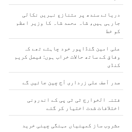
دریائے سندھ پر متنازع نہریں نکالی
جارہی ہیں، شاہ محمد شاہ کا وزیر اعظم
کو خط
علی امین گنڈاپور خود چاہتے تھے کہ
وفاق کے ساتھ حالات خراب ہوں: فیصل کریم
کنڈی
صدر آصف علی زرداری آج چین جائیں گے
فتنہ الخوارج ٹی ٹی پی کے اندرونی
اختلافات شدت اختیار کر گئے
مشروب ساز کمپنیاں مہنگی چینی خرید