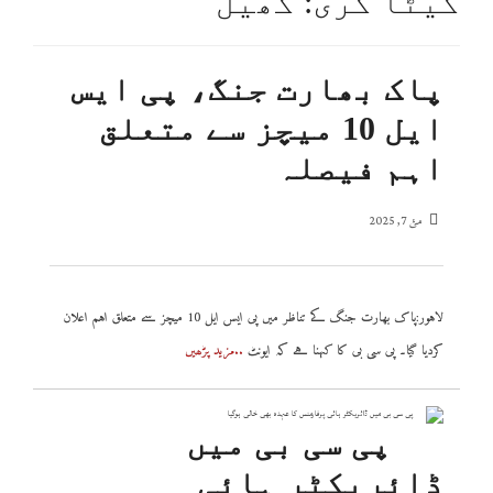
کیٹا گری: کھیل
پاک بھارت جنگ، پی ایس
ایل 10 میچز سے متعلق
اہم فیصلہ
مئ 7, 2025
لاہور:پاک بھارت جنگ کے تناظر میں پی ایس ایل 10 میچز سے متعلق اہم اعلان
کردیا گیا۔ پی سی بی کا کہنا ہے کہ ایونٹ
..مزید پڑھیں
پی سی بی میں
ڈائریکٹر ہائی