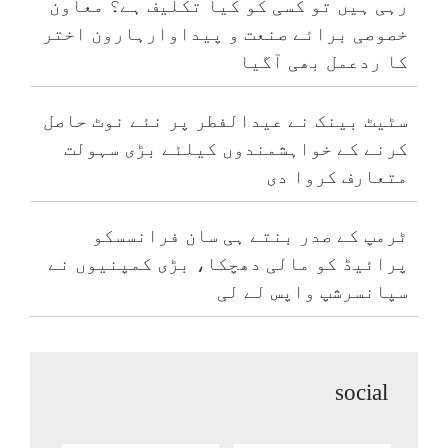
رہی ہیں تو کسی کو کیا تکلیف ہے؟ معاون
خصوصی برائے صنعت و پیداوارہارون اختر
کا ردعمل بھی آگیا
سٹیٹ بینک نے عیدالفطر پر نئے نوٹ حاصل
کرنے کے خواہشمندوں کیلئے بڑی سہولت
متعارف کروا دی
ٹرمپ کے صدر بنتے ہی سان فرانسسکو
پرائیڈ کو مالی دھچکا، بڑی کمپنیوں نے
سپانسرشپ واپس لے لی
social