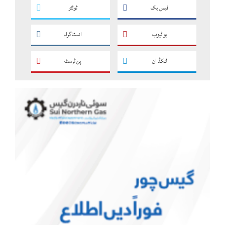
فیس بک
ٹوئٹر
یو ٹیوب
انسٹاگرام
لنکڈ ان
پن ٹرسٹ