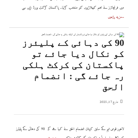
میں فرنچائزز نے اہم کھلاڑیوں کو منتخب کرلیا۔ پاکستان کرکٹ بورڈ (پی سی
..مزید پڑھیں
90 کی دہائی کے پلیئرز
کو نکال دیا جائے تو
پاکستان کی کرکٹ ہلکی
رہ جائے گی : انضمام
الحق
مارچ 17, 2025
لاہور:قومی ٹیم کے سابق کپتان انضمام الحق نے کہا ہے کہ 90 کی دہائی کے پلیئرز