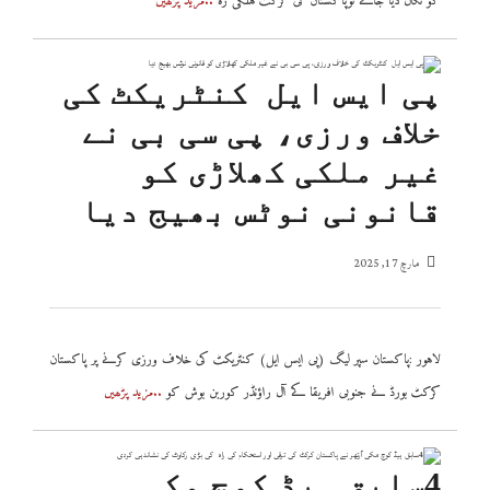
کو نکال دیا جائے توپاکستان کی کرکٹ ہلکی رہ
..مزید پڑھیں
پی ایس ایل کنٹریکٹ کی
خلاف ورزی، پی سی بی نے
غیر ملکی کھلاڑی کو
قانونی نوٹس بھیج دیا
مارچ 17, 2025
لاہور :پاکستان سپر لیگ (پی ایس ایل) کنٹریکٹ کی خلاف ورزی کرنے پر پاکستان
کرکٹ بورڈ نے جنوبی افریقا کے آل راؤنڈر کوربن بوش کو
..مزید پڑھیں
4سابق ہیڈ کوچ مکی