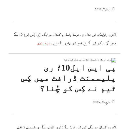
اپریل 7, 2025
لاہور، راولپنڈی اور ملتان میں ہونے والے پاکستان سپر لیگ (پی ایس ایل) 10 کے
میچز کی سیکیورٹی کے لیے فوج اور رینجرز کے دستے
..مزید پڑھیں
پی ایس ایل10؛ ری
پلیسمنٹ ڈرافٹ میں کِس
ٹیم نے کِس کو چُنا؟
مارچ 25, 2025
لاہور:پاکستان سپر لیگ (پی ایس ایل) کے 10ویں ایڈیشن کے ری پلیسمنٹ ڈرافٹ