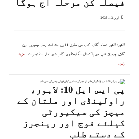
فیصلہ کن مرحلہ آج ہوگا
اپریل 12, 2025
لاہور: لاہور جمخانہ گالف کلب میں جاری 11ویں جے اے زمان میموریل اوپن
گالف چیمپئن شپ میں پاکستان کے لیجنڈری گالفر شبیر اقبال نے تیسرے
..مزید
پڑھیں
پی ایس ایل 10: لاہور،
راولپنڈی اور ملتان کے
میچز کی سیکیورٹی
کیلئے فوج اور رینجرز
کے دستے طلب