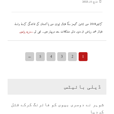
مارچ 11, 2025
کراچی2018 میں ایشین گیمز کے فٹبال ایونٹ میں پاکستان کی نمائندگی کرنے والے
فٹبالر محمد ریاض ان دنوں مالی مشکلات سے دوچار ہیں۔ نجی ٹی
..مزید پڑھیں
←
5
4
3
2
1
ڈیلی بائیٹس
شوہر نے دوسری بیوی کو فائرنگ کرکے قتل
کردیا