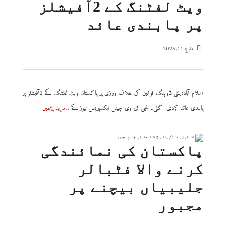
ویٹ لفٹنگ کے 2آفیشلز
پر پابندی عائد
مارچ 11, 2025
اسلام آباد:ینٹی ڈوپنگ قوانین کی خلاف ورزی پر پاکستان ویٹ لفٹنگ کے 2آفیشلز پر
پابندی عائد کردی گئی۔ نجی ٹی وی چینل ایکسپریس نیوز کے
..مزید پڑھیں
پاکستان کی نمائندگی
کرنے والا فٹبالر
جلیبیاں بیچنے پر
مجبور