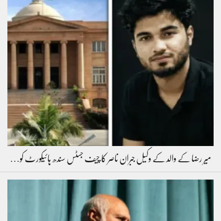
میر رضا کے والد کے وکیل جبران ناصر کا چیف جسٹس سندھ ہائیکورٹ کو…