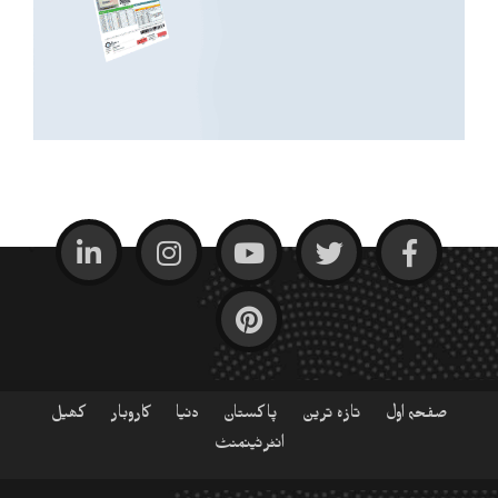
صفحہ اول
تازہ ترین
پاکستان
دنیا
کاروبار
کھیل
انٹرٹینمنٹ