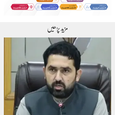
مزید پڑھیں