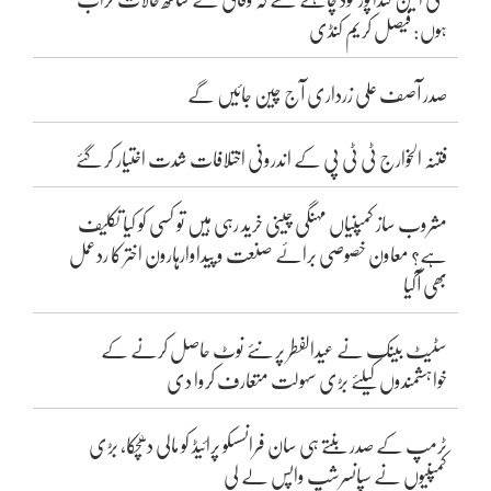
ہوں: فیصل کریم کنڈی
صدر آصف علی زرداری آج چین جائیں گے
فتنہ الخوارج ٹی ٹی پی کے اندرونی اختلافات شدت اختیار کر گئے
مشروب ساز کمپنیاں مہنگی چینی خرید رہی ہیں تو کسی کو کیا تکلیف
ہے؟ معاون خصوصی برائے صنعت و پیداوارہارون اختر کا ردعمل
بھی آگیا
سٹیٹ بینک نے عیدالفطر پر نئے نوٹ حاصل کرنے کے
خواہشمندوں کیلئے بڑی سہولت متعارف کروا دی
ٹرمپ کے صدر بنتے ہی سان فرانسسکو پرائیڈ کو مالی دھچکا، بڑی
کمپنیوں نے سپانسرشپ واپس لے لی