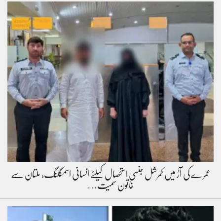
عمرے کی آڑ میں کمرشل جنسی استحصال کیلئے انسانی اسمگلنگ، ملتان سے
خاتون سمیت…