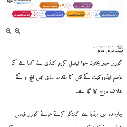
گورنر فیصل کریم کنڈی—فائل فوٹو
گورنر خیبر پختون خوا فیصل کریم کنڈی نے کہا ہے کہ
عاصم ایڈووکیٹ کے قتل کا مقدمہ سابق ایس ایچ او کے
خلاف درج کیا گیا ہے۔
چارسدہ میں میڈیا سے گفتگو کرتے ہوئے گورنر فیصل