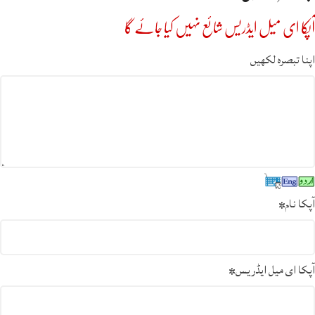
آپکا ای میل ایڈریس شائع نہیں کیا جائے گا
اپنا تبصرہ لکھیں
آپکا نام
*
آپکا ای میل ایڈریس
*