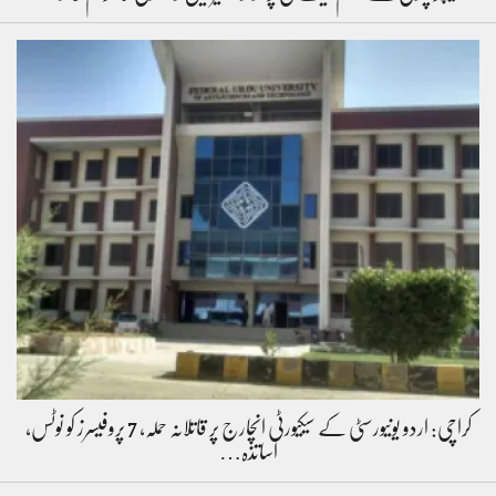
کراچی: اردو یونیورسٹی کے سیکیورٹی انچارج پر قاتلانہ حملہ، 7 پروفیسرز کو نوٹس،
اساتذہ…