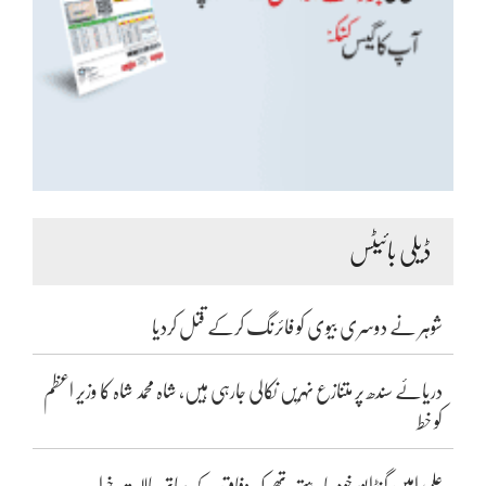
ڈیلی بائیٹس
شوہر نے دوسری بیوی کو فائرنگ کرکے قتل کردیا
دریائے سندھ پر متنازع نہریں نکالی جارہی ہیں، شاہ محمد شاہ کا وزیر اعظم
کو خط
علی امین گنڈاپور خود چاہتے تھے کہ وفاق کے ساتھ حالات خراب