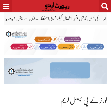
Ski
t
conten
میر رضا کے والد کے وکیل جبران ناصر کا چیف جسٹس سندھ ہائیکورٹ کو خط
پاک
گورنر کے پی فیصل کریم