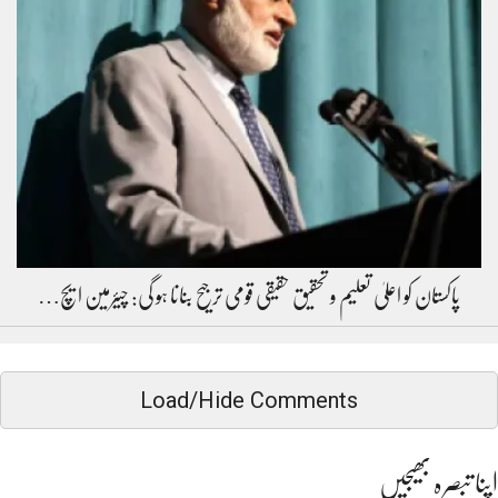
پاکستان کو اعلیٰ تعلیم و تحقیق حقیقی قومی ترجیح بنانا ہو گی: چیئرمین ایچ…
Load/Hide Comments
اپنا تبصرہ بھیجیں