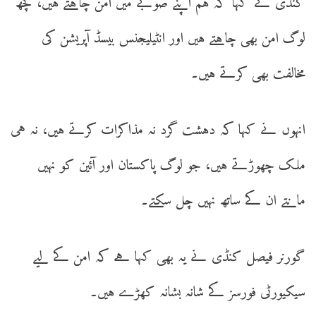
کنڈی نے کہا کہ ہم اپنے صوبے میں امن چاہتے ہیں، کچھ
لوگ امن بھی چاہتے ہیں اور انٹیلیجنس بیسڈ آپریشن کی
مخالفت بھی کرتے ہیں۔
انہوں نے کہا کہ دہشت گرد نہ مذاکرات کرتے ہیں، نہ ہی
ملک چھوڑتے ہیں، جو لوگ پاکستان اور آئین کو نہیں
مانتے ان کے ساتھ نہیں چل سکتے۔
گورنر فیصل کنڈی نے یہ بھی کہا ہے کہ امن کے لیے
سیکیورٹی فورسز کے شانہ بشانہ کھڑے ہیں۔