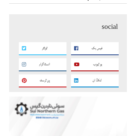
social
فیس بک
ٹوئٹر
یو ٹیوب
انسٹاگرام
لنکڈ ان
پن ٹرسٹ