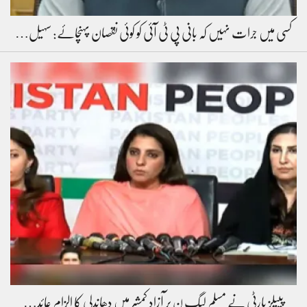
کسی میں جرات نہیں کہ بانی پی ٹی آئی کو کوئی نقصان پہنچائے: سہیل…
پیپلز پارٹی نے مسلم لیگ ن پر آزاد کمشیر میں دھاندلی کا الزام عائد…