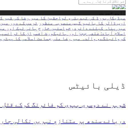
کرنا
چاہ
اہم خبریں
رہے
میڈیکل بورڈ کی تبدیلی، لواحقین کا میر رضا کی قبر ک
ہیں
ارب ڈالر کا بائیو گیس منصوبہ منظور
ٹرمپ کے دور میں 90 فیصد سفیر سیاسی حامیوں اور عطیہ دہندگان میں سے نام
یہاں
میں پناہ کیلئے دائردرخواستیں خارج
ہائی ٹیک اور می
لکھیں
اسلام آباد: ضلعی ججز اور ہائیکورٹ افسران کا ٹرانسپ
کروائینگے، والدہ میر رضا علی
جماعت اسلامی کا پیٹرول لیوی کیخلاف 7 اگست کو 510 مقامات پ
ڈیلی بائیٹس
شوہر نے دوسری بیوی کو فائرنگ کرکے قتل 
دریائے سندھ پر متنازع نہریں نکالی جارہ