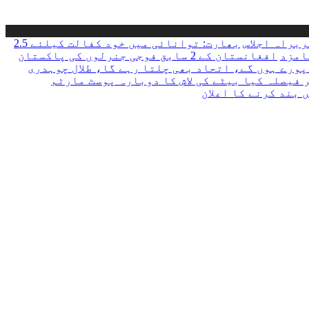
ربراہ اجلاس
بھارت: توانائی میں خود کفالت کیلئے 2.5
افغانستان کے 2 سابق فوجی جنرلوں کی پاکستان
 فیصلہ کیا بیٹے کی لاش کا دوبارہ پوسٹ مارٹم