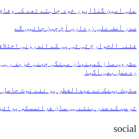
علی امین گنڈاپور خود چاہتے تھے کہ وفاق 
صدر آصف علی زرداری آج چین جائیں گے
فتنہ الخوارج ٹی ٹی پی کے اندرونی اختلاف
مشروب ساز کمپنیاں مہنگی چینی خرید رہی 
ردعمل بھی آگیا
سٹیٹ بینک نے عیدالفطر پر نئے نوٹ حاصل 
ٹرمپ کے صدر بنتے ہی سان فرانسسکو پرائی
social