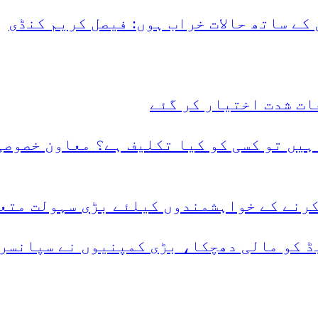
کے ساتھ حالات خراب ہوں: فیصل کریم کنڈی
ات شدت اختیار کر گئے
ہیں تو کسی کو کیا تکلیف ہے؟ معاون خصوصی
کرنے کے خواہشمندوں کیلئے بڑی سہولت متع
ڈ کو مالی دھچکا، بڑی کمپنیوں نے سپانسرش