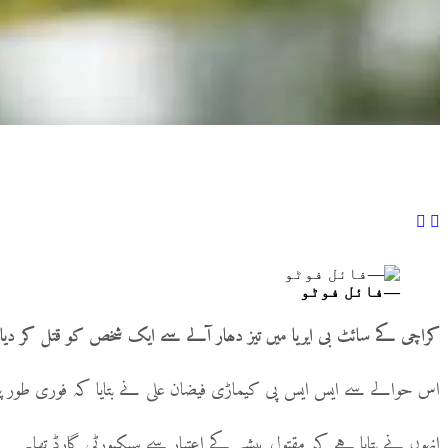
—فائل فوٹو
کراچی کے سائٹ بی ایریا میں تیز دھار آلے سے ایک شخص کو قتل کر دیا 
اس حوالے سے ایس ایس پی کیماڑی فیضان علی نے بتایا کہ فوری طور پر 
انہوں نے بتایا ہے کہ مقتول پیشے کے اعتبار سے سیکیورٹی گارڈ تھا۔