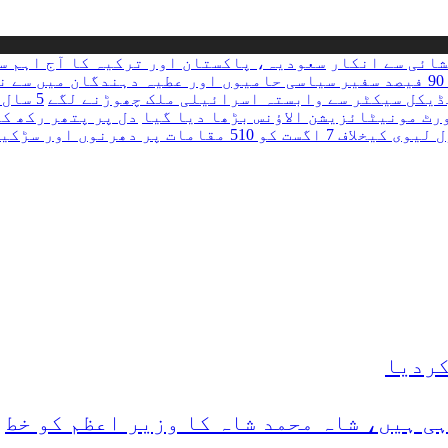
شائی سے انکار
سعودیہ، پاکستان اور ترکیہ کا آج اہم س
زد
ڈیکل سیکٹر سے وابستہ اسرائیلی ملک چھوڑنے لگے
5 سال پورے ہوں گے، اتحاد بھی چلتا رہے گا، طلال چوہدری
ورٹ مونیٹائزیشن الاؤنس بڑھا دیا گیا
دل پر پتھر رکھ کر
ر دھرنوں اور سڑکیں بند کرنے کا اعلان
کردیا
ی ہیں، شاہ محمد شاہ کا وزیر اعظم کو خط