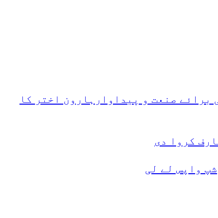
 برائے صنعت و پیداوارہارون اختر کا
ارف کروا دی
پ واپس لے لی