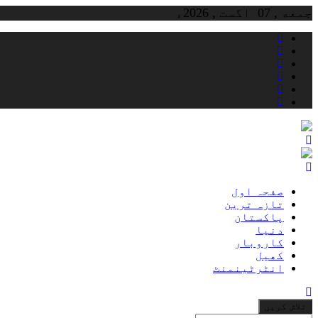
Skip
جمعه , 07 اگست , 2026ء
to
content
صفحہ اول
تازہ ترین
پاکستان
دنیا
کاروبار
کھیل
انٹرٹینمنٹ
جو
تلاش