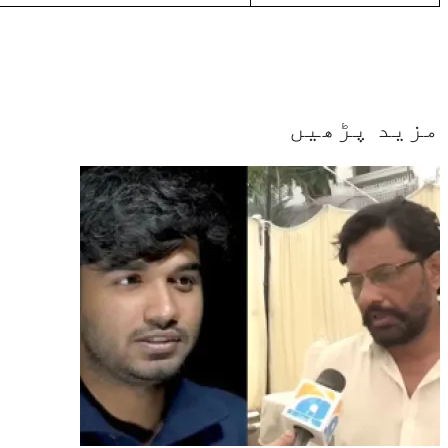
مزید پڑھیں