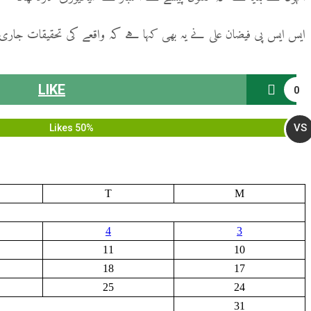
ایس ایس پی فیضان علی نے یہ بھی کہا ہے کہ واقعے کی تحقیقات جاری
LIKE
0
VS
50% Likes
T
M
4
3
11
10
18
17
25
24
31