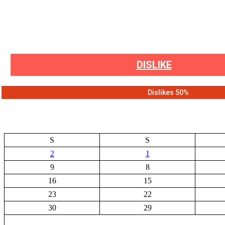
DISLIKE
50% Dislikes
S
S
2
1
9
8
16
15
23
22
30
29