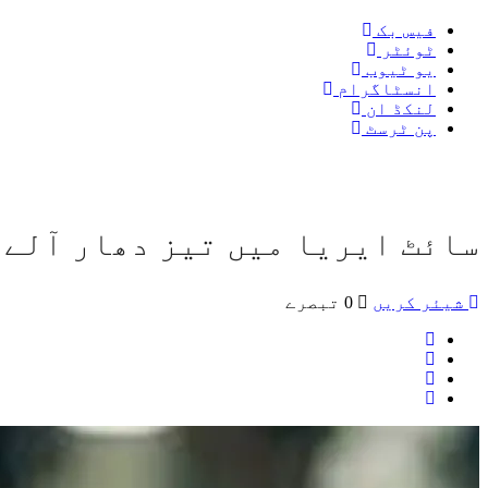
فیس بک
ٹوئٹر
یو ٹیوب
انسٹاگرام
لنکڈ ان
پن ٹرسٹ
سائٹ ایریا میں تیز دھار آلے سے 1 شخص کا
شیئر کریں
0 تبصرے