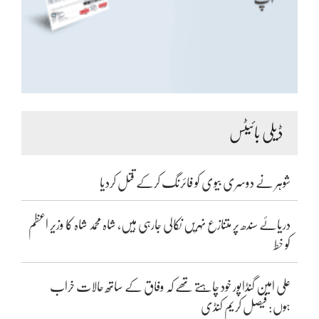
ڈیلی بائیٹس
شوہر نے دوسری بیوی کو فائرنگ کرکے قتل کردیا
دریائے سندھ پر متنازع نہریں نکالی جارہی ہیں، شاہ محمد شاہ کا وزیر اعظم
کو خط
علی امین گنڈاپور خود چاہتے تھے کہ وفاق کے ساتھ حالات خراب
ہوں: فیصل کریم کنڈی