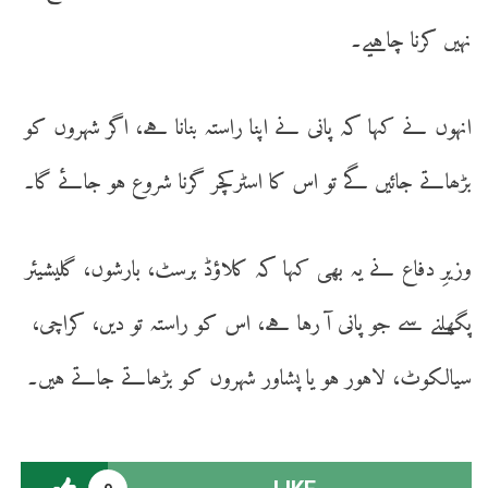
نہیں کرنا چاہیے۔
انہوں نے کہا کہ پانی نے اپنا راستہ بنانا ہے، اگر شہروں کو
بڑھاتے جائیں گے تو اس کا اسٹرکچر گرنا شروع ہو جائے گا۔
وزیرِ دفاع نے یہ بھی کہا کہ کلاؤڈ برسٹ، بارشوں، گلیشیئر
پگھلنے سے جو پانی آ رہا ہے، اس کو راستہ تو دیں، کراچی،
سیالکوٹ، لاہور ہو یا پشاور شہروں کو بڑھاتے جاتے ہیں۔