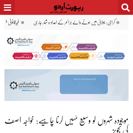
Ski
t
conten
ر پر مقیم افغان باشندوں کو وطن واپس بھجوایا جا رہا ہے: محکمۂ داخلہ پنجاب
محسن نقوی کا عل
موجودہ شہروں کو وسیع نہیں کرنا چاہیے: خواجہ آصف
کی تجویز