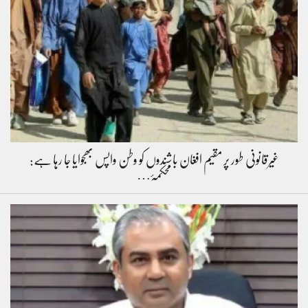
غیرقانونی طور پر مقیم افغان باشندوں کو وطن واپس بھجوایا جا رہا ہے:
محکمۂ…