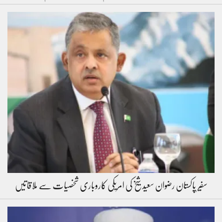
سفیر پاکستان رضوان سعید شیخ کی امریکی کاروباری شخصیات سے ملاقاتیں