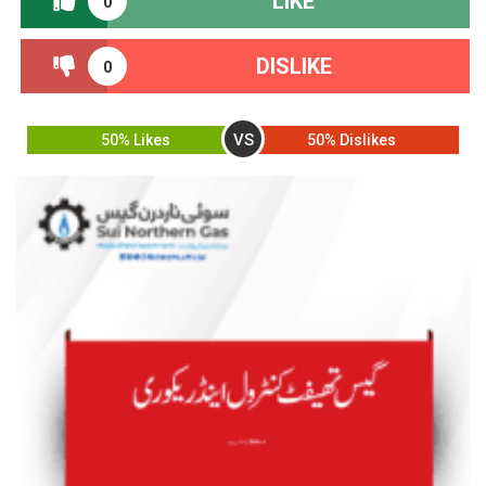
LIKE
0
DISLIKE
0
VS
50% Likes
50% Dislikes