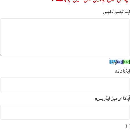
اپنا تبصرہ لکھیں
آپکا نام
*
آپکا ای میل ایڈریس
*