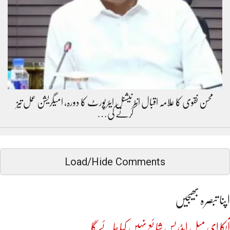
محسن نقوی کا علامہ اقبال انٹرنیشنل ایئرپورٹ کا دورہ، امیگریشن عمل تیز
کرنے کی…
Load/Hide Comments
اپنا تبصرہ بھیجیں
آپکا ای میل ایڈریس شائع نہیں کیا جائے گا