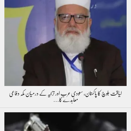
لیاقت بلوچ کا پاکستان، سعودی عرب اور ترکیہ کے درمیان مکہ دفاعی
معاہدے کا…