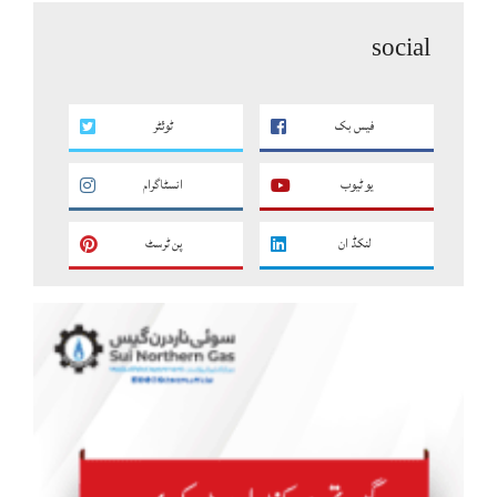
social
فیس بک
ٹوئٹر
یو ٹیوب
انسٹاگرام
لنکڈ ان
پن ٹرسٹ