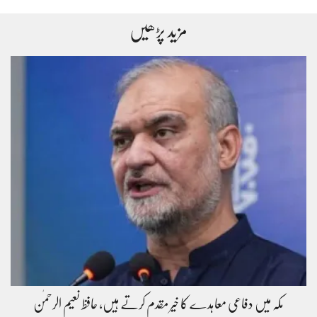
مزید پڑھیں
مکہ میں دفاعی معاہدے کا خیر مقدم کرتے ہیں، حافظ نعیم الرحمٰن