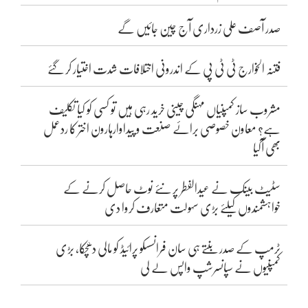
صدر آصف علی زرداری آج چین جائیں گے
فتنہ الخوارج ٹی ٹی پی کے اندرونی اختلافات شدت اختیار کر گئے
مشروب ساز کمپنیاں مہنگی چینی خرید رہی ہیں تو کسی کو کیا تکلیف
ہے؟ معاون خصوصی برائے صنعت و پیداوارہارون اختر کا ردعمل
بھی آگیا
سٹیٹ بینک نے عیدالفطر پر نئے نوٹ حاصل کرنے کے
خواہشمندوں کیلئے بڑی سہولت متعارف کروا دی
ٹرمپ کے صدر بنتے ہی سان فرانسسکو پرائیڈ کو مالی دھچکا، بڑی
کمپنیوں نے سپانسرشپ واپس لے لی