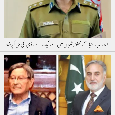
لاہور اب دنیا کے محفوظ شہروں میں سے ایک ہے، ڈی آئی جی آپریشنز