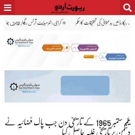
Ski
t
conten
سندھ کے سرکاری
یکم ستمبر 1965 کے تاریخی دن جب پاک فضائیہ نے
دشمن پر تاریخی غلبہ حاصل کیا