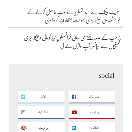
سٹیٹ بینک نے عیدالفطر پر نئے نوٹ حاصل کرنے کے
خواہشمندوں کیلئے بڑی سہولت متعارف کروا دی
ٹرمپ کے صدر بنتے ہی سان فرانسسکو پرائیڈ کو مالی دھچکا، بڑی
کمپنیوں نے سپانسرشپ واپس لے لی
social
فیس بک
ٹوئٹر
یو ٹیوب
انسٹاگرام
لنکڈ ان
پن ٹرسٹ