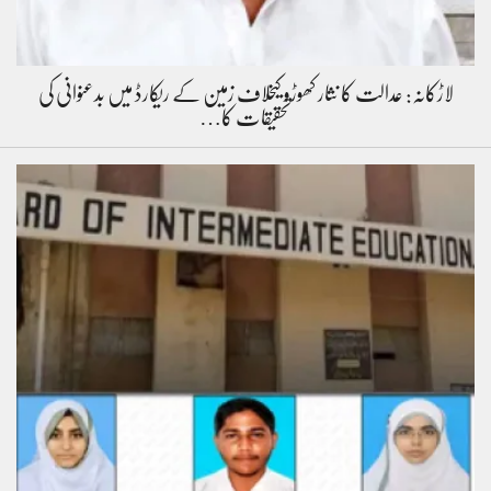
لاڑکانہ: عدالت کا نثار کھوڑو کیخلاف زمین کے ریکارڈ میں بدعنوانی کی
تحقیقات کا…