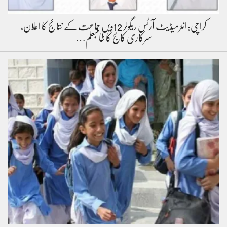
کراچی: انٹرمیڈیٹ آرٹس ریگولر 12ویں جماعت کے نتائج کا اعلان،
سرکاری کالج کا طالبعلم…