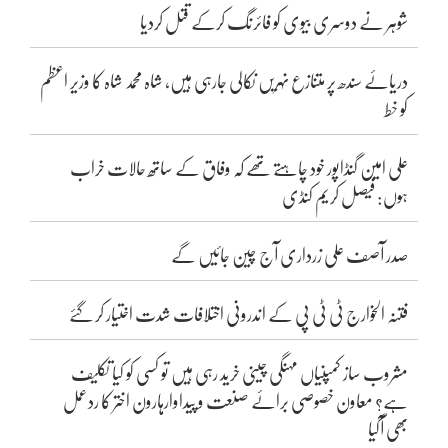
شوہر نے دوسری بیوی کو فائرنگ کرکے قتل کردیا
دریائے سندھ پر متنازع نہریں نکالی جارہی ہیں، شاہ محمد شاہ کا وزیر اعظم
کو خط
علی امین گنڈاپور خود چاہتے تھے کہ وفاق کے ساتھ حالات خراب
ہوں: فیصل کریم کنڈی
صدر آصف علی زرداری آج چین جائیں گے
فتنہ الخوارج ٹی ٹی پی کے اندرونی اختلافات شدت اختیار کر گئے
مشروب ساز کمپنیاں مہنگی چینی خرید رہی ہیں تو کسی کو کیا تکلیف
ہے؟ معاون خصوصی برائے صنعت و پیداوارہارون اختر کا ردعمل
بھی آگیا