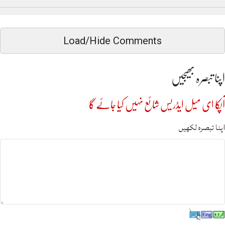
Load/Hide Comments
اپنا تبصرہ بھیجیں
آپکا ای میل ایڈریس شائع نہیں کیا جائے گا
اپنا تبصرہ لکھیں