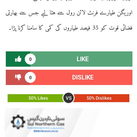
اوریگن طیارے فرنٹ لائن رول سے ہٹا لیے جس سے بھارتی
فضائی قوت کو 35 فیصد طیاروں کی کمی کا سامنا کرنا پڑا۔
LIKE
0
DISLIKE
0
VS
50% Likes
50% Dislikes