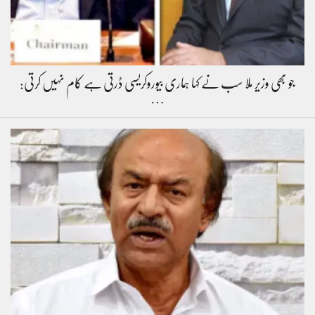
جو بھی وزیر ملا سب نے کہا ہماری بیوروکریسی ڈرتی ہے کام نہیں کرتی:
…