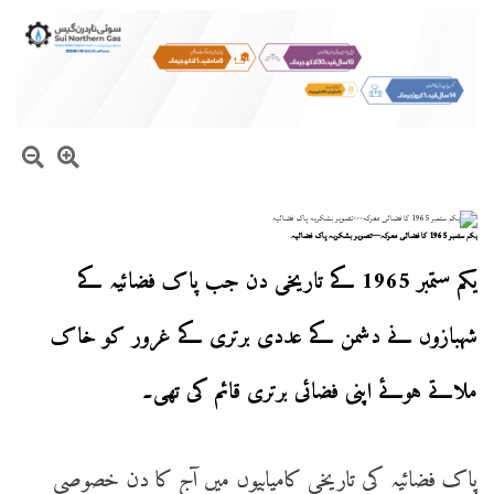
یکم ستمبر 1965 کا فضائی معرکہ—تصویر بشکریہ پاک فضائیہ
یکم ستمبر 1965 کے تاریخی دن جب پاک فضائیہ کے
شہبازوں نے دشمن کے عددی برتری کے غرور کو خاک
ملاتے ہوئے اپنی فضائی برتری قائم کی تھی۔
پاک فضائیہ کی تاریخی کامیابیوں میں آج کا دن خصوصی