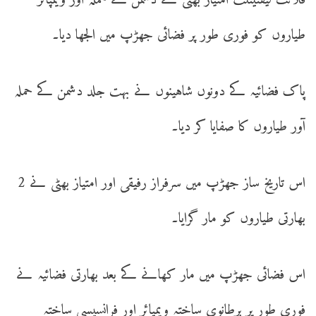
فلائٹ لیفٹیننٹ امتیاز بھٹی نے دشمن کے حملہ آور ویمپائر
طیاروں کو فوری طور پر فضائی جھڑپ میں الجھا دیا۔
پاک فضائیہ کے دونوں شاہینوں نے بہت جلد دشمن کے حملہ
آور طیاروں کا صفایا کر دیا۔
اس تاریخ ساز جھڑپ میں سرفراز رفیقی اور امتیاز بھٹی نے 2
بھارتی طیاروں کو مار گرایا۔
اس فضائی جھڑپ میں مار کھانے کے بعد بھارتی فضائیہ نے
فوری طور پر برطانوی ساختہ ویمپائر اور فرانسیسی ساختہ