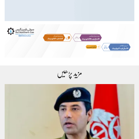
مزید پڑھیں