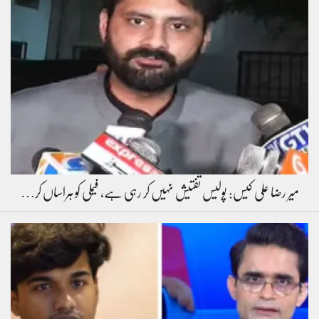
میر رضا علی کیس: پولیس تفتیش نہیں کر رہی ہے، فیملی کو ہراساں کر…