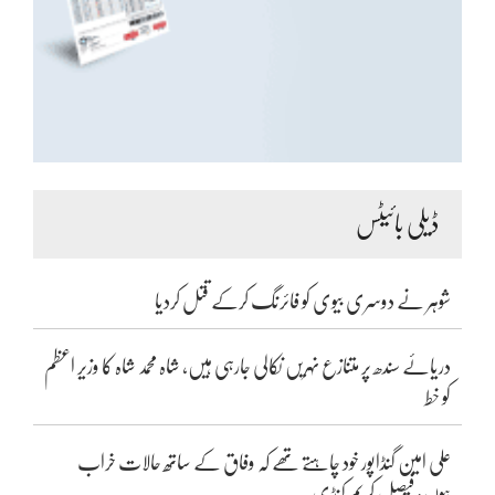
ڈیلی بائیٹس
شوہر نے دوسری بیوی کو فائرنگ کرکے قتل کردیا
دریائے سندھ پر متنازع نہریں نکالی جارہی ہیں، شاہ محمد شاہ کا وزیر اعظم
کو خط
علی امین گنڈاپور خود چاہتے تھے کہ وفاق کے ساتھ حالات خراب
ہوں: فیصل کریم کنڈی