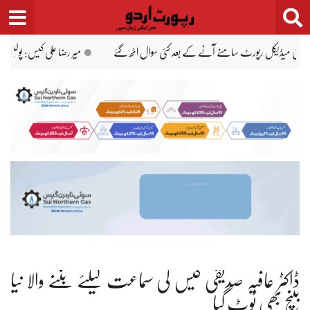
Ski
t
conten
 رہی ہے، فیملی کو ہراساں کر رہی ہے، جبران ناصر
میر رضا کی پہلی پوسٹ مارٹم رپورٹ پر 
ڈاکٹر عافیہ صدیقی کیس کی سماعت کیلئے بننے والا نیا
بینچ بھی ٹوٹ گیا