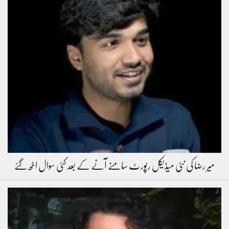
میر رضا کی نئی میڈیکل رپورٹ سامنے آنے کے بعد کئی سوال اٹھ گئے