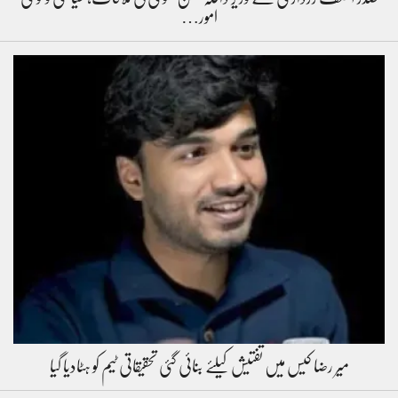
امور…
میر رضا کیس میں تفتیش کیلئے بنائی گئی تحقیقاتی ٹیم کو ہٹادیا گیا