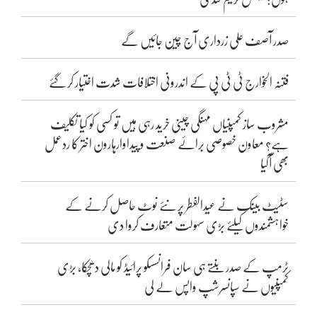
صدر آصف علی زرداری آج چین جائیں گے
فتنہ الخوارج ٹی ٹی پی کے اندرونی اختلافات شدت اختیار کر گئے
مشروب ساز کمپنیاں مہنگی چینی خرید رہی ہیں تو کسی کو کیا تکلیف
ہے؟ معاون خصوصی برائے صنعت و پیداوارہارون اختر کا ردعمل
بھی آگیا
سٹیٹ بینک نے عیدالفطر پر نئے نوٹ حاصل کرنے کے
خواہشمندوں کیلئے بڑی سہولت متعارف کروا دی
ٹرمپ کے صدر بنتے ہی سان فرانسسکو پرائیڈ کو مالی دھچکا، بڑی
کمپنیوں نے سپانسرشپ واپس لے لی