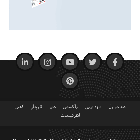
صفحہ اول
تازہ ترین
پاکستان
دنیا
کاروبار
کھیل
انٹرٹینمنٹ