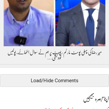
میر رضا کی پہلی پوسٹ مارٹم رپورٹ پر ہم نے سوال اٹھائے، پولیس
خودکشی…
Load/Hide Comments
اپنا تبصرہ بھیجیں