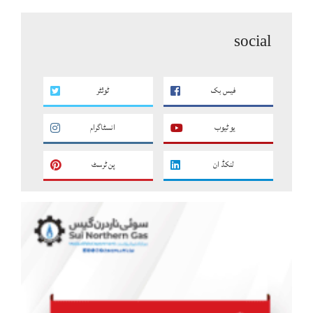
social
فیس بک
ٹوئٹر
یو ٹیوب
انسٹاگرام
لنکڈ ان
پن ٹرسٹ