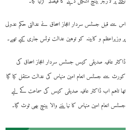
نکتے پر لارجر بینچ تشکیل دینے کا فیصلہ کرلیا گیا۔
اس سے قبل جسٹس سردار اعجاز اسحاق نے عدالتی حکم عدولی
پر وزیراعظم و کابینہ کو توہین عدالت نوٹس جاری کیے تھے۔
ڈاکٹر عافیہ صدیقی کیس جسٹس سردار اعجاز اسحاق کی
کورٹ سے جسٹس انعام امین منہاس کی عدالت منتقل کیا گیا
تھا تاہم اب ڈاکٹر عافیہ صدیقی کیس کی سماعت کے لیے
جسٹس انعام امین منہاس کا نیا بننے والا بینچ بھی ٹوٹ گیا۔