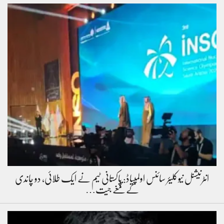
انٹرنیشنل نیوکلیئر سائنس اولمپیاڈ: پاکستانی ٹیم نے ایک طلائی، دو چاندی
کے تمغے جیت…