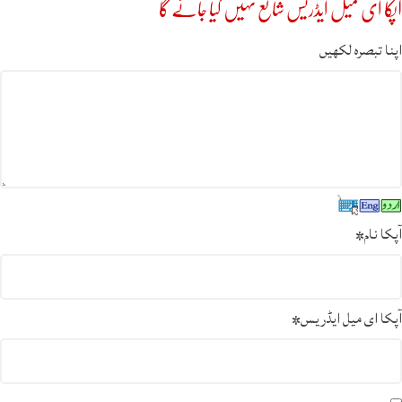
آپکا ای میل ایڈریس شائع نہیں کیا جائے گا
اپنا تبصرہ لکھیں
آپکا نام
*
آپکا ای میل ایڈریس
*