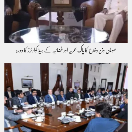
صومالی وزیر دفاع کا پاک بحریہ اور فضائیہ کے ہیڈ کوارٹرز کا دورہ