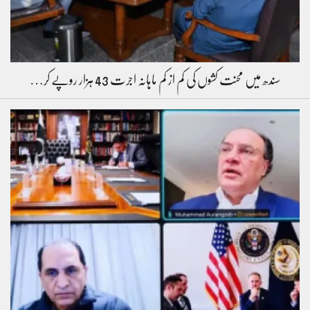
سندھ میں محنت کشوں کی کم از کم ماہانہ اجرت 43 ہزار روپے کر…