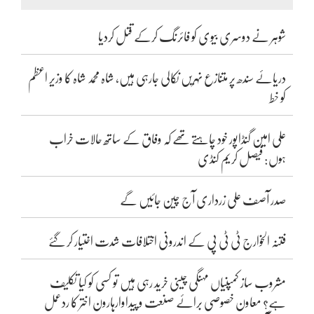
شوہر نے دوسری بیوی کو فائرنگ کرکے قتل کردیا
دریائے سندھ پر متنازع نہریں نکالی جارہی ہیں، شاہ محمد شاہ کا وزیر اعظم
کو خط
علی امین گنڈاپور خود چاہتے تھے کہ وفاق کے ساتھ حالات خراب
ہوں: فیصل کریم کنڈی
صدر آصف علی زرداری آج چین جائیں گے
فتنہ الخوارج ٹی ٹی پی کے اندرونی اختلافات شدت اختیار کر گئے
مشروب ساز کمپنیاں مہنگی چینی خرید رہی ہیں تو کسی کو کیا تکلیف
ہے؟ معاون خصوصی برائے صنعت و پیداوارہارون اختر کا ردعمل