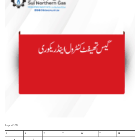
August 2026
S
S
F
T
W
T
M
2
1