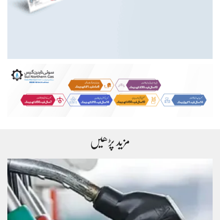
مزید پڑھیں