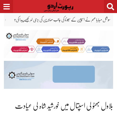
Ski
t
conten
اراتی ریاست راس الخیمہ میں کیسینو کا افتتاح اگلے سال ستمبر میں ہوگا
بچوں کے جنسی است
بلاول بھٹو کی اسپتال میں خورشید شاہ کی عیادت