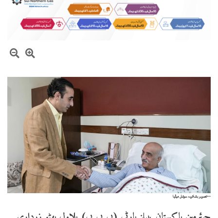
—تصویر بشکریہ سوشل میڈیا
چیئرمین پاکستان پیپلز پارٹی (پی پی پی) بلاول بھٹو زرداری