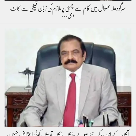
سرگودھا: بھلوال میں کام سے چھٹی پر ملازم کی زبان قینچی سے کاٹ
دی…
آئین کے اندر رہ کر نئے صوبے بنائیں جائیں تو ہمیں کوئی اعتراض نہیں،