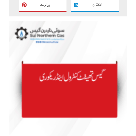
لنکڈ ان
پن ٹرسٹ