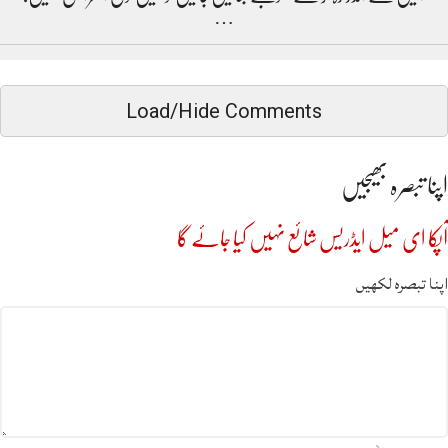
…
Load/Hide Comments
اپنا تبصرہ بھیجیں
آپکا ای میل ایڈریس شائع نہیں کیا جائے گا
اپنا تبصرہ لکھیں