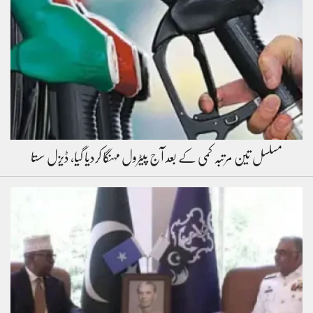
مسلسل تین مرتبہ کمی کے بعد آج پیٹرول مہنگا کردیا گیا، ڈیزل سستا