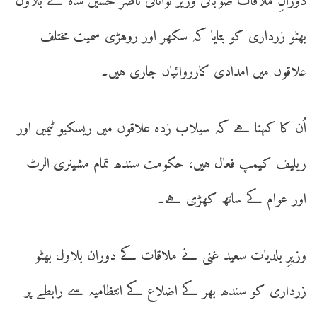
دورانِ ملاقات صوبائی وزیر توانائی ناصر حسین شاہ نے بلاول
بھٹو زرداری کو بتایا کہ سکھر اور روہڑی سمیت مختلف
علاقوں میں امدادی کارروائیاں جاری ہیں۔
اُن کا کہنا ہے کہ سیلاب زدہ علاقوں میں ریسکیو ٹیمیں اور
ریلیف کیمپ فعال ہیں، حکومت سندھ تمام مشینری الرٹ
اور عوام کے ساتھ کھڑی ہے۔
وزیرِ بلدیات سعید غنی نے ملاقات کے دوران بلاول بھٹو
زرداری کو سندھ بھر کے اضلاع کے انتظامیہ سے رابطے پر