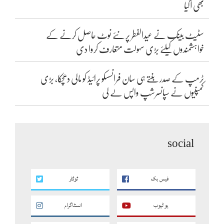
بھی آگیا
سٹیٹ بینک نے عیدالفطر پر نئے نوٹ حاصل کرنے کے
خواہشمندوں کیلئے بڑی سہولت متعارف کروا دی
ٹرمپ کے صدر بنتے ہی سان فرانسسکو پرائیڈ کو مالی دھچکا، بڑی
کمپنیوں نے سپانسرشپ واپس لے لی
social
فیس بک
ٹوئٹر
یو ٹیوب
انسٹاگرام