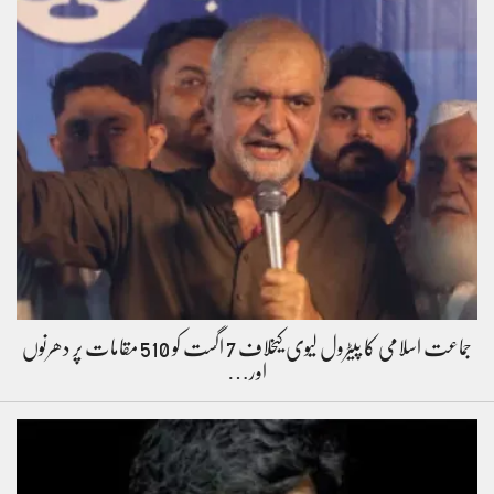
جماعت اسلامی کا پیٹرول لیوی کیخلاف 7 اگست کو 510 مقامات پر دھرنوں
اور…