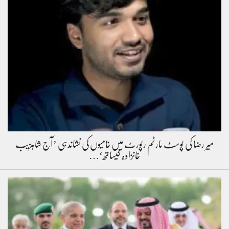
میر رضا کی پوسٹ مارٹم رپورٹ میں خامیوں کی نشاندہی ’آج شاہزیب
خانزادہ کیساتھ‘…