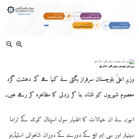
وزیرِ اعلیٰ بلوچستان سرفراز بگٹی—فائل فوٹو
وزیرِ اعلیٰ بلوچستان سرفراز بگٹی نے کہا ہے کہ دہشت گرد
معصوم شہریوں کو نشانہ بنا کر بزدلی کا مظاہرہ کر رہے ہیں۔
انہوں نے ان خیالات کا اظہار سول اسپتال کوئٹہ کے ٹراما
سینیٹر اور سی ایم ایچ کے دورے کے دوران شاہوانی اسٹیڈیم