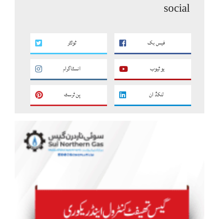
social
فیس بک
ٹوئٹر
یو ٹیوب
انسٹاگرام
لنکڈ ان
پن ٹرسٹ