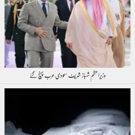
وزیراعظم شہباز شریف سعودی عرب پہنچ گئے