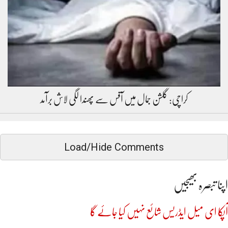
کراچی: گلشن جمال میں آفس سے پھندا لگی لاش برآمد
Load/Hide Comments
اپنا تبصرہ بھیجیں
آپکا ای میل ایڈریس شائع نہیں کیا جائے گا