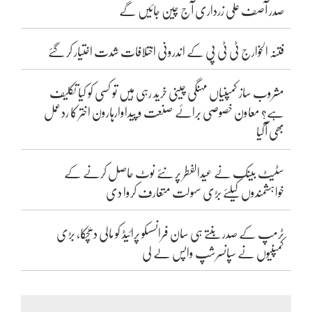
صدر آصف علی زرداری آج چین جائیں گے
فتنہ الخوارج ٹی ٹی پی کے اندرونی اختلافات شدت اختیار کر گئے
مشروب ساز کمپنیاں مہنگی چینی خرید رہی ہیں تو کسی کو کیا تکلیف
ہے؟ معاون خصوصی برائے صنعت و پیداوارہارون اختر کا ردعمل
بھی آگیا
سٹیٹ بینک نے عیدالفطر پر نئے نوٹ حاصل کرنے کے
خواہشمندوں کیلئے بڑی سہولت متعارف کروا دی
ٹرمپ کے صدر بنتے ہی سان فرانسسکو پرائیڈ کو مالی دھچکا، بڑی
کمپنیوں نے سپانسرشپ واپس لے لی