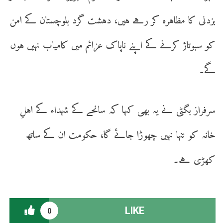
بزدلی کا مظاہرہ کر رہے ہیں، دہشت گرد بلوچستان کے امن
کو سبوتاژ کرنے کے اپنے ناپاک عزائم میں کامیاب نہیں ہوں
گے۔
سرفراز بگٹی نے یہ بھی کہا کہ سانحے کے شہداء کے اہلِ
خانہ کو تنہا نہیں چھوڑا جائے گا، حکومت ان کے ساتھ
کھڑی ہے۔
LIKE
0