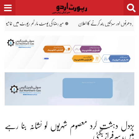
Ski
t
conten
 نشاندہی ’آج شاہزیب خانزادہ کیساتھ‘ میں کی گئی تھی
وزیراعظم شہباز شریف سعودی ع
بزدل دہشت گرد معصوم شہریوں کو نشانہ بنا رہے
ہیں، سرفراز بگٹی