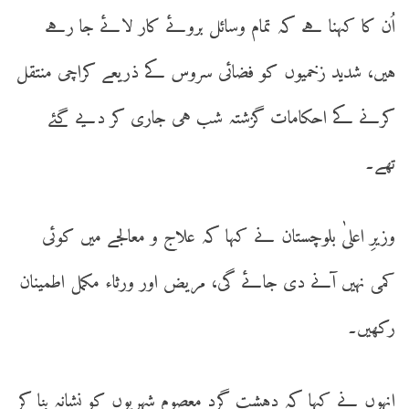
اُن کا کہنا ہے کہ تمام وسائل بروئے کار لائے جا رہے
ہیں، شدید زخمیوں کو فضائی سروس کے ذریعے کراچی منتقل
کرنے کے احکامات گزشتہ شب ہی جاری کر دیے گئے
تھے۔
وزیرِ اعلیٰ بلوچستان نے کہا کہ علاج و معالجے میں کوئی
کمی نہیں آنے دی جائے گی، مریض اور ورثاء مکمل اطمینان
رکھیں۔
انہوں نے کہا کہ دہشت گرد معصوم شہریوں کو نشانہ بنا کر