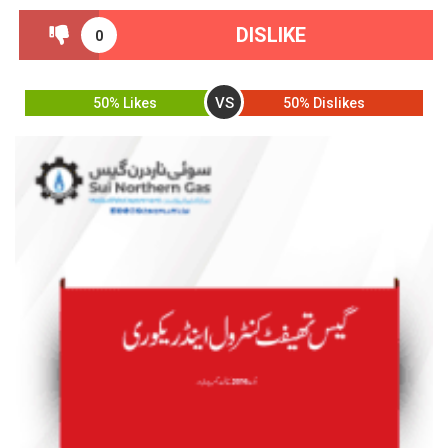
DISLIKE
0
VS
50% Likes
50% Dislikes