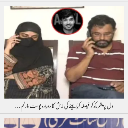
دل پر پتھر رکھ کر فیصلہ کیا بیٹے کی لاش کا دوبارہ پوسٹ مارٹم…