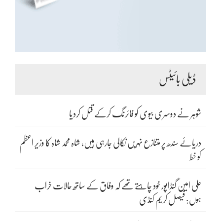
ڈیلی بائیٹس
شوہر نے دوسری بیوی کو فائرنگ کرکے قتل کردیا
دریائے سندھ پر متنازع نہریں نکالی جارہی ہیں، شاہ محمد شاہ کا وزیر اعظم
کو خط
علی امین گنڈاپور خود چاہتے تھے کہ وفاق کے ساتھ حالات خراب
ہوں: فیصل کریم کنڈی