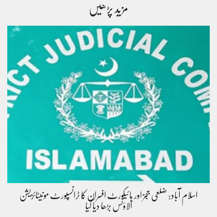
مزید پڑھیں
اسلام آباد: ضلعی ججز اور ہائیکورٹ افسران کا ٹرانسپورٹ مونیٹائزیشن
الاؤنس بڑھا دیا گیا