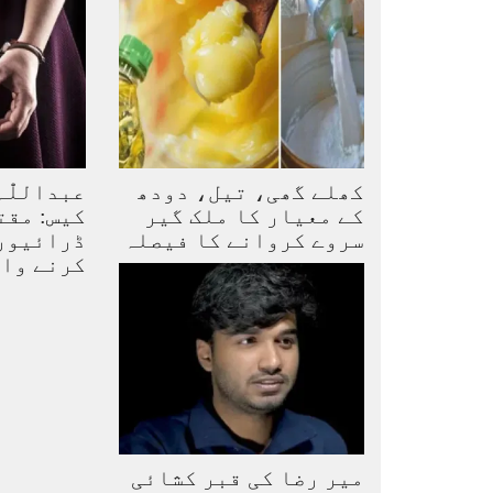
کھلے گھی، تیل، دودھ
عبداللّٰ
کے معیار کا ملک گیر
کیس: مقت
سروے کروانے کا فیصلہ
ڈرائیور 
کرنے وا
میر رضا کی قبر کشائی