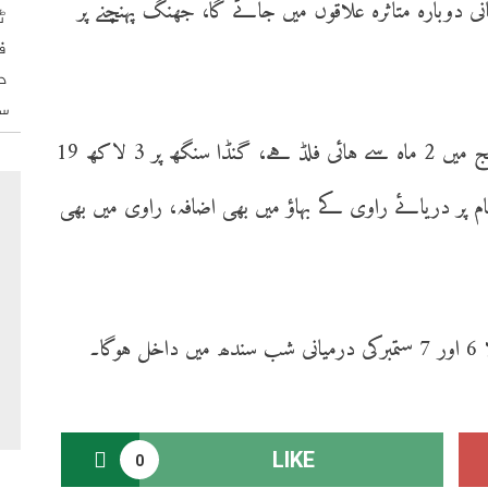
پانی دوبارہ متاثرہ علاقوں میں جائے گا، جھنگ پہنچنے پر
ٹ
ف
د
س
ڈائریکٹر جنرل پی ڈی ایم اے کا کہنا تھا کہ ستلج میں 2 ماہ سے ہائی فلڈ ہے، گنڈا سنگھ پر 3 لاکھ 19
پر دریائے راوی کے بہاؤ میں بھی اضافہ، راوی میں بھی
LIKE
0