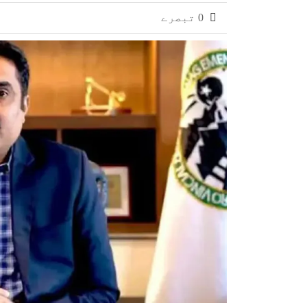
ہنگو: سیکیورٹی فورسز کا آپریشن، فتنہ الخوارج کے 
0 تبصرے