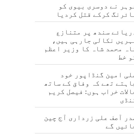
وہر نے دوسری بیوی کو
ائرنگ کرکے قتل کردیا
ریائے سندھ پر متنازع
ہریں نکالی جارہی ہیں،
اہ محمد شاہ کا وزیر اعظم
و خط
لی امین گنڈاپور خود
اہتے تھے کہ وفاق کے ساتھ
الات خراب ہوں: فیصل کریم
نڈی
در آصف علی زرداری آج چین
ائیں گے