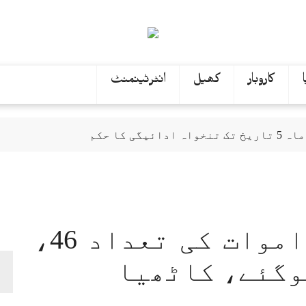
کاروبار
کھیل
انٹرٹینمنٹ
 کا حکم
ور کو ہنی ٹریپ کرنے والی ٹک ٹاکر گرفتار
یر سروے کروانے کا فیصلہ
 اہلخانہ، وکیل، پولیس قبرستان میں موجود
 3 دہشت گرد ہلاک
پنجاب، سیلاب سے اموات کی تعداد 46،
خواست ڈپٹی کمشنر کے فیصلے کے باعث خارج کی گئی: تحری
ر شوہر کو قتل کر دیا
ت، چھٹے ہفتے کا ججز روسٹر جاری
وزیرِ اعظم شہباز