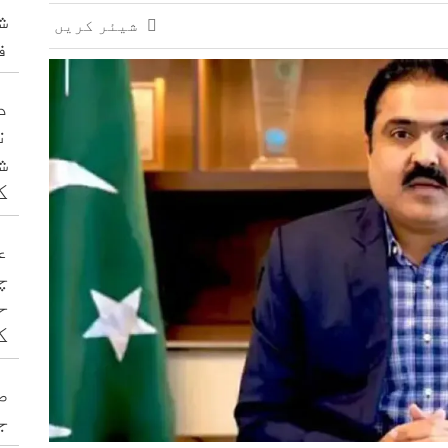
7 دہشت گرد ہلاک
ش
شیئر کریں
ف
د
ن
ش
ک
ع
چ
ح
ک
ص
ج