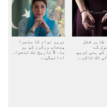
ہ طاہر قتل
مریم نواز کا ستھرا
ول کے
پنجاب ورکرز کو ہر
کو ہنی ٹریپ
ماہ 5 تاریخ تک تنخواہ
لی ٹک ٹاکر…
ادائیگی…