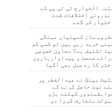
تنہ الخوارج ٹی ٹی پی کے
ندرونی اختلافات شدت
ختیار کر گئے
شروب ساز کمپنیاں مہنگی
ینی خرید رہی ہیں تو کسی کو
یا تکلیف ہے؟ معاون خصوصی
رائے صنعت و پیداوارہارون
ختر کا ردعمل بھی آگیا
ٹیٹ بینک نے عیدالفطر پر
ئے نوٹ حاصل کرنے کے
واہشمندوں کیلئے بڑی
ہولت متعارف کروا دی