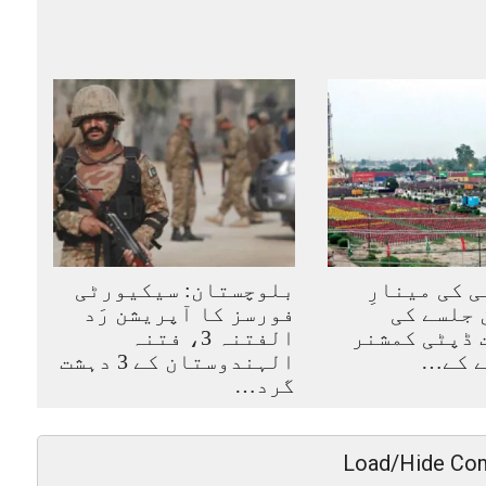
ی کی مینارِ
بلوچستان: سیکیورٹی
جلسے کی
فورسز کا آپریشن رَد
 ڈپٹی کمشنر
الفتنہ 3، فتنہ
ے کے…
الہندوستان کے 3 دہشت
گرد…
Load/Hide Co