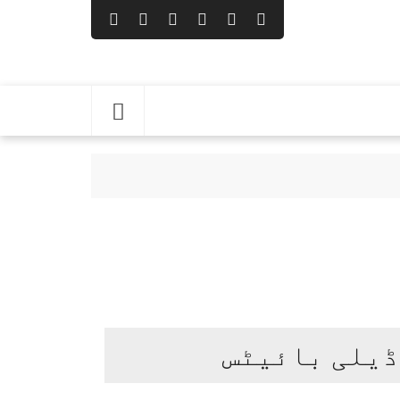
ری فیصلہ
ڈیلی بائیٹس
 شریف کی روضۂ رسول ﷺ پر حاضری