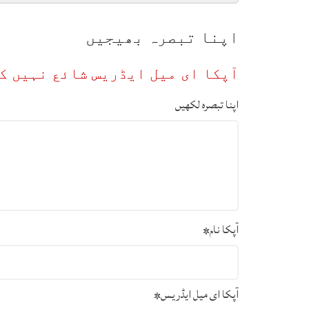
اپنا تبصرہ بھیجیں
آپکا ای میل ایڈریس شائع نہیں ک
اپنا تبصرہ لکھیں
آپکا نام
*
آپکا ای میل ایڈریس
*