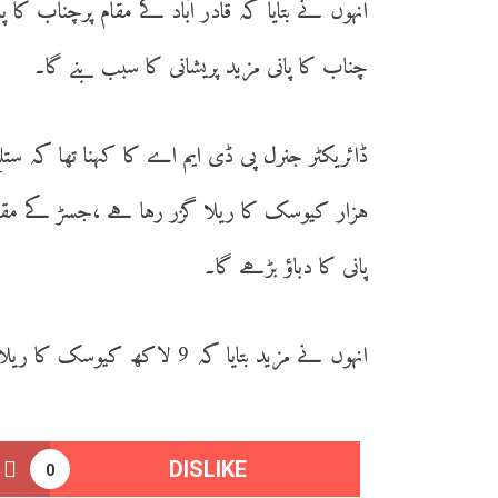
انہوں نے بتایا کہ قادر آباد کے مقام پرچناب کا 
چناب کا پانی مزید پریشانی کا سبب بنے گا۔
ہزار کیوسک کا ریلا گزر رہا ہے ،جسڑ کے مقام 
پانی کا دباؤ بڑھے گا۔
انہوں نے مزید بتایا کہ 9 لاکھ کیوسک کا ریلا 6 اور 7 ستمبرکی درمیانی شب سندھ میں داخل ہوگا۔
DISLIKE
0