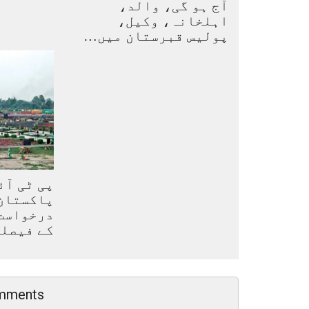
آج ہو گی، والد،
اہلخانہ، وکیل،
پولیس قبرستان میں…
پی ٹی آئ
پاکستان 
درخواست
کے فیصل
mments