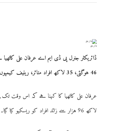
فائل فوٹو
ڈائریکٹر جنرل پی ڈی ایم اے عرفان علی کاٹھیا
46 ہوگئی، 35 لاکھ افراد متاثر، ریلیف کیمپوں میں 30 ہزار افراد موجود ہیں۔
لاکھ 96 ہزار سے زائد افراد کو ریسکیو کیا گیا۔