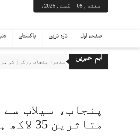
Ski
هفته , 08 اگست , 2026ء
t
conten
صفحہ اول
تازہ ترین
پاکستان
دنیا
اہم خبریں
مریم نواز کا ستھرا پنجاب ورکرز کو ہر ماہ 5 تاریخ تک تنخواہ ادائیگی
عبداللّٰہ طاہر قتل کیس: مقتول کے ڈرائی
کھلے گھی، تیل، دودھ کے معیار کا ملک گ
میر رضا کی قبر کشائی آج ہو گی، والد،
بلوچستان: سیکیورٹی فورسز کا آپریشن رَد الفتنہ 3، فتنہ الہندوستان کے
پی ٹی آئی کی مینارِ پاکستان جلسے کی در
متاثرین 35 لاکھ ہوگئے، کاٹھیا
سرگودھا: بیوی نے مبینہ طور پر گلا دبا ک
لاہور ہائیکورٹ میں موسم گرما کی تعطیلا