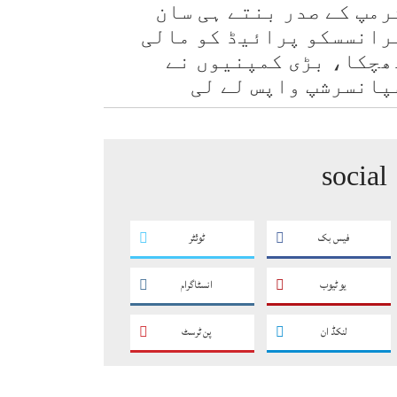
رمپ کے صدر بنتے ہی سان
رانسسکو پرائیڈ کو مالی
ھچکا، بڑی کمپنیوں نے
پانسرشپ واپس لے لی
social
فیس بک
ٹوئٹر
یو ٹیوب
انسٹاگرام
لنکڈ ان
پن ٹرسٹ