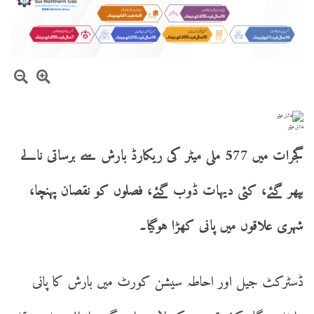
فائل فوٹو
گجرات میں 577 ملی میٹر کی ریکارڈ بارش سے برساتی نالے
بپھر گئے، کئی دیہات ڈوب گئے، فصلوں کو نقصان پہنچا،
شہری علاقوں میں پانی کھڑا ہوگیا۔
ڈسٹرکٹ جیل اور احاطہ سیشن کورٹ میں بارش کا پانی