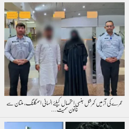
عمرے کی آڑ میں کمرشل جنسی استحصال کیلئے انسانی اسمگلنگ، ملتان سے
خاتون سمیت…