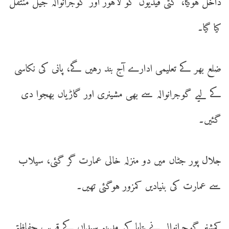
داخل ہوگیا، کئی قیدیوں کو لاہور اور گوجرانوالہ جیل منتقل
کیا گیا۔
ضلع بھر کے تعلیمی ادارے آج بند رہیں گے، پانی کی نکاسی
کے لیے گوجرانوالہ سے بھی مشینری اور گاڑیاں بھجوا دی
گئیں۔
جلال پور جٹاں میں دو منزلہ خالی عمارت گر گئی، سیلاب
سے عمارت کی بنیادیں کمزور ہوگئی تھیں۔
کمشنر گوجرانوالہ نے بتایا کہ مدینہ سیداں کے قریب حفاظتی