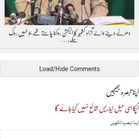
دھرنے دینے والے آزاد کشمیر کا الیکشن روکنا چاہتے تھے جو نہیں روک
سکے:…
Load/Hide Comments
اپنا تبصرہ بھیجیں
آپکا ای میل ایڈریس شائع نہیں کیا جائے گا
اپنا تبصرہ لکھیں