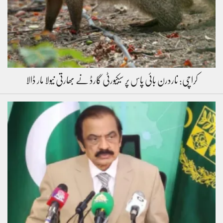
کراچی: ناردرن بائی پاس پر سیکیورٹی گارڈ نے بھارتی نیولا مار ڈالا