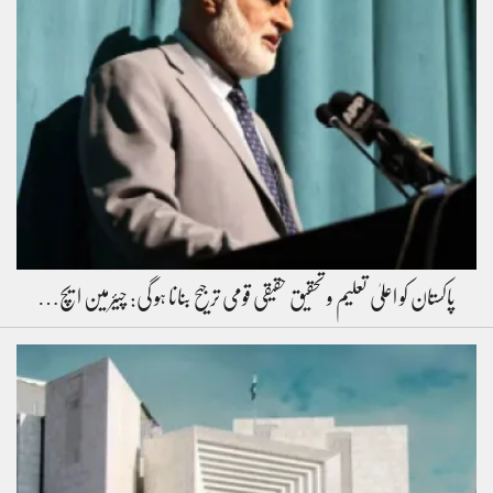
پاکستان کو اعلیٰ تعلیم و تحقیق حقیقی قومی ترجیح بنانا ہو گی: چیئرمین ایچ…