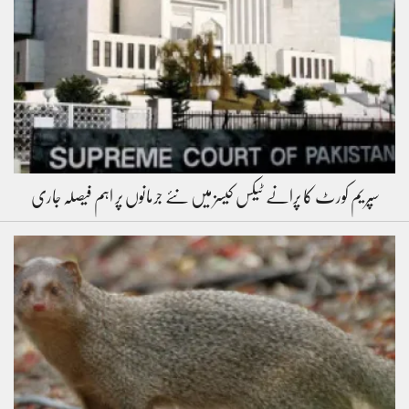
سپریم کورٹ کا پرانے ٹیکس کیسز میں نئے جرمانوں پر اہم فیصلہ جاری