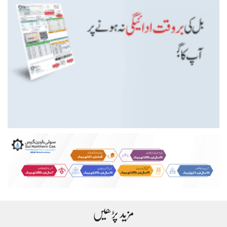
مزید پڑھیں