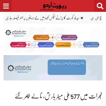
Ski
t
conten
کراچی: ناردرن بائی پاس پر سیکیورٹی گارڈ نے بھارتی نیولا مار ڈالا
دھرنے دینے والے 
گجرات میں577 ملی میٹر بارش، نالے بپھر گئے