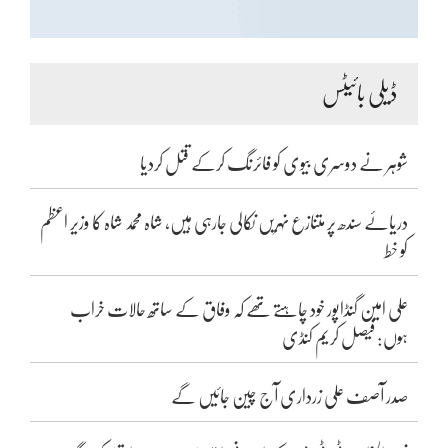
ڈیلی بائیٹس
شوہر نے دوسری بیوی کو فائرنگ کرکے قتل کردیا
دریائے سندھ پر متنازع نہریں نکالی جارہی ہیں، شاہ محمد شاہ کا وزیر اعظم
کو خط
علی امین گنڈاپور خود چاہتے تھے کہ وفاق کے ساتھ حالات خراب
ہوں: فیصل کریم کنڈی
صدر آصف علی زرداری آج چین جائیں گے