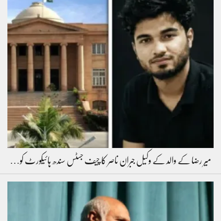
میر رضا کے والد کے وکیل جبران ناصر کا چیف جسٹس سندھ ہائیکورٹ کو…