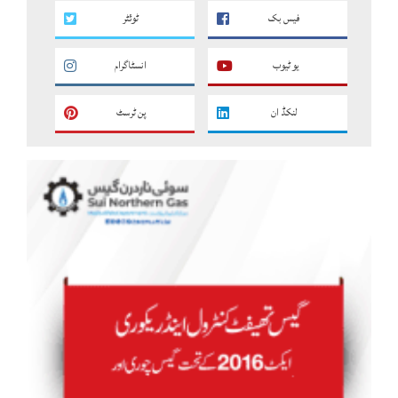
فیس بک
ٹوئٹر
یو ٹیوب
انسٹاگرام
لنکڈ ان
پن ٹرسٹ