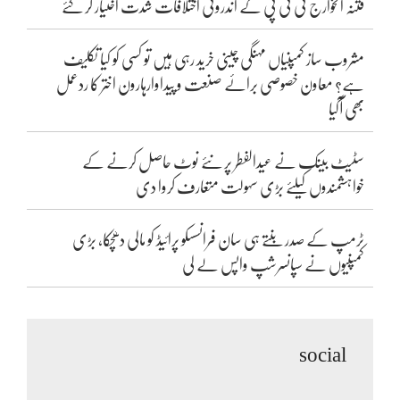
فتنہ الخوارج ٹی ٹی پی کے اندرونی اختلافات شدت اختیار کر گئے
مشروب ساز کمپنیاں مہنگی چینی خرید رہی ہیں تو کسی کو کیا تکلیف
ہے؟ معاون خصوصی برائے صنعت و پیداوارہارون اختر کا ردعمل
بھی آگیا
سٹیٹ بینک نے عیدالفطر پر نئے نوٹ حاصل کرنے کے
خواہشمندوں کیلئے بڑی سہولت متعارف کروا دی
ٹرمپ کے صدر بنتے ہی سان فرانسسکو پرائیڈ کو مالی دھچکا، بڑی
کمپنیوں نے سپانسرشپ واپس لے لی
social