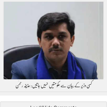
کسی وزیر کے بیان سے حکومتیں نہیں جاتیں: حذیفہ رحمٰن