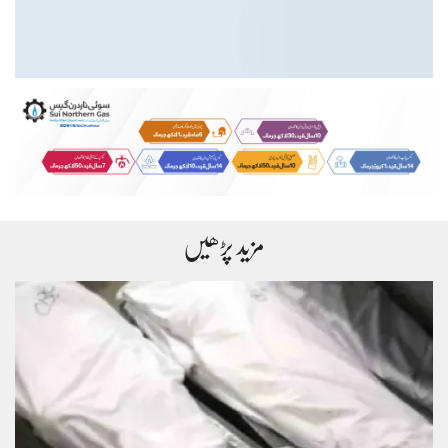
مزید پڑھیں