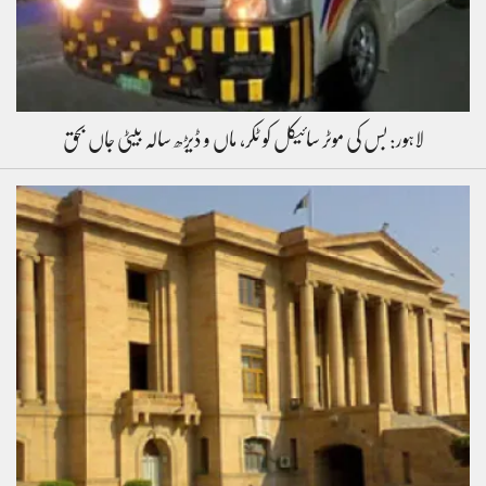
لاہور: بس کی موٹر سائیکل کو ٹکر، ماں و ڈیڑھ سالہ بیٹی جاں بحق