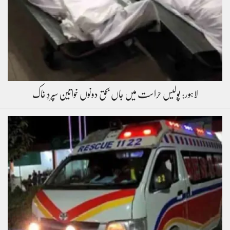
لاہور: پولیس حراست میں جاں بحق دونوں خواتین سپردِ خاک