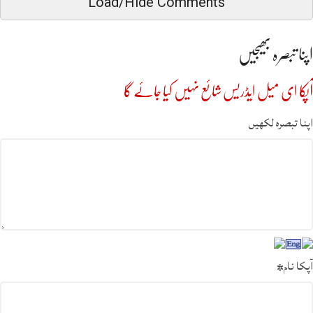
Load/Hide Comments
اپنا تبصرہ بھیجیں
آپکا ای میل ایڈریس شائع نہیں کیا جائے گا
اپنا تبصرہ لکھیں
آپکا نام
*