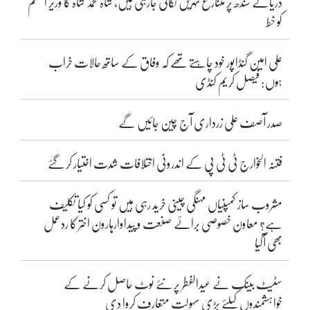
دریائے سندھ پر متنازع نہریں نکالی جارہی ہیں، شاہ محمد شاہ کا وزیر اعظم
کو خط
علی امین گنڈاپور خود چاہتے تھے کہ وفاق کے ساتھ حالات خراب
ہوں: فیصل کریم کنڈی
صدر آصف علی زرداری آج چین جائیں گے
فتنہ الخوارج ٹی ٹی پی کے اندرونی اختلافات شدت اختیار کر گئے
مشروب ساز کمپنیاں مہنگی چینی خرید رہی ہیں تو کسی کو کیا تکلیف
ہے؟ معاون خصوصی برائے صنعت و پیداوارہارون اختر کا ردعمل
بھی آگیا
سٹیٹ بینک نے عیدالفطر پر نئے نوٹ حاصل کرنے کے
خواہشمندوں کیلئے بڑی سہولت متعارف کروا دی