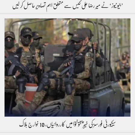
’جیو نیوز‘ نے میر رضا علی کیس سے متعلق اہم تصاویر حاصل کر لیں
سیکیورٹی فورسز کی خیبرپختونخوا میں کارروائیاں، 10 خوارج ہلاک