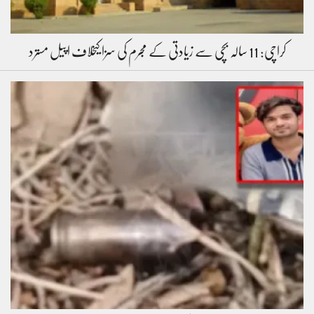
کراچی: 11 سالہ بچی سے زیادتی کے مجرم کی سزا کیخلاف اپیل مسترد