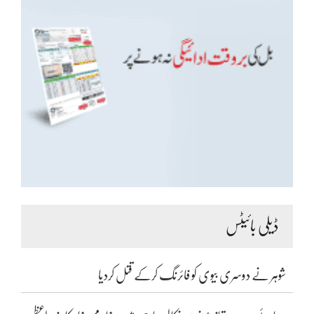
ڈیلی بائیٹس
شوہر نے دوسری بیوی کو فائرنگ کرکے قتل کردیا