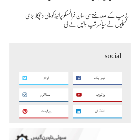
ٹرمپ کے صدر بنتے ہی سان فرانسسکو پرائیڈ کو مالی دھچکا، بڑی
کمپنیوں نے سپانسرشپ واپس لے لی
social
فیس بک
ٹوئٹر
یو ٹیوب
انسٹاگرام
لنکڈ ان
پن ٹرسٹ