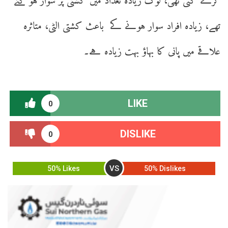
کرنے گئی تھی، لوگ زیادہ تعداد میں کشتی پر سوار ہو گئے
تھے، زیادہ افراد سوار ہونے کے باعث کشتی الٹی، متاثرہ
علاقے میں پانی کا بہاؤ بہت زیادہ ہے۔
LIKE
0
DISLIKE
0
VS
50% Likes
50% Dislikes