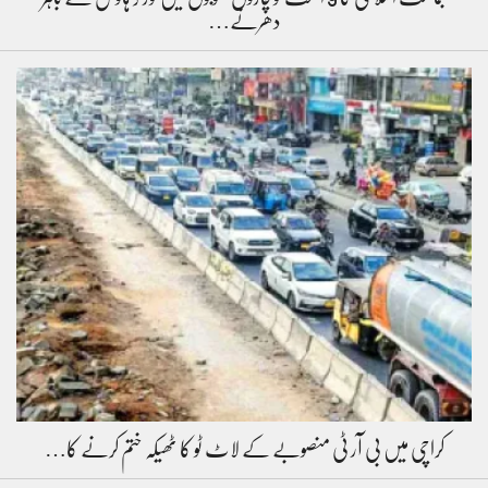
دھرنے…
کراچی میں بی آر ٹی منصوبے کے لاٹ ٹو کا ٹھیکہ ختم کرنے کا…