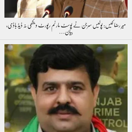
میر رضا کیس: پولیس سرجن نے پوسٹ مارٹم رپورٹ دیکھی نہ ڈیڈ باڈی،
بیان…