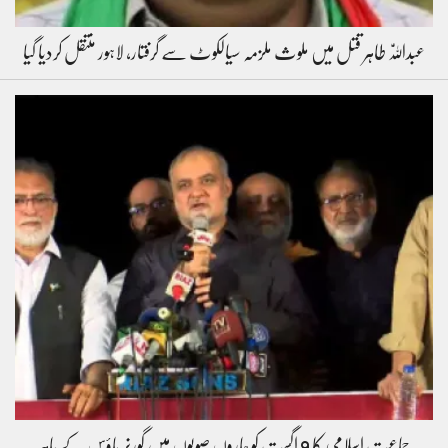
عبداللّٰہ طاہر قتل میں ملوث ملزمہ سیالکوٹ سے گرفتار، لاہور منتقل کردیا گیا
جماعت اسلامی کا 9 اگست کو چاروں صوبوں میں گورنر ہاؤس کے باہر