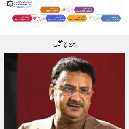
مزید پڑھیں