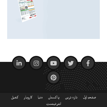
صفحہ اول
تازہ ترین
پاکستان
دنیا
کاروبار
کھیل
انٹرٹینمنٹ