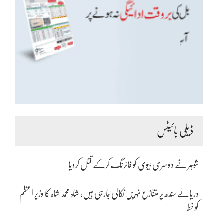
ڈیلی بائیٹس
شوہر نے دوسری بیوی کو فائرنگ کرکے قتل کردیا
دریائے سندھ پر متنازع نہریں نکالی جارہی ہیں، شاہ محمد شاہ کا وزیر اعظم
کو خط