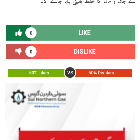
کے جان و مال کا تحفظ یقینی بنایا جائے گا۔
LIKE
0
DISLIKE
0
VS
50% Likes
50% Dislikes