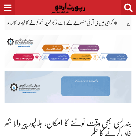
Ski
t
conten
دی عرب، ترکیہ دفاعی معاہدے پر شیخ قیصر محمود کی مبارکباد
میر رضا کی قبر کشائی کل ہوگی، نی
بند کسی بھی وقت ٹوٹنے کا امکان، جلالپور پیر والا شہر
خالی کرنے کا حکم