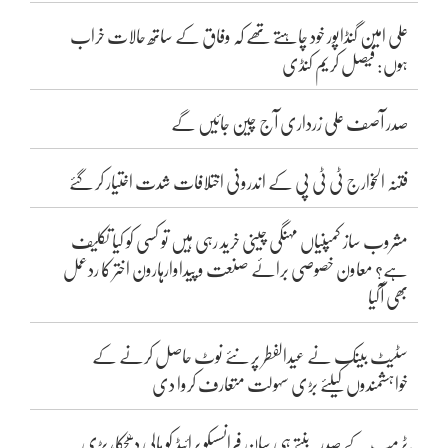
علی امین گنڈاپور خود چاہتے تھے کہ وفاق کے ساتھ حالات خراب
ہوں: فیصل کریم کنڈی
صدر آصف علی زرداری آج چین جائیں گے
فتنہ الخوارج ٹی ٹی پی کے اندرونی اختلافات شدت اختیار کر گئے
مشروب ساز کمپنیاں مہنگی چینی خرید رہی ہیں تو کسی کو کیا تکلیف
ہے؟ معاون خصوصی برائے صنعت و پیداوارہارون اختر کا ردعمل
بھی آگیا
سٹیٹ بینک نے عیدالفطر پر نئے نوٹ حاصل کرنے کے
خواہشمندوں کیلئے بڑی سہولت متعارف کروا دی
ٹرمپ کے صدر بنتے ہی سان فرانسسکو پرائیڈ کو مالی دھچکا، بڑی