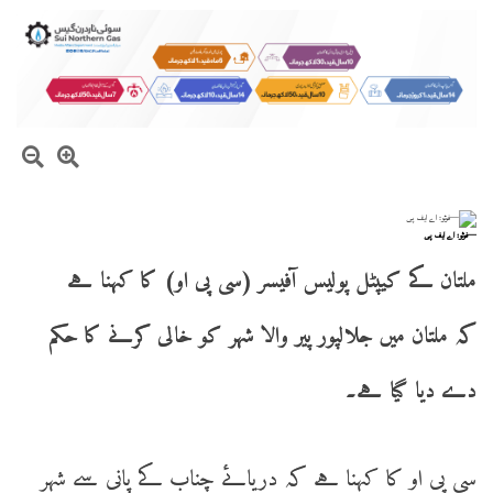
—فوٹو: اے ایف پی
ملتان کے کیپٹل پولیس آفیسر (سی پی او) کا کہنا ہے
کہ ملتان میں جلالپور پیر والا شہر کو خالی کرنے کا حکم
دے دیا گیا ہے۔
سی پی او کا کہنا ہے کہ دریائے چناب کے پانی سے شہر