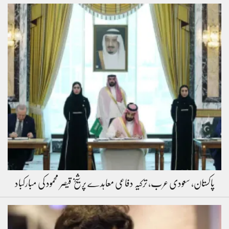
پاکستان، سعودی عرب، ترکیہ دفاعی معاہدے پر شیخ قیصر محمود کی مبارکباد