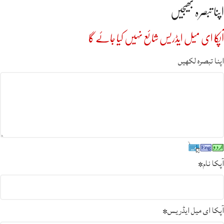
اپنا تبصرہ بھیجیں
آپکا ای میل ایڈریس شائع نہیں کیا جائے گا
اپنا تبصرہ لکھیں
آپکا نام
*
آپکا ای میل ایڈریس
*