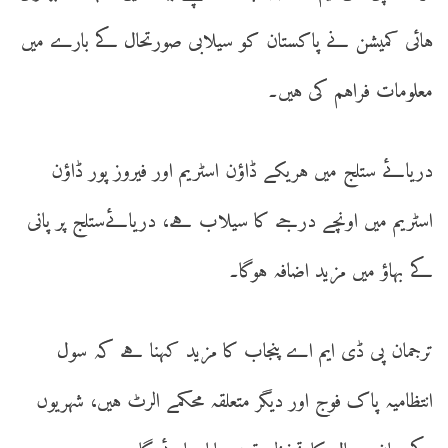
ہائی کمیشن نے پاکستان کو سیلابی صورتحال کے بارے میں
معلومات فراہم کی ہیں۔
دریائے ستلج میں ہریکے ڈاؤن اسٹریم اور فیروز پور ڈاؤن
اسٹریم میں اونچے درجے کا سیلاب ہے، دریائےستلج پر پانی
کے بہاؤ میں مزید اضافہ ہوگا۔
ترجمان پی ڈی ایم اے پنجاب کا مزید کہنا ہے کہ سول
انتظامیہ پاک فوج اور دیگر متعلقہ محکمے الرٹ ہیں، شہریوں