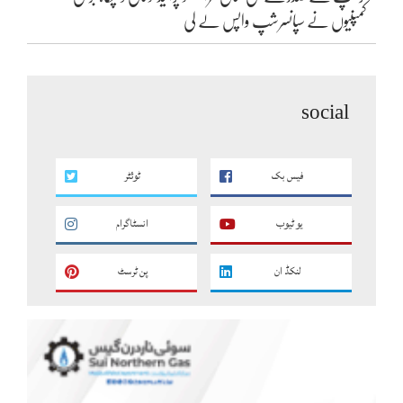
کمپنیوں نے سپانسرشپ واپس لے لی
social
فیس بک
ٹوئٹر
یو ٹیوب
انسٹاگرام
لنکڈ ان
پن ٹرسٹ