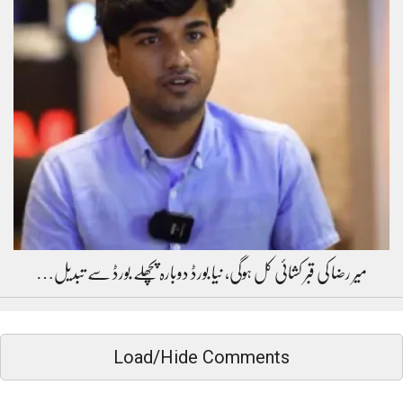
میر رضا کی قبر کشائی کل ہوگی، نیا بورڈ دوبارہ پچھلے بورڈ سے تبدیل…
Load/Hide Comments