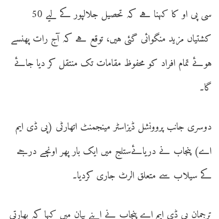
سی پی او کا کہنا ہے کہ تحصیل جلالپور کے لیے 50
کشتیاں مزید منگوائی گئی ہیں، توقع ہے کہ آج رات پھنسے
ہوئے تمام افراد کو محفوظ مقامات تک منتقل کر دیا جائے
گا۔
دوسری جانب پروونشل ڈیزاسٹر مینجمنٹ اتھارٹی (پی ڈی ایم
اے) پنجاب نے دریائےستلج میں ایک بار پھر اونچے درجے
کے سیلاب سے متعلق الرٹ جاری کردیا۔
ترجمان پی ڈی ایم اے پنجاب نے اپنے بیان میں کہا کہ بھارتی