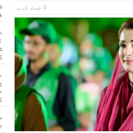
زیب کی ضمانت منظور
ش
شیئر کریں
ف
د
ن
ش
ک
ع
چ
ح
ک
ص
ج