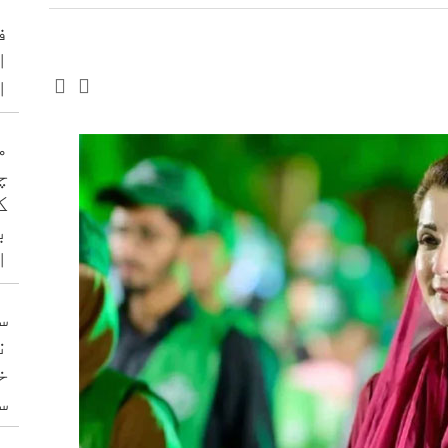
ف
ا
ا
م
چ
ک
ب
ا
س
ن
خ
س