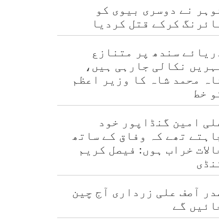
وہر نے دوسری بیوی کو
ائرنگ کرکے قتل کردیا
ریائے سندھ پر متنازع
ہریں نکالی جارہی ہیں،
اہ محمد شاہ کا وزیر اعظم
و خط
لی امین گنڈاپور خود
اہتے تھے کہ وفاق کے ساتھ
الات خراب ہوں: فیصل کریم
نڈی
در آصف علی زرداری آج چین
ائیں گے