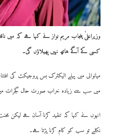
وزیراعلیٰ پنجاب مریم نواز نے کہا ہے کہ میں ن
کسی کے آگے ہاتھ نہیں پھیلاؤں گی۔
میانوالی میں پہلے الیکٹرک بس پروجیکٹ کی اف
میں سب سے زیادہ خراب صورت حال گجرات میں ہ
انہوں نے کہا کہ تنقید کرنا آسان ہے لیکن محنت ک
نکلے تو سب کو کام کرنا پڑتا ہے۔