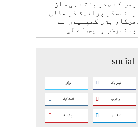
رمپ کے صدر بنتے ہی سان
رانسسکو پرائیڈ کو مالی
ھچکا، بڑی کمپنیوں نے
پانسرشپ واپس لے لی
social
فیس بک
ٹوئٹر
یو ٹیوب
انسٹاگرام
لنکڈ ان
پن ٹرسٹ