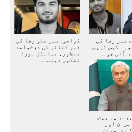
 میر رضا کی
کراچی: میر علی رضا کی
ورا کیس ٹریس
قبر کشائی کی درخواست
: آئی جی…
منظور، میڈیکل بورڈ
تشکیل دینے…
رمز پر پیش
یران اور
کے درمیان