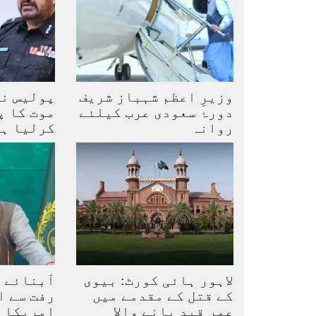
وزیرِ اعظم شہباز شریف
پولیس نے
دورۂ سعودی عرب کیلئے
موت کا پ
روانہ
کرلیا ہے
لاہور ہائی کورٹ: بیوی
آبنائے ہ
کے قتل کے مقدمے میں
رفت سے ا
عمر قید پانے والا
امریکا 