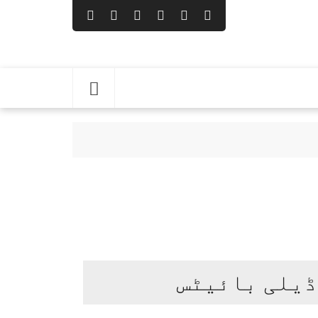
ترِ خارجہ
ارہ پوسٹ مارٹم کروانے کا فیصلہ
ڈیلی بائیٹس