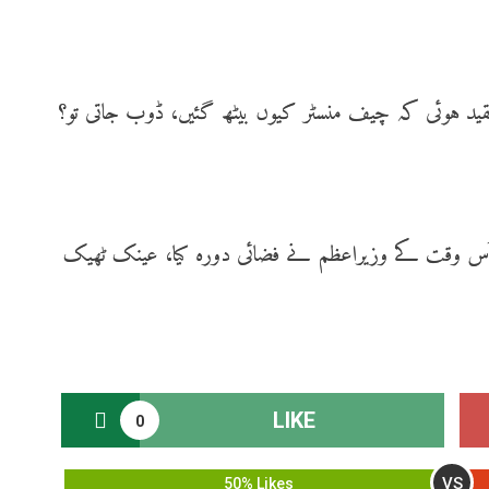
تنقید ہوئی کہ چیف منسٹر کیوں بیٹھ گئیں، ڈوب جاتی تو؟
 سیلاب آیا تھا تو اُس وقت کے وزیراعظم نے فضائی دورہ کیا، عینک ٹھیک
LIKE
0
VS
50% Likes