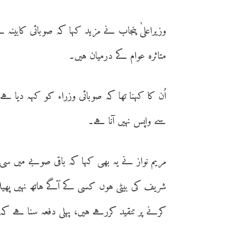
وزیراعلیٰ پنجاب نے مزید کہا کہ صوبائی کابینہ
متاثرہ عوام کے درمیان ہیں۔
اُن کا کہنا تھا کہ صوبائی وزراء کو کہہ دیا ہ
سے واپس نہیں آنا ہے۔
مریم نواز نے یہ بھی کہا کہ باقی صوبے میں سی ا
شریف کی بیٹی ہوں کسی کے آگے ہاتھ نہیں پھیل
کرنے پر تنقید کررہے ہیں، پہلی دفعہ سنا ہے کہ 