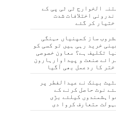
تنہ الخوارج ٹی ٹی پی کے
ندرونی اختلافات شدت
ختیار کر گئے
شروب ساز کمپنیاں مہنگی
ینی خرید رہی ہیں تو کسی کو
یا تکلیف ہے؟ معاون خصوصی
رائے صنعت و پیداوارہارون
ختر کا ردعمل بھی آگیا
ٹیٹ بینک نے عیدالفطر پر
ئے نوٹ حاصل کرنے کے
واہشمندوں کیلئے بڑی
ہولت متعارف کروا دی