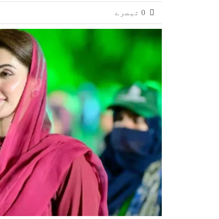
کراچی میں پولیس مقابلہ کیس: ملزم شاہ 
0 تبصرے