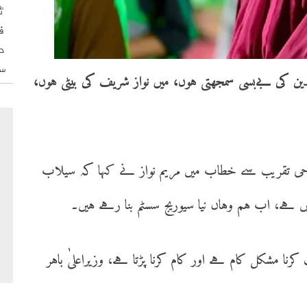
ٹ
ف
د
س
اقدین کی بےبسی سمجھتی ہوں، میں نواز شریف کی بیٹی ہوں،
تتاحی تقریب سے خطاب میں مریم نواز نے کہا کہ سیلاب
ے، اب ہم وہاں نیا سیوریج سسٹم بنا رہے ہیں۔
رنا مشکل کام ہے اور کام کرنا پڑتا ہے، وزیراعلیٰ باہر