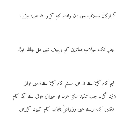
 کے ارکان سیلاب میں دن رات کام کر رہے ہیں، وزراء
ے جب تک سیلاب متاثرین کو ریلیف نہیں مل جاتا، فیلڈ
یم کام کرتا ہے نہ ہی سسٹم کام کرتا ہے، میں نواز
اؤں گی۔ جب تنقید سنتی ہوں تو حیرانی ہوتی ہے کہ کام
ناقدین کہہ رہے ہیں وزیراعلیٰ پنجاب کام کیوں کررہی