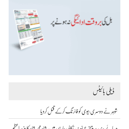
ڈیلی بائیٹس
شوہر نے دوسری بیوی کو فائرنگ کرکے قتل کردیا
دریائے سندھ پر متنازع نہریں نکالی جارہی ہیں، شاہ محمد شاہ کا وزیر اعظم