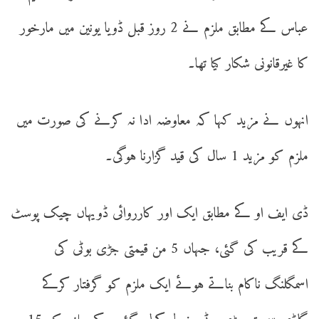
عباس کے مطابق ملزم نے 2 روز قبل ڈویا یونین میں مارخور
کا غیرقانونی شکار کیا تھا۔
انہوں نے مزید کہا کہ معاوضہ ادا نہ کرنے کی صورت میں
ملزم کو مزید 1 سال کی قید گزارنا ہوگی۔
ڈی ایف او کے مطابق ایک اور کارروائی ڈویہاں چیک پوسٹ
کے قریب کی گئی، جہاں 5 من قیمتی جڑی بوٹی کی
اسمگلنگ ناکام بناتے ہوئے ایک ملزم کو گرفتار کرکے