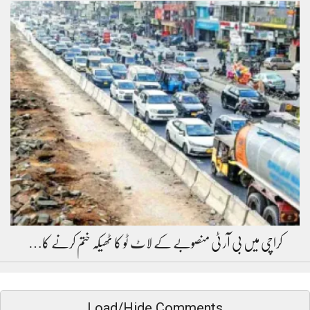
کراچی میں بی آر ٹی منصوبے کے لاٹ ٹو کا ٹھیکہ ختم کرنے کا…
Load/Hide Comments