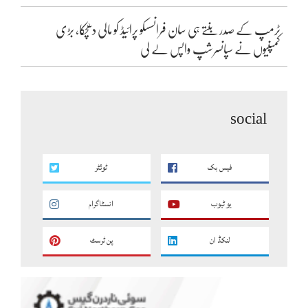
ٹرمپ کے صدر بنتے ہی سان فرانسسکو پرائیڈ کو مالی دھچکا، بڑی
کمپنیوں نے سپانسرشپ واپس لے لی
social
فیس بک
ٹوئٹر
یو ٹیوب
انسٹاگرام
لنکڈ ان
پن ٹرسٹ