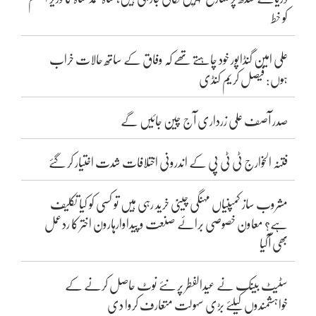
کو خط
علی امین گنڈاپور خود چاہتے تھے کہ وفاق کے ساتھ حالات خراب
ہوں: فیصل کریم کنڈی
صدر آصف علی زرداری آج چین جائیں گے
فتنہ الخوارج ٹی ٹی پی کے اندرونی اختلافات شدت اختیار کر گئے
مشروب ساز کمپنیاں مہنگی چینی خرید رہی ہیں تو کسی کو کیا تکلیف
ہے؟ معاون خصوصی برائے صنعت و پیداوارہارون اختر کا ردعمل
بھی آگیا
سٹیٹ بینک نے عیدالفطر پر نئے نوٹ حاصل کرنے کے
خواہشمندوں کیلئے بڑی سہولت متعارف کروا دی