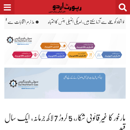
Ski
t
conten
ل ٹرمپ کو بڑا دھچکا، ووٹر فہرستوں پر 21ویں عدالتی شکست
پاکستان، سعودیہ، ترکیہ 
مارخور کا غیر قانونی شکار، 5 کروڑ 7 لاکھ جرمانہ، ایک سال
قید