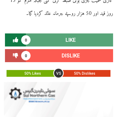
گاڑی سمیت جڑی بوٹی ضبط کرلی گئی جبکہ ملزم کو 15
روز قید اور 50 ہزار روپے جرمانہ عائد کردیا گیا۔
LIKE
0
DISLIKE
0
VS
50% Likes
50% Dislikes