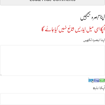
اپنا تبصرہ بھیجیں
آپکا ای میل ایڈریس شائع نہیں کیا جائے گا
اپنا تبصرہ لکھیں
آپکا نام
*