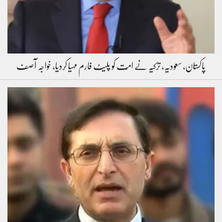
پاکستان، سعودیہ، ترکیہ نے امّت کو پلیٹ فارم مہیا کردیا، خواجہ آصف