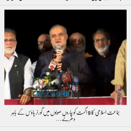
جماعت اسلامی کا 9 اگست کو چاروں صوبوں میں گورنر ہاؤس کے باہر
دھرنے…