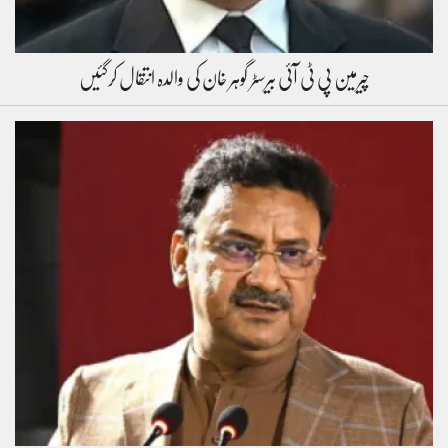
چیرمین پی ٹی آئی بیرسٹر گوہر خان کی والدہ انتقال کرگئیں