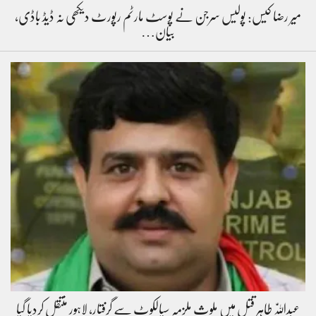
میر رضا کیس: پولیس سرجن نے پوسٹ مارٹم رپورٹ دیکھی نہ ڈیڈ باڈی،
بیان…
عبداللّٰہ طاہر قتل میں ملوث ملزمہ سیالکوٹ سے گرفتار، لاہور منتقل کردیا گیا