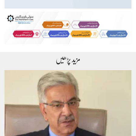
مزید پڑھیں