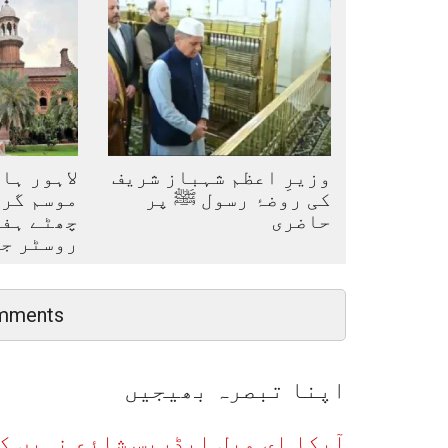
وزیرِ اعظم شہباز شریف
لاہور ہا
کی روضۂ رسول ﷺ پر
موسم گرم
حاضری
چھٹے ہفت
روسٹر ج
mments
اپنا تبصرہ بھیجیں
آپکا ای میل ایڈریس شائع نہیں ک