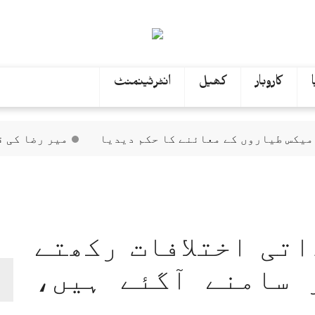
کاروبار
کھیل
انٹرٹینمنٹ
میر رضا کی قبر کشائی 
اتی اختلافات رکھتے
 سامنے آگئے ہیں،