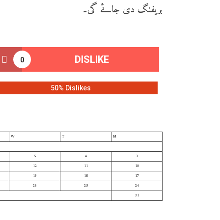
بریفنگ دی جائے گی۔
DISLIKE
0
50% Dislikes
W
T
M
5
4
3
12
11
10
19
18
17
26
25
24
31