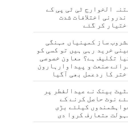
تنہ الخوارج ٹی ٹی پی کے
ندرونی اختلافات شدت
ختیار کر گئے
شروب ساز کمپنیاں مہنگی
ینی خرید رہی ہیں تو کسی کو
یا تکلیف ہے؟ معاون خصوصی
رائے صنعت و پیداوارہارون
ختر کا ردعمل بھی آگیا
ٹیٹ بینک نے عیدالفطر پر
ئے نوٹ حاصل کرنے کے
واہشمندوں کیلئے بڑی
ہولت متعارف کروا دی