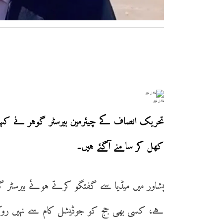
فائل فوٹو
تحریک انصاف کے چیئرمین بیرسٹر گوہر نے کہا ہ
کھل کر سامنے آگئے ہیں۔
پشاور میں میڈیا سے گفتگو کرتے ہوئے بیرسٹر گ
ہے، کسی بھی جج کو جوڈیشل کام سے نہیں روکا