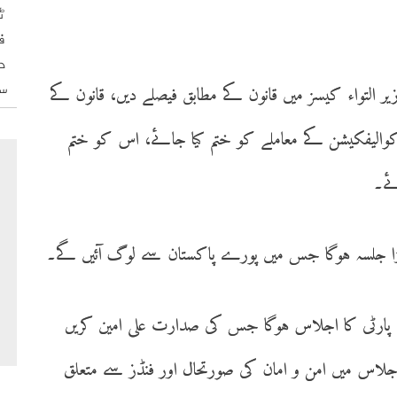
ٹ
ف
د
س
لتواء کیسز میں قانون کے مطابق فیصلے دیں، قانون کے
والیفکیشن کے معاملے کو ختم کیا جائے، اس کو ختم
ئے۔
انی پارٹی کا اجلاس ہوگا جس کی صدارت علی امین کریں
لاس میں امن و امان کی صورتحال اور فنڈز سے متعلق