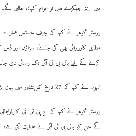
میں اتنے جھگڑے ہیں تو عوام کہاں جائیں گے۔
بیرسٹر گوہر نے کہا کہ چیف جسٹس ہمارے زیر ا
مطابق کارروائی بھی کی جائے، سزاؤں اور ڈس ک
کرنے کے لیے بانی پی ٹی آئی تک رسائی دی جا
انہوں نے کہا کہ 27 تاریخ کو پشاور میں بہت بڑا جلسہ ہوگا جس میں پورے پاکستان سے لوگ آئیں گے۔
بیرسٹر گوہر نے کہا کہ آج پی ٹی آئی کا پارلیم
گے جن کو بانی پی ٹی آئی نے ہدایت کی ہے، اج