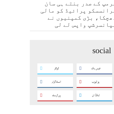
رمپ کے صدر بنتے ہی سان
رانسسکو پرائیڈ کو مالی
ھچکا، بڑی کمپنیوں نے
پانسرشپ واپس لے لی
social
فیس بک
ٹوئٹر
یو ٹیوب
انسٹاگرام
لنکڈ ان
پن ٹرسٹ