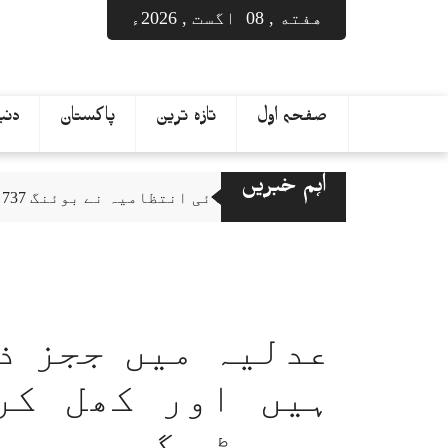
Ski
هفته , 08 اگست , 2026ء
t
conten
صفحہ اول
تازہ ترین
پاکستان
دنیا
اہم خبریں
امریکی فضائی انتظامیہ نے بوئنگ 737 میکس طیاروں کے معائنے کا حکم دیدیا
عدلیہ میں ججز ذ
ہیں اور کھل کر
بیرسٹر گوہر