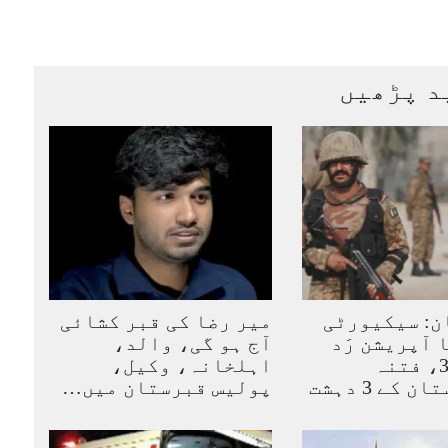
د پڑھیں
ن: سیکیورٹی
میر رضا کی قبر کشائی
 آپریشن رَد
آج ہو گی، والد،
الفتنہ 3، فتنہ
اہلخانہ، وکیل،
الہندوستان کے 3 دہشت
پولیس قبرستان میں…