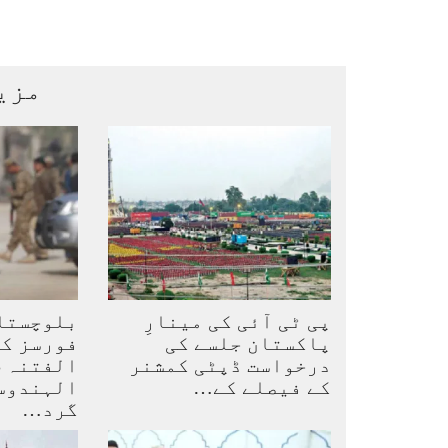
مزی
پی ٹی آئی کی مینارِ
بلوچستا
پاکستان جلسے کی
فورسز کا
درخواست ڈپٹی کمشنر
کے فیصلے کے…
گرد…