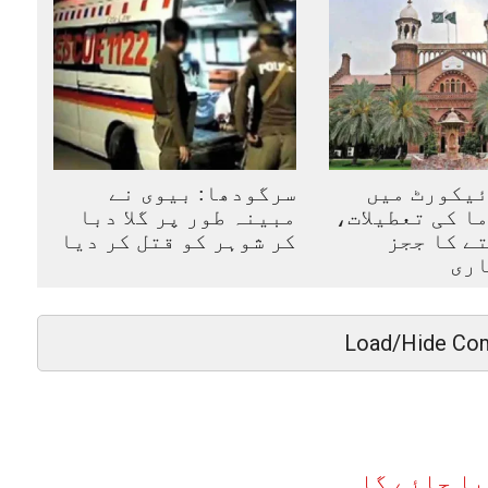
ئیکورٹ میں
سرگودھا: بیوی نے
ا کی تعطیلات،
مبینہ طور پر گلا دبا
ے کا ججز
کر شوہر کو قتل کر دیا
اری
Load/Hide Co
یا جائے گا