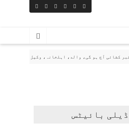
آج ہو گی، والد، اہلخانہ، وکیل، پولیس قبرستان میں م
ڈیلی بائیٹس