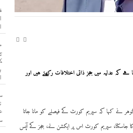
ف
ا
ا
م
چ
ک
ب
ے کہ عدلیہ میں ججز ذاتی اختلافات رکھتے ہیں اور
ا
س
ن
وہر نے کہا کہ سپریم کورٹ کے فیصلے کو مانا جاتا
خ
س
 جاسکتا، سپریم کورٹ اس پر ایکشن لے، ججز کے آپس