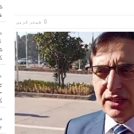
ش
ف
شیئر کریں
د
ن
ش
ک
ع
چ
ح
ک
ص
ج