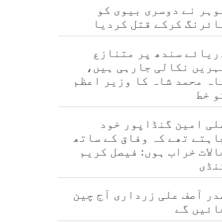
وہر نے دوسری بیوی کو
ائرنگ کرکے قتل کردیا
ریائے سندھ پر متنازع
ہریں نکالی جارہی ہیں،
اہ محمد شاہ کا وزیر اعظم
و خط
لی امین گنڈاپور خود
اہتے تھے کہ وفاق کے ساتھ
الات خراب ہوں: فیصل کریم
نڈی
در آصف علی زرداری آج چین
ائیں گے