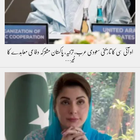
او آئی سی کا تاریخی سعودی عرب، ترکیہ، پاکستان مشترکہ دفاعی معاہدے کا
خیر…