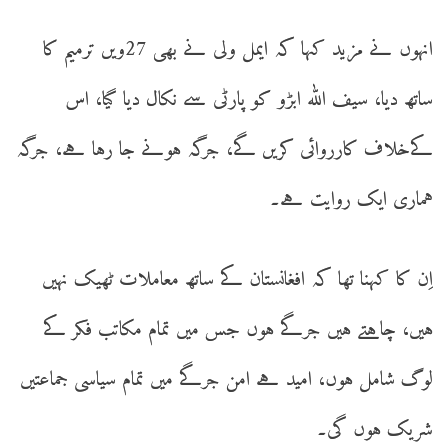
انہوں نے مزید کہا کہ ایمل ولی نے بھی 27ویں ترمیم کا
ساتھ دیا، سیف اللّٰہ ابڑو کو پارٹی سے نکال دیا گیا، اس
کےخلاف کارروائی کریں گے، جرگہ ہونے جا رہا ہے، جرگہ
ہماری ایک روایت ہے۔
اِن کا کہنا تھا کہ افغانستان کے ساتھ معاملات ٹھیک نہیں
ہیں، چاہتے ہیں جرگے ہوں جس میں تمام مکاتب فکر کے
لوگ شامل ہوں، امید ہے امن جرگے میں تمام سیاسی جماعتیں
شریک ہوں گی۔