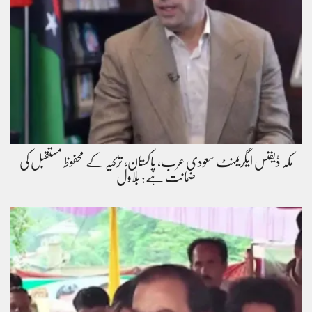
مکہ ڈیفنس ایگریمنٹ سعودی عرب، پاکستان، ترکیہ کے محفوظ مستقبل کی
ضمانت ہے: بلاول