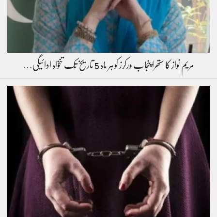
مریم نواز کا ستھرا پنجاب ورکرز کو ہر ماہ 5 تاریخ تک تنخواہ ادائیگی…