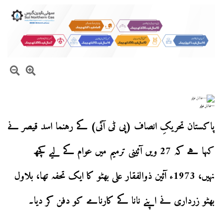
—فائل فوٹو
پاکستان تحریکِ انصاف (پی ٹی آئی) کے رہنما اسد قیصر نے
کہا ہے کہ 27 ویں آئینی ترمیم میں عوام کے لیے کچھ
نہیں، 1973ء آئین ذوالفقار علی بھٹو کا ایک تحفہ تھا، بلاول
بھٹو زرداری نے اپنے نانا کے کارنامے کو دفن کر دیا۔