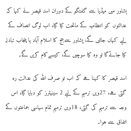
پشاور میں میڈیا سے گفتگو کے دوران اسد قیصر نے کہا کہ
عدالتوں کو انتظامیہ کے ماتحت کیا گیا، اب لوگ انصاف کے
لیے کہاں جائیں گے، پشاور سےجج کا اسلام آباد یا پنجاب تبادلہ
کیا جائےگا تو وہ کیا سوچیں گے، کیسےکام کریں گے۔
اسد قیصر کا کہنا ہے کہ اب تو صرف اللّٰہ کی عدالت رہ
گئی ہے، 27ویں ترمیم کے لیے 2 سینیٹرز کو دبایا گیا، اس
وجہ سے ترمیم کی گئی، 18ویں ترمیم تمام سیاسی جماعتوں کے
اتفاق سے ہوا۔