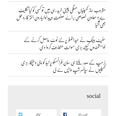
مشروب ساز کمپنیاں مہنگی چینی خرید رہی ہیں تو کسی کو کیا تکلیف
ہے؟ معاون خصوصی برائے صنعت و پیداوارہارون اختر کا ردعمل
بھی آگیا
سٹیٹ بینک نے عیدالفطر پر نئے نوٹ حاصل کرنے کے
خواہشمندوں کیلئے بڑی سہولت متعارف کروا دی
ٹرمپ کے صدر بنتے ہی سان فرانسسکو پرائیڈ کو مالی دھچکا، بڑی
کمپنیوں نے سپانسرشپ واپس لے لی
social
فیس بک
ٹوئٹر