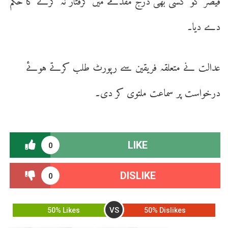
قیصر کو کسی بھی درج مقدمے میں گرفتار نہ کرنے کا حکم
دے دیا۔
عدالت نے متعلقہ فریقین سے رپورٹ طلب کرتے ہوئے
درخواست پر سماعت ملتوی کر دی۔
LIKE
0
DISLIKE
0
VS
50% Likes
50% Dislikes