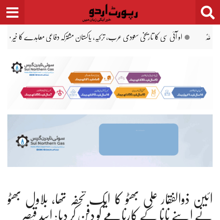
Ski
t
conten
مریم نواز کا ستھرا پنجاب ورکرز کو ہر ماہ 5 تاریخ تک تنخواہ ادائیگی کا حکم
عبداللّٰہ طاہر ق
آئین ذوالفقار علی بھٹو کا ایک تحفہ تھا، بلاول بھٹو
نے اپنے نانا کے کارنامے کو دفن کر دیا: اسد قیصر