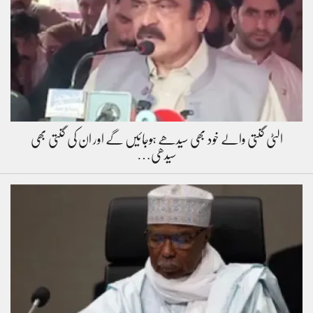
الٹی گنتی والے خود بھی سیدھے ہوجائیں گے اور ان کی گنتی بھی
سیدھی…