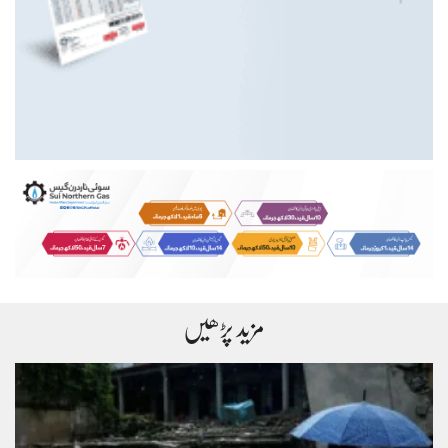
مزید پڑھیں