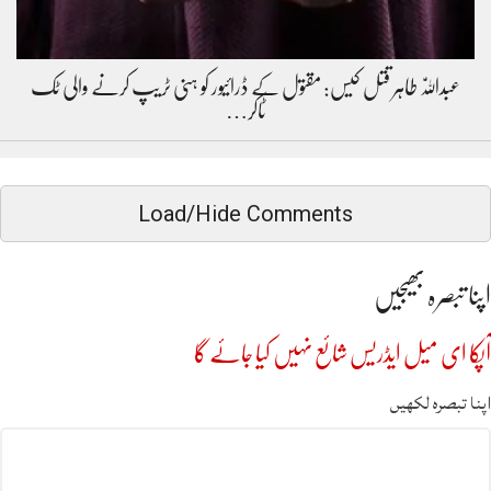
عبداللّٰہ طاہر قتل کیس: مقتول کے ڈرائیور کو ہنی ٹریپ کرنے والی ٹک
ٹاکر…
Load/Hide Comments
اپنا تبصرہ بھیجیں
آپکا ای میل ایڈریس شائع نہیں کیا جائے گا
اپنا تبصرہ لکھیں