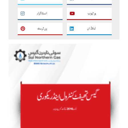
یو ٹیوب
انسٹاگرام
لنکڈ ان
پن ٹرسٹ