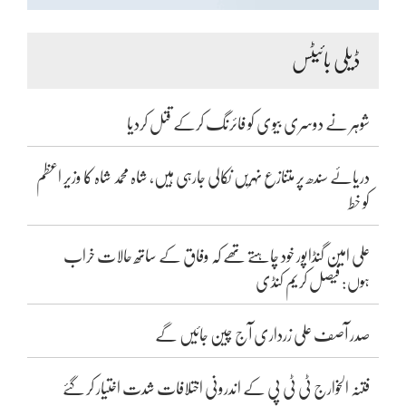
ڈیلی بائیٹس
شوہر نے دوسری بیوی کو فائرنگ کرکے قتل کردیا
دریائے سندھ پر متنازع نہریں نکالی جارہی ہیں، شاہ محمد شاہ کا وزیر اعظم
کو خط
علی امین گنڈاپور خود چاہتے تھے کہ وفاق کے ساتھ حالات خراب
ہوں: فیصل کریم کنڈی
صدر آصف علی زرداری آج چین جائیں گے
فتنہ الخوارج ٹی ٹی پی کے اندرونی اختلافات شدت اختیار کر گئے