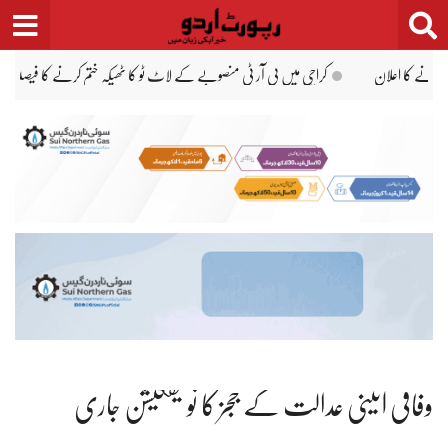
Ski
t
conten
پاکستان، سعودی عرب، ترکیہ دفاعی معاہدے پر شیخ قیصر محمود کی مبارکباد
میر رضا 
وفاقی آئینی عدالت کے ججز کا نوٹیفکیشن جاری