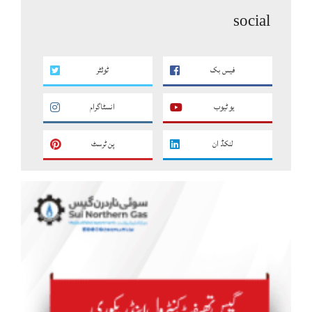
social
فیس بک
ٹوئٹر
یو ٹیوب
انسٹاگرام
لنکڈ ان
پن ٹرسٹ