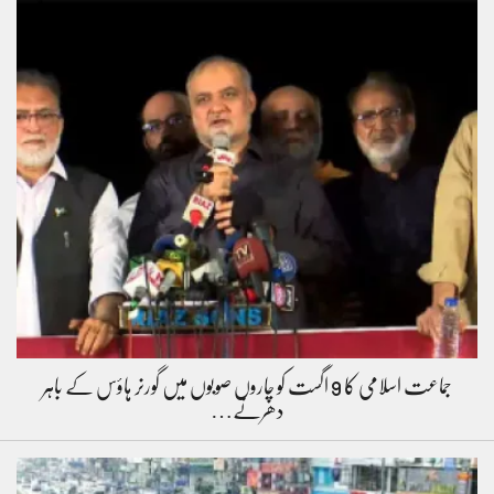
جماعت اسلامی کا 9 اگست کو چاروں صوبوں میں گورنر ہاؤس کے باہر
دھرنے…