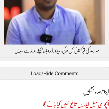
میر رضا کی قبر کشائی کل ہوگی، نیا بورڈ دوبارہ پچھلے بورڈ سے تبدیل…
Load/Hide Comments
اپنا تبصرہ بھیجیں
آپکا ای میل ایڈریس شائع نہیں کیا جائے گا