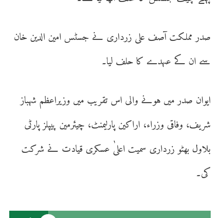
صدر مملکت آصف علی زرداری نے جسٹس امین الدین خان
سے ان کے عہدے کا حلف لیا۔
ایوان صدر میں ہونے والی اس تقریب میں وزیراعظم شہباز
شریف، وفاقی وزراء، اراکین پارلیمنٹ، چیئرمین پیپلز پارٹی
بلاول بھٹو زرداری سمیت اعلیٰ عسکری قیادت نے شرکت
کی۔