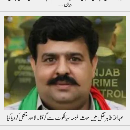
بیان…
عبداللّٰہ طاہر قتل میں ملوث ملزمہ سیالکوٹ سے گرفتار، لاہور منتقل کردیا گیا