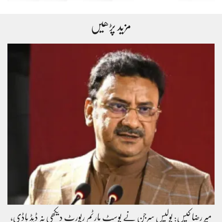
مزید پڑھیں
میر رضا کیس: پولیس سرجن نے پوسٹ مارٹم رپورٹ دیکھی نہ ڈیڈ باڈی،