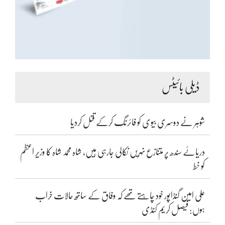
ڈیلی بائیٹس
شوہر نے دوسری بیوی کو فائرنگ کرکے قتل کردیا
دریائے سندھ پر متنازع نہریں نکالی جارہی ہیں، شاہ محمد شاہ کا وزیر اعظم
کو خط
علی امین گنڈاپور خود چاہتے تھے کہ وفاق کے ساتھ حالات خراب
ہوں: فیصل کریم کنڈی