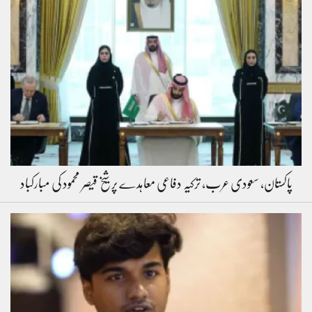
پاکستان، سعودی عرب، ترکیہ دفاعی معاہدے پر شیخ قیصر محمود کی مبارکباد