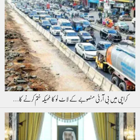
کراچی میں بی آر ٹی منصوبے کے لاٹ ٹو کا ٹھیکہ ختم کرنے کا…