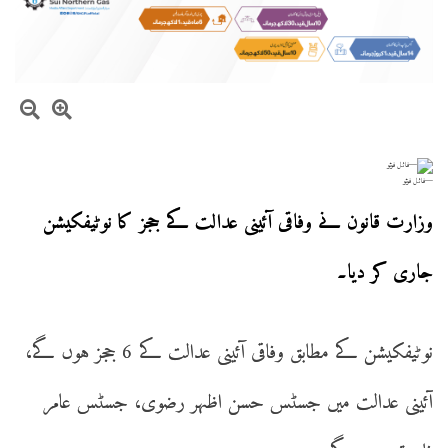
—فائل فوٹو
وزارت قانون نے وفاقی آئینی عدالت کے ججز کا نوٹیفکیشن
جاری کر دیا۔
نوٹیفکیشن کے مطابق وفاقی آئینی عدالت کے 6 ججز ہوں گے،
آئینی عدالت میں جسٹس حسن اظہر رضوی، جسٹس عامر