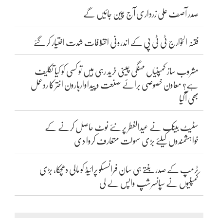
صدر آصف علی زرداری آج چین جائیں گے
فتنہ الخوارج ٹی ٹی پی کے اندرونی اختلافات شدت اختیار کر گئے
مشروب ساز کمپنیاں مہنگی چینی خرید رہی ہیں تو کسی کو کیا تکلیف
ہے؟ معاون خصوصی برائے صنعت و پیداوارہارون اختر کا ردعمل
بھی آگیا
سٹیٹ بینک نے عیدالفطر پر نئے نوٹ حاصل کرنے کے
خواہشمندوں کیلئے بڑی سہولت متعارف کروا دی
ٹرمپ کے صدر بنتے ہی سان فرانسسکو پرائیڈ کو مالی دھچکا، بڑی
کمپنیوں نے سپانسرشپ واپس لے لی