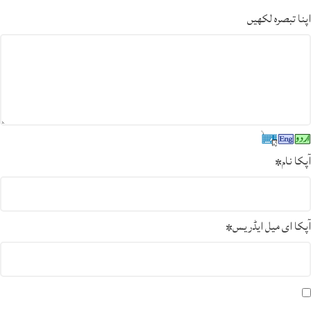
اپنا تبصرہ لکھیں
آپکا نام
*
آپکا ای میل ایڈریس
*