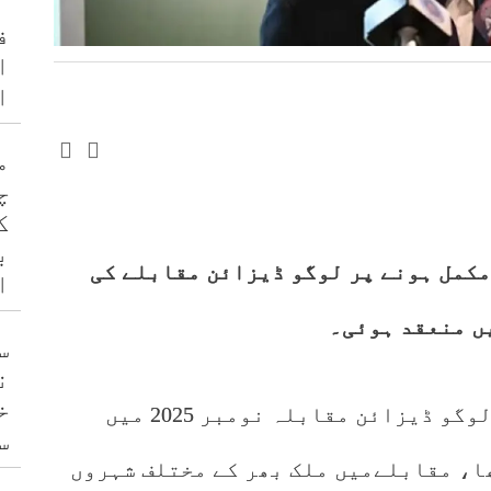
ف
ا
ا
م
چ
ک
ب
سفارتی تعلقات کے 75 برس مکمل ہونے پر لوگو ڈیزائن مقابلے کی
ا
یں منعقد ہوئی۔
س
ن
خ
وزارت خارجہ کے اعلامیہ کے مطابق لوگو ڈیزائن مقابلہ نومبر 2025 میں
س
ا، مقابلےمیں ملک بھر کے مختلف شہروں