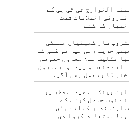
تنہ الخوارج ٹی ٹی پی کے
ندرونی اختلافات شدت
ختیار کر گئے
شروب ساز کمپنیاں مہنگی
ینی خرید رہی ہیں تو کسی کو
یا تکلیف ہے؟ معاون خصوصی
رائے صنعت و پیداوارہارون
ختر کا ردعمل بھی آگیا
ٹیٹ بینک نے عیدالفطر پر
ئے نوٹ حاصل کرنے کے
واہشمندوں کیلئے بڑی
ہولت متعارف کروا دی