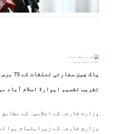
تصویر سوشل میڈیا۔
پاک چین 
تقریب تقسیم ایوارڈ اسلام آباد م
وزارتِ خارجہ کے زیراہتمام ہوا تھ