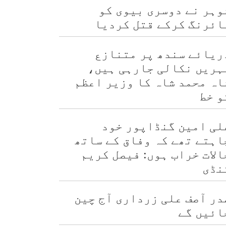
وہر نے دوسری بیوی کو
ائرنگ کرکے قتل کردیا
ریائے سندھ پر متنازع
ہریں نکالی جارہی ہیں،
اہ محمد شاہ کا وزیر اعظم
و خط
لی امین گنڈاپور خود
اہتے تھے کہ وفاق کے ساتھ
الات خراب ہوں: فیصل کریم
نڈی
در آصف علی زرداری آج چین
ائیں گے