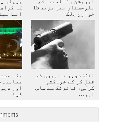
آپریشن ردُالفتنہ 3،
پیپلز پا
بلوچستان میں مزید 15
کہ کراچی
خوارج ہلاک
آئے: میئ
اٹک: شوہر نے بیوی کو
مکہ مشت
قتل کر کے خودکشی
معاہدہ، 
کرلی، فائرنگ سے ساس
اور لاہو
اور…
گیا
mments