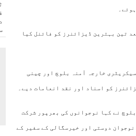
ٹ
ہوئے۔
ف
د
س
عد تین بہترین ڈیزائنرز کو فائنل کیا
سیکریٹری خارجہ آمنہ بلوچ اور چینی
زائنرز کو اسناد اور نقد انعامات دیے۔
 آمنہ بلوچ نے کہا نوجوانوں کی بھرپور شرکت
نوجوان دوستی اور خیرسگالی کے سفیر کے