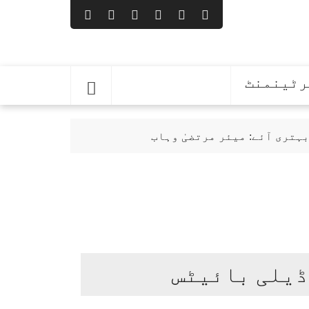
رٹینمنٹ
ہتری آئے: میئر مرتضیٰ وہاب
ا پہلا اجلاس کل طلب
ڈیلی بائیٹس