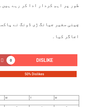
طور پر اہم کردار ادا کر رہے ہیں۔
چینی سفیر جیانگ ژی ڈونگ نے پاکس
اجاگر کیا۔
DISLIKE
0
50% Dislikes
W
T
M