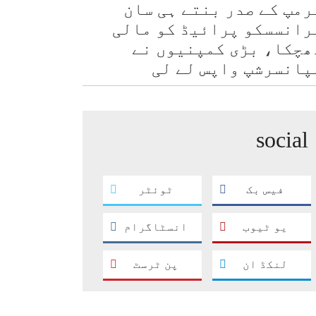
رمپ کے صدر بنتے ہی سان
رانسسکو پرائیڈ کو مالی
ھچکا، بڑی کمپنیوں نے
پانسرشپ واپس لے لی
social
فیس بک
ٹوئٹر
یو ٹیوب
انسٹاگرام
لنکڈ ان
پن ٹرسٹ