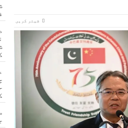
ش
ف
شیئر کریں
د
ن
ش
ک
ع
چ
ح
ک
ص
ج