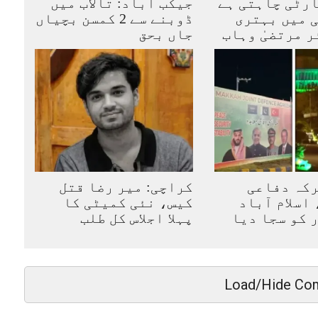
رٹی چاہتی ہے
جیکب آباد: تالاب میں
 میں بہتری
ڈوبنے سے 2 کمسن بچیاں
ر مرتضیٰ وہاب
جاں بحق
رکہ دفاعی
کراچی: میر رضا قتل
اسلام آباد
کیس، نئی کمیٹی کا
ر کو سجا دیا
پہلا اجلاس کل طلب
Load/Hide Co