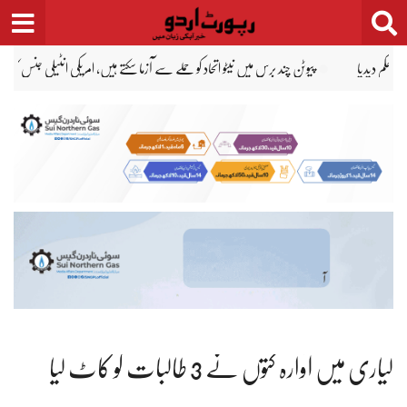
Ski
t
conten
مڈ ٹرم انتخابات سے قبل ٹرمپ کو بڑا دھچکا، ووٹر فہرستوں پر 21ویں عدالتی شکست
لیاری میں آوارہ کتوں نے 3 طالبات کو کاٹ لیا