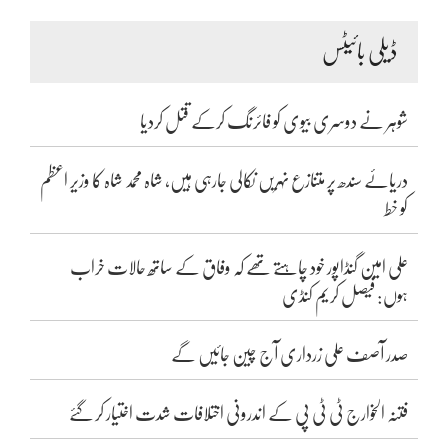
ڈیلی بائیٹس
شوہر نے دوسری بیوی کو فائرنگ کرکے قتل کردیا
دریائے سندھ پر متنازع نہریں نکالی جارہی ہیں، شاہ محمد شاہ کا وزیر اعظم
کو خط
علی امین گنڈاپور خود چاہتے تھے کہ وفاق کے ساتھ حالات خراب
ہوں: فیصل کریم کنڈی
صدر آصف علی زرداری آج چین جائیں گے
فتنہ الخوارج ٹی ٹی پی کے اندرونی اختلافات شدت اختیار کر گئے