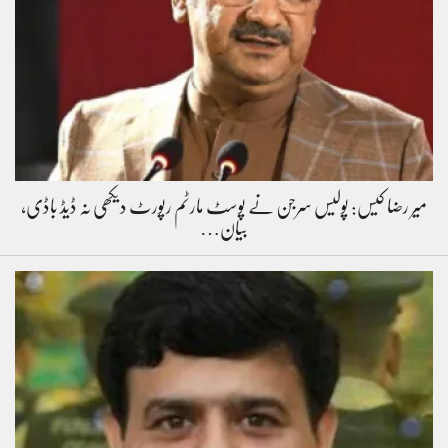
میر رضا کیس: پولیس سرجن نے پوسٹ مارٹم رپورٹ دیکھی نہ ڈیڈ باڈی،
بیان…