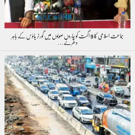
جماعت اسلامی کا 9 اگست کو چاروں صوبوں میں گورنر ہاؤس کے باہر
دھرنے…