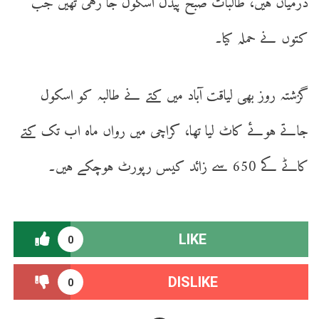
درمیان ہیں، طالبات صبح پیدل اسکول جا رہی تھیں جب
کتوں نے حملہ کیا۔
گزشتہ روز بھی لیاقت آباد میں کتے نے طالبہ کو اسکول
جاتے ہوئے کاٹ لیا تھا، کراچی میں رواں ماہ اب تک کتے
کاٹے کے 650 سے زائد کیس رپورٹ ہوچکے ہیں۔
LIKE
0
DISLIKE
0