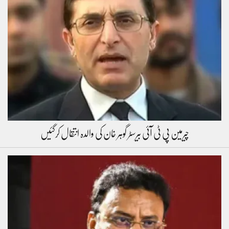
چیرمین پی ٹی آئی بیرسٹر گوہر خان کی والدہ انتقال کرگئیں