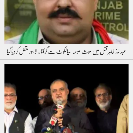
عبداللّٰہ طاہر قتل میں ملوث ملزمہ سیالکوٹ سے گرفتار، لاہور منتقل کردیا گیا