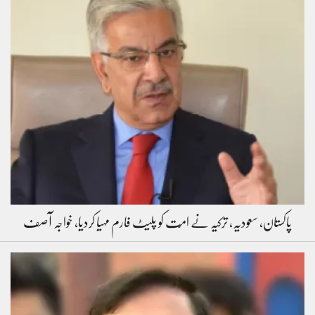
پاکستان، سعودیہ، ترکیہ نے امّت کو پلیٹ فارم مہیا کردیا، خواجہ آصف