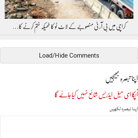
کراچی میں بی آر ٹی منصوبے کے لاٹ ٹو کا ٹھیکہ ختم کرنے کا…
Load/Hide Comments
اپنا تبصرہ بھیجیں
آپکا ای میل ایڈریس شائع نہیں کیا جائے گا
اپنا تبصرہ لکھیں