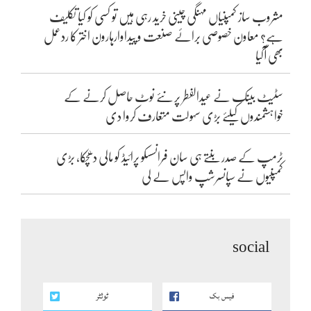
مشروب ساز کمپنیاں مہنگی چینی خرید رہی ہیں تو کسی کو کیا تکلیف
ہے؟ معاون خصوصی برائے صنعت و پیداوارہارون اختر کا ردعمل
بھی آگیا
سٹیٹ بینک نے عیدالفطر پر نئے نوٹ حاصل کرنے کے
خواہشمندوں کیلئے بڑی سہولت متعارف کروا دی
ٹرمپ کے صدر بنتے ہی سان فرانسسکو پرائیڈ کو مالی دھچکا، بڑی
کمپنیوں نے سپانسرشپ واپس لے لی
social
فیس بک
ٹوئٹر