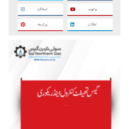
یو ٹیوب
انسٹاگرام
لنکڈ ان
پن ٹرسٹ