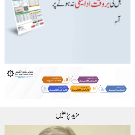
مزید پڑھیں