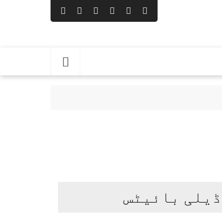
تھی
مد
ڈیلی بائیٹس