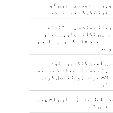
وہر نے دوسری بیوی کو
ائرنگ کرکے قتل کردیا
ریائے سندھ پر متنازع
ہریں نکالی جارہی ہیں،
اہ محمد شاہ کا وزیر اعظم
و خط
لی امین گنڈاپور خود
اہتے تھے کہ وفاق کے ساتھ
الات خراب ہوں: فیصل کریم
نڈی
در آصف علی زرداری آج چین
ائیں گے