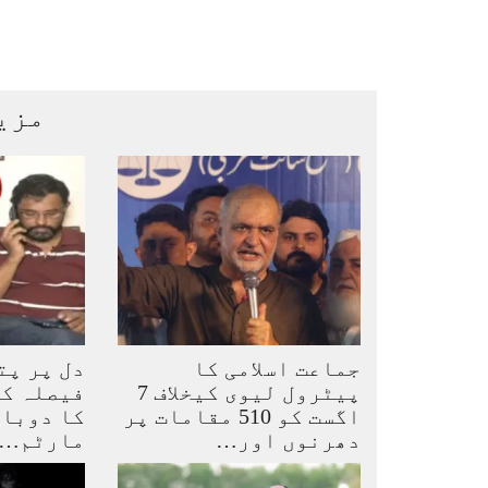
مزی
جماعت اسلامی کا
دل پر پت
پیٹرول لیوی کیخلاف 7
فیصلہ کی
اگست کو 510 مقامات پر
کا دوبار
دھرنوں اور…
مارٹم…