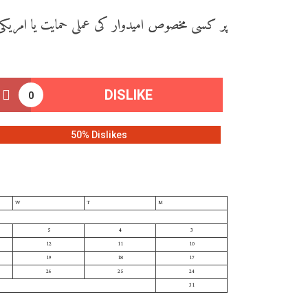
پر کسی مخصوص امیدوار کی عملی حمایت یا امریکی 
DISLIKE
0
50% Dislikes
W
T
M
5
4
3
12
11
10
19
18
17
26
25
24
31