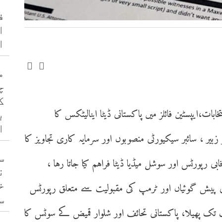
ف
ا
ا
م
چ
ک
اختر خانزادہ )2016 امریکی انتخابات،ایپسٹین فائلز میں پاکستانی ڈیٹا اینالیٹکس کا
ب
ا
زبیر ، سائبر سیکیورٹی منصوبوں اور سرمایہ کاری تجاویز کا
س
بی رپورٹس اور سوشل میڈیا ڈیٹا فراہم کیا جاتا رہا ،
ن
خ
کی پیش گوئیاں اور ٹرمپ کی مقبولیت سے متعلق رپورٹس
س
یت تک پھیلا، پاکستانی تحائف اور شلوار قمیض کے سوٹس کا