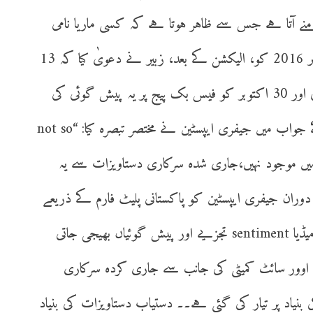
ںRef: Mariaکا ذکر بھی سامنے آتا ہے جس سے ظاہر ہوتا ہے کہ کسی ماریا نامی
شخصیت کے ذریعے تعارف یا ریفرل ہوا،۔11 نومبر 2016 کو، الیکشن کے بعد، زبیر نے دعویٰ کیا کہ 13
ریاستوں میں سے 11 کی پیش گوئی درست رہی اور 30 اکتوبر کو فیس بک پیج پر یہ پیش گوئی کی
گئی تھی کہ ٹرمپ اگلے صدر ہوں گے۔ اس کے جواب میں جیفری ایپسٹین نے مختصر تبصرہ کیا: “not so
 میں موجود نہیں،جاری شدہ سرکاری دستاویزات سے یہ
رتی انتخاب کے دوران جیفری ایپسٹین کو پاکستانی پلیٹ فارم کے ذریعے
انتخابی رپورٹس، ریاستی سطح پر امکانات، سوشل میڈیا sentiment تجزیے اور پیش گوئیاں بھیجی جاتی
س اوور سائٹ کمیٹی کی جانب سے جاری کردہ سرکاری
 بنیاد پر تیار کی گئی ہے۔۔ دستیاب دستاویزات کی بنیاد