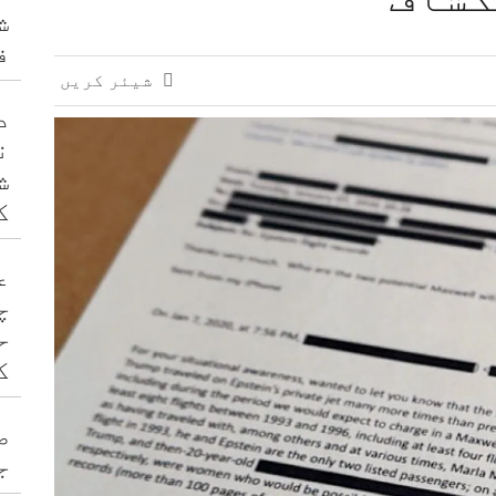
ش
ف
شیئر کریں
د
ن
ش
ک
ع
چ
ح
ک
ص
ج