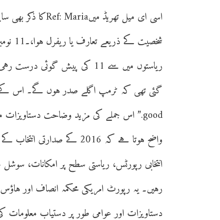
اسی ای میل تھریڈ می
good.” اس جملے کی مزید وضاحت دستاویزات
واضح ہوتا ہے کہ 2016 کے صدا
رہیں۔ یہ رپورٹ امریکی محکمہ انصاف اور ہاؤ
دستاویزات اور عوامی طور پر دستیاب معلومات کی