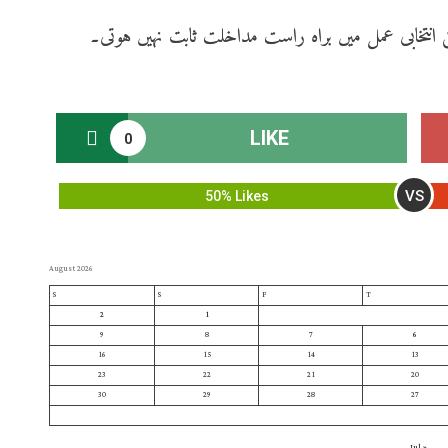
انتخابی عمل میں براہ راست مداخلت ثابت نہیں ہوتی۔
LIKE
0
VS
50% Likes
August 2026
S
S
F
T
2
1
9
8
7
6
16
15
14
13
23
22
21
20
30
29
28
27