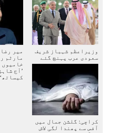
وزیراعظم شہباز شریف
میر رضا 
سعودی عرب پہنچ گئے
مارٹم رپ
خامیوں 
’آج شاہ
کیساتھ‘
کراچی: گلشن جمال میں
آفس سے پھندا لگی لاش