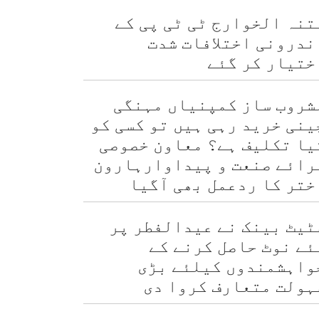
تنہ الخوارج ٹی ٹی پی کے
ندرونی اختلافات شدت
ختیار کر گئے
شروب ساز کمپنیاں مہنگی
ینی خرید رہی ہیں تو کسی کو
یا تکلیف ہے؟ معاون خصوصی
رائے صنعت و پیداوارہارون
ختر کا ردعمل بھی آگیا
ٹیٹ بینک نے عیدالفطر پر
ئے نوٹ حاصل کرنے کے
واہشمندوں کیلئے بڑی
ہولت متعارف کروا دی