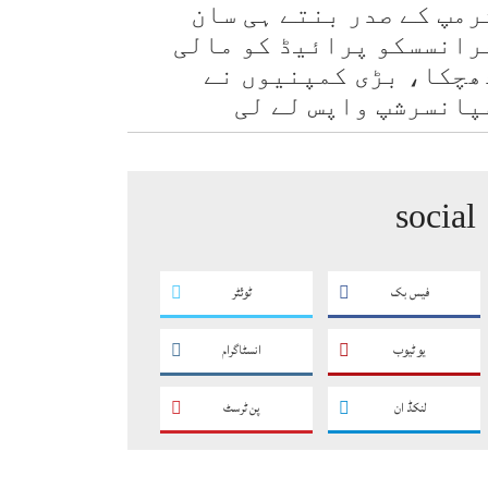
رمپ کے صدر بنتے ہی سان
رانسسکو پرائیڈ کو مالی
ھچکا، بڑی کمپنیوں نے
پانسرشپ واپس لے لی
social
فیس بک
ٹوئٹر
یو ٹیوب
انسٹاگرام
لنکڈ ان
پن ٹرسٹ