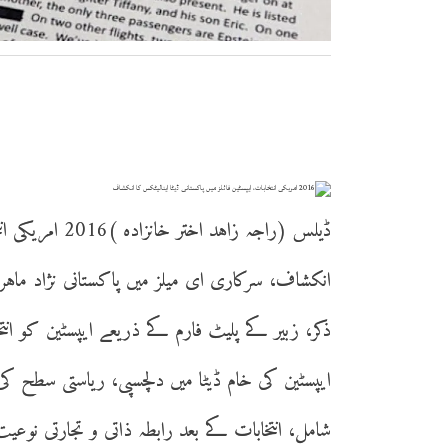
ڈیلس (راجہ زاہد 
انکشاف، سرکاری ای میلز میں پاکستانی نژاد ماہر 
ذکر، زبیر کے پلیٹ فارم کے ذریعے ایپسٹین کو انتخا
ایپسٹین کی خام ڈیٹا میں دلچسپی، ریاستی سطح 
شامل، انتخابات کے بعد رابطہ ذاتی و تجارتی نوع