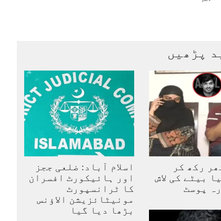
« Jul
د پڑھیں
ھر رکھ کر
اسلام آباد: ضلعی ججز
ا بیٹے کی لاش
اور ہائیکورٹ افسران
ہ پوسٹ
کا ٹرانسپورٹ
مونیٹائزیشن الاؤنس
بڑھا دیا گیا