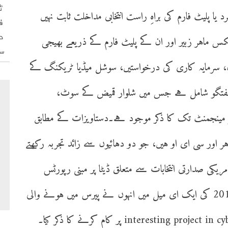
ٹ
یا پلیٹ فارم کی براہِ راست انتخابی مداخلت ثابت نہیں
ف
د
لیٹکس ماہر زبیر اور ان کے پلیٹ فارم کے ذریعے بھیجی
س
ں، سرمایہ کاری کی درخواستیں، سوشل میڈیا ٹریکنگ کے
 گفتگو شامل ہے جس میں شلوار قمیض کے سوٹ،
سر مینجمنٹ تک کا ذکر موجود ہے۔دستاویزات کے مطابق
ہر اور سی ای او ہیں، جو دو دہائیوں سے زائد تجربہ رکھتے
 کے پلیٹ فارم کے ذریعے 2016 کے امریکی صدارتی انتخابات سے متعلق ڈیٹا پر مبنی رپورٹس
جیفری ایپسٹین کو بھیجی جاتی رہیں۔19 مئی 2016 کی ایک ای میل میں انہوں نے پیرس میں ہونے والی
ملاقات کا حوالہ دیتے ہوئے ایک interesting project in cyber security پر کام کرنے کا ذکر کیا۔