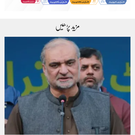
مزید پڑھیں