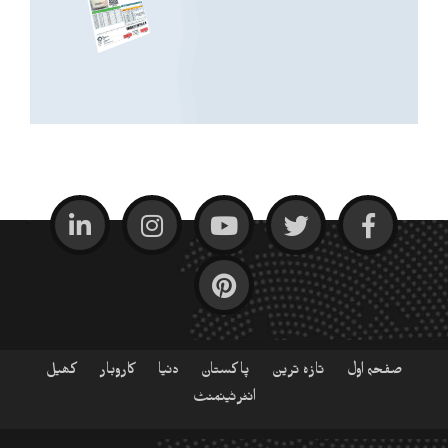
صفحہ اول
تازہ ترین
پاکستان
دنیا
کاروبار
کھیل
انٹرٹینمنٹ