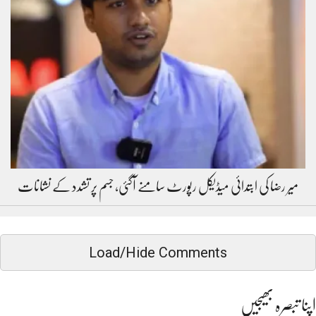
میر رضا کی ابتدائی میڈیکل رپورٹ سامنے آگئی، جسم پر تشدد کے نشانات
Load/Hide Comments
اپنا تبصرہ بھیجیں