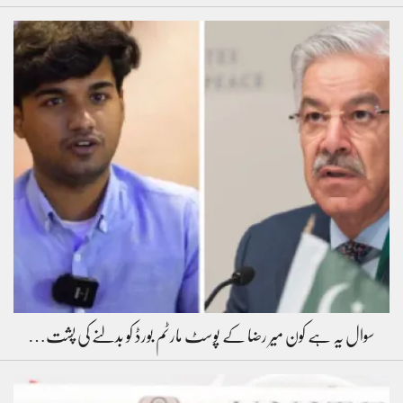
سوال یہ ہے کون میر رضا کے پوسٹ مارٹم بورڈ کو بدلنے کی پشت…