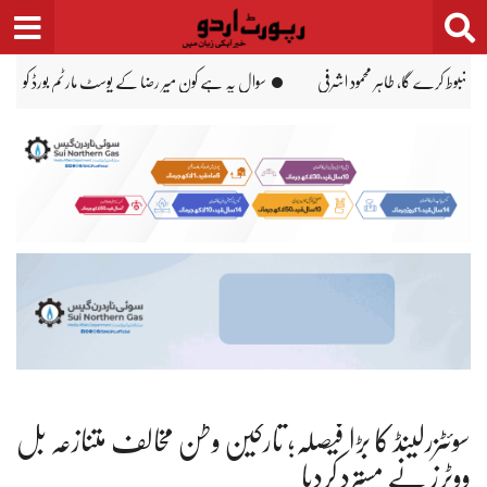
Ski
t
conten
رہا ہے یا تھا، خواجہ آصف
پاکستان نے وہ سفارتی کردار ادا کیا جو بڑی طاقتیں بھی ادا نہ ک
سوئٹزرلینڈ کا بڑا فیصلہ؛ تارکین وطن مخالف متنازعہ بل
ووٹرز نے مسترد کردیا