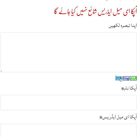
آپکا ای میل ایڈریس شائع نہیں کیا جائے گا
اپنا تبصرہ لکھیں
آپکا نام
*
آپکا ای میل ایڈریس
*