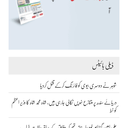
ڈیلی بائیٹس
شوہر نے دوسری بیوی کو فائرنگ کرکے قتل کردیا
دریائے سندھ پر متنازع نہریں نکالی جارہی ہیں، شاہ محمد شاہ کا وزیر اعظم
کو خط
علی امین گنڈاپور خود چاہتے تھے کہ وفاق کے ساتھ حالات خراب