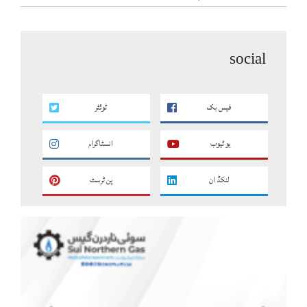
social
فیس بک
ٹوئٹر
یو ٹیوب
انسٹاگرام
لنکڈ ان
پن ٹرسٹ