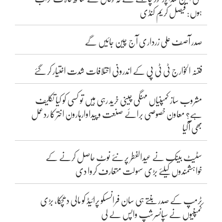
ہوں: فیصل کریم کنڈی
صدر آصف علی زرداری آج چین جائیں گے
فتنہ الخوارج ٹی ٹی پی کے اندرونی اختلافات شدت اختیار کر گئے
مشروب ساز کمپنیاں مہنگی چینی خرید رہی ہیں تو کسی کو کیا تکلیف
ہے؟ معاون خصوصی برائے صنعت و پیداوارہارون اختر کا ردعمل
بھی آگیا
سٹیٹ بینک نے عیدالفطر پر نئے نوٹ حاصل کرنے کے
خواہشمندوں کیلئے بڑی سہولت متعارف کروا دی
ٹرمپ کے صدر بنتے ہی سان فرانسسکو پرائیڈ کو مالی دھچکا، بڑی
کمپنیوں نے سپانسرشپ واپس لے لی