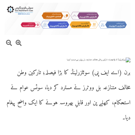
برن (اے ایف پی) سوئٹزرلینڈ کا بڑا فیصلہ؛ تارکین وطن
مخالف متنازعہ بل ووٹرز نے مسترد کر دیا، سوئس عوام نے
استحکام، کھلے پن اور قابلِ بھروسہ ہونے کا ایک واضح پیغام
دیا۔