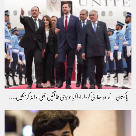
پاکستان نے وہ سفارتی کردار ادا کیا جو بڑی طاقتیں بھی ادا نہ کرسکیں،…