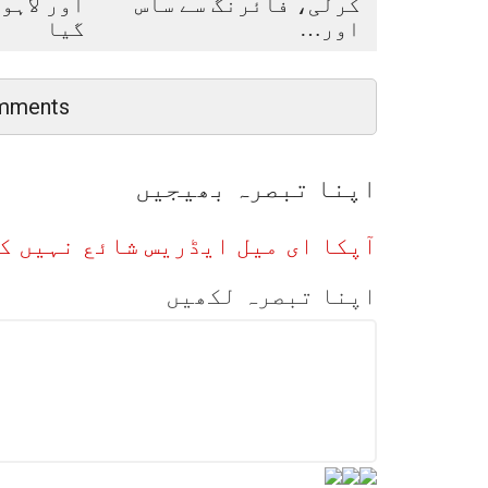
کرلی، فائرنگ سے ساس
اور لاہو
اور…
گیا
mments
اپنا تبصرہ بھیجیں
آپکا ای میل ایڈریس شائع نہیں ک
اپنا تبصرہ لکھیں