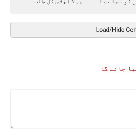
ر کو سجا دیا
پہلا اجلاس کل طلب
Load/Hide Co
یا جائے گا