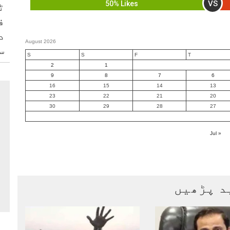
VS
50% Likes
ٹ
ف
د
August 2026
س
S
S
F
T
2
1
9
8
7
6
16
15
14
13
23
22
21
20
30
29
28
27
« Jul
د پڑھیں