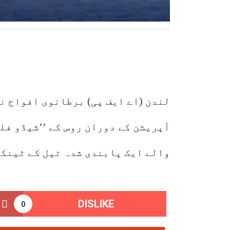
لندن (اے ایف پی) برطانوی افواج ن
آپریشن کے دوران روس کے ’’شیڈو فل
والے ایک پابندی شدہ تیل کے ٹینکر
DISLIKE
0