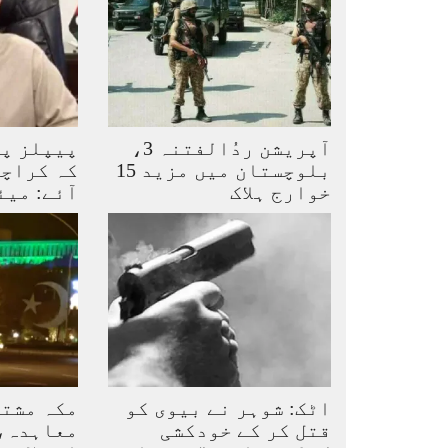
آپریشن ردُالفتنہ 3،
پیپلز پا
بلوچستان میں مزید 15
کہ کراچی
خوارج ہلاک
آئے: میئ
اٹک: شوہر نے بیوی کو
مکہ مشت
قتل کر کے خودکشی
معاہدہ، 