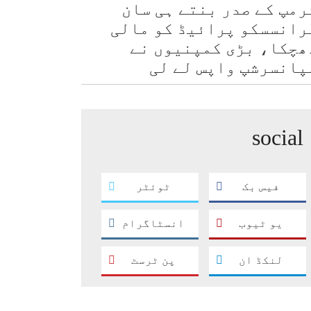
رمپ کے صدر بنتے ہی سان
رانسسکو پرائیڈ کو مالی
ھچکا، بڑی کمپنیوں نے
پانسرشپ واپس لے لی
social
فیس بک
ٹوئٹر
یو ٹیوب
انسٹاگرام
لنکڈ ان
پن ٹرسٹ