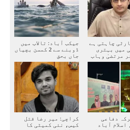
رٹی چاہتی ہے
جیکب آباد: تالاب میں
 میں بہتری
ڈوبنے سے 2 کمسن بچیاں
ر مرتضیٰ وہاب
جاں بحق
رکہ دفاعی
کراچی: میر رضا قتل
اسلام آباد
کیس، نئی کمیٹی کا