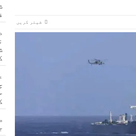
ش
ف
شیئر کریں
د
ن
ش
ک
ع
چ
ح
ک
ص
ج