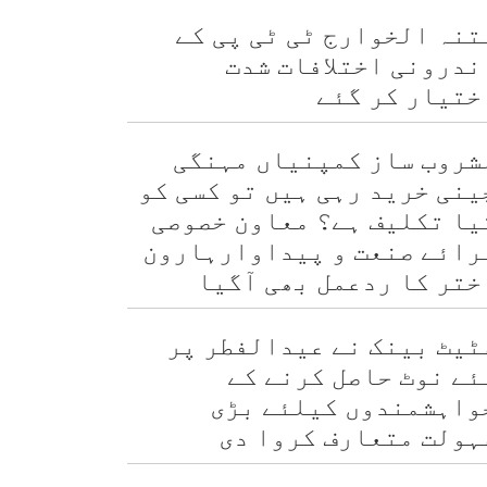
تنہ الخوارج ٹی ٹی پی کے
ندرونی اختلافات شدت
ختیار کر گئے
شروب ساز کمپنیاں مہنگی
ینی خرید رہی ہیں تو کسی کو
یا تکلیف ہے؟ معاون خصوصی
رائے صنعت و پیداوارہارون
ختر کا ردعمل بھی آگیا
ٹیٹ بینک نے عیدالفطر پر
ئے نوٹ حاصل کرنے کے
واہشمندوں کیلئے بڑی
ہولت متعارف کروا دی