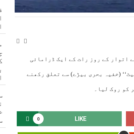
ف
ا
ا
م
چ
ے اتوار کے روز رات کے ایک ڈرامائی
ک
ب
یٹ‘‘ (خفیہ بحری بیڑے) سے تعلق رکھنے
ا
 کو روک لیا۔
س
ن
خ
LIKE
س
0