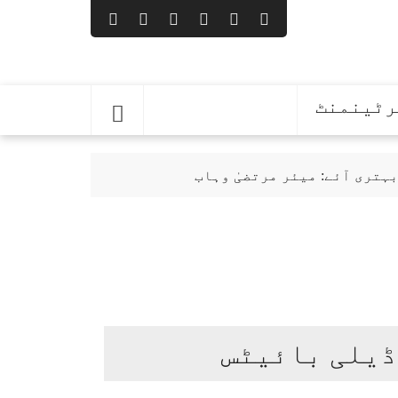
رٹینمنٹ
ہتری آئے: میئر مرتضیٰ وہاب
ا پہلا اجلاس کل طلب
ڈیلی بائیٹس