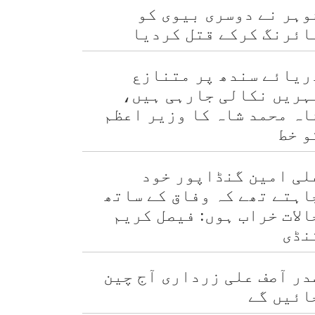
وہر نے دوسری بیوی کو
ائرنگ کرکے قتل کردیا
ریائے سندھ پر متنازع
ہریں نکالی جارہی ہیں،
اہ محمد شاہ کا وزیر اعظم
و خط
لی امین گنڈاپور خود
اہتے تھے کہ وفاق کے ساتھ
الات خراب ہوں: فیصل کریم
نڈی
در آصف علی زرداری آج چین
ائیں گے