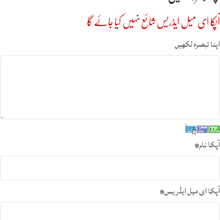
آپکا ای میل ایڈریس شائع نہیں کیا جائے گا
اپنا تبصرہ لکھیں
آپکا نام
*
آپکا ای میل ایڈریس
*