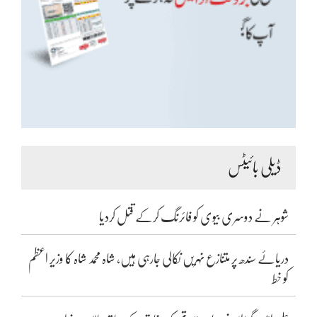
ڈیلی بائیٹس
شوہر نے دوسری بیوی کو فائرنگ کرکے قتل کردیا
دریائے سندھ پر متنازع نہریں نکالی جارہی ہیں، شاہ محمد شاہ کا وزیر اعظم
کو خط