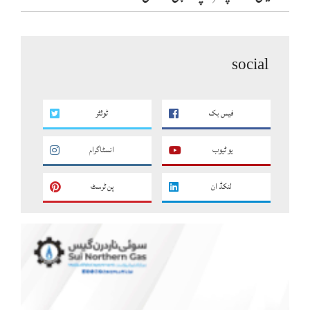
social
فیس بک
ٹوئٹر
یو ٹیوب
انسٹاگرام
لنکڈ ان
پن ٹرسٹ