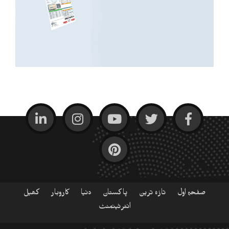
صفحہ اول
تازہ ترین
پاکستان
دنیا
کاروبار
کھیل
انٹرٹینمنٹ