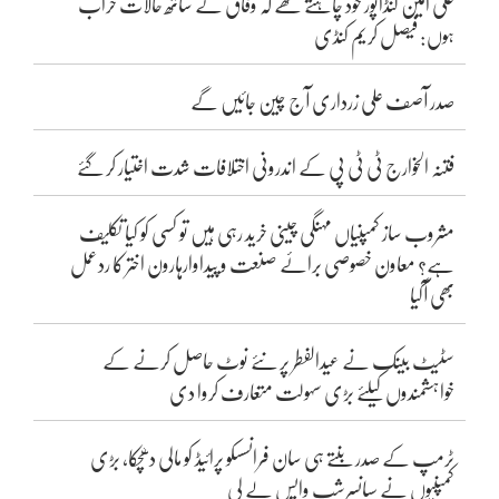
علی امین گنڈاپور خود چاہتے تھے کہ وفاق کے ساتھ حالات خراب
ہوں: فیصل کریم کنڈی
صدر آصف علی زرداری آج چین جائیں گے
فتنہ الخوارج ٹی ٹی پی کے اندرونی اختلافات شدت اختیار کر گئے
مشروب ساز کمپنیاں مہنگی چینی خرید رہی ہیں تو کسی کو کیا تکلیف
ہے؟ معاون خصوصی برائے صنعت و پیداوارہارون اختر کا ردعمل
بھی آگیا
سٹیٹ بینک نے عیدالفطر پر نئے نوٹ حاصل کرنے کے
خواہشمندوں کیلئے بڑی سہولت متعارف کروا دی
ٹرمپ کے صدر بنتے ہی سان فرانسسکو پرائیڈ کو مالی دھچکا، بڑی
کمپنیوں نے سپانسرشپ واپس لے لی