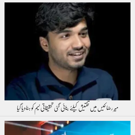
میر رضا کیس میں تفتیش کیلئے بنائی گئی تحقیقاتی ٹیم کو ہٹادیا گیا