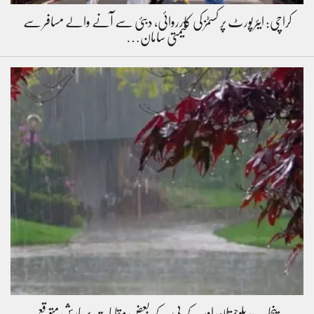
کراچی: ایئرپورٹ پر کسٹمز کی کارروائی، دبئی سے آنے والے مسافر سے
قیمتی سامان…
پنجاب، بلوچستان اور کے پی کے بعض مقامات پر بارش متوقع