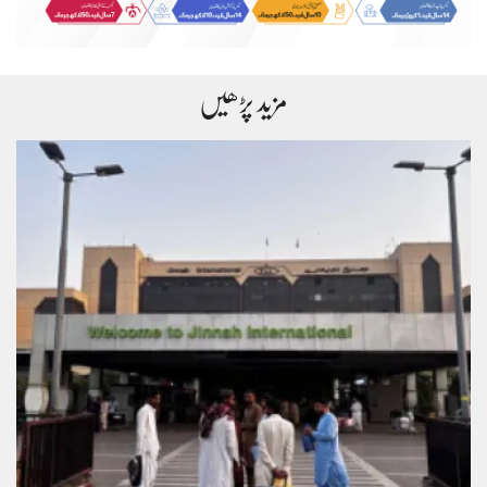
مزید پڑھیں