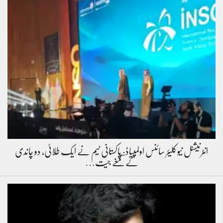
انٹرنیشنل نیوکلیئر سائنس اولمپیاڈ: پاکستانی ٹیم نے ایک طلائی، دو چاندی
کے تمغے جیت…