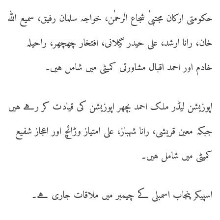
حکومتی ارکان مجتبیٰ شجاع الرحمٰن، خواجہ سلمان رفیق، سمیع اللّٰہ
خان، رانا ارشد، علی حیدر گیلانی، افتخار چھچھر، راحیلہ
خادم اور احمد اقبال مشاورتی کمیٹی میں شامل ہیں۔
اپوزیشن لیڈر ملک احمد بچھر اپوزیشن کی قیادت کر رہے ہیں
جبکہ معین قریشی، رانا شہباز، علی امتیاز وڑائچ اور اعجاز شفیع
کمیٹی میں شامل ہیں۔
اسپیکر پنجاب اسمبلی کے چیمبر میں ملاقات جاری ہے۔