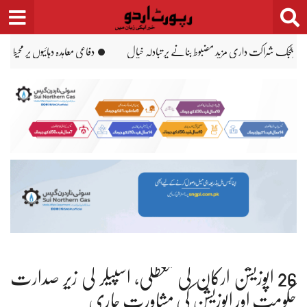
Ski
t
conten
حیط اسٹرٹیجک تعلقات کا نتیجہ، سعودی سفارتخانہ امریکا
ٹرمپ سے منسلک تیل کمپنی کی گرین 
26 اپوزیشن ارکان کی معطلی، اسپیکر کی زیرِ صدارت
حکومت اور اپوزیشن کی مشاورت جاری