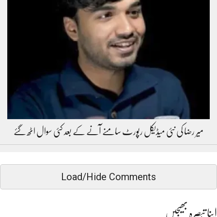
میر رضا کی نئی میڈیکل رپورٹ سامنے آنے کے بعد کئی سوال اٹھ گئے
Load/Hide Comments
اپنا تبصرہ بھیجیں