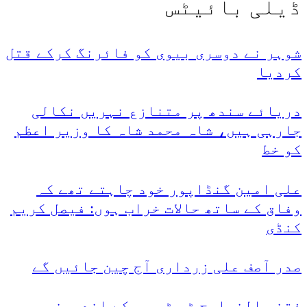
ڈیلی بائیٹس
شوہر نے دوسری بیوی کو فائرنگ کرکے قتل
کردیا
دریائے سندھ پر متنازع نہریں نکالی
جارہی ہیں، شاہ محمد شاہ کا وزیر اعظم
کو خط
علی امین گنڈاپور خود چاہتے تھے کہ
وفاق کے ساتھ حالات خراب ہوں: فیصل کریم
کنڈی
صدر آصف علی زرداری آج چین جائیں گے
فتنہ الخوارج ٹی ٹی پی کے اندرونی