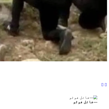
—فائل فوٹو