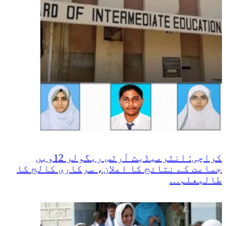
کراچی: انٹرمیڈیٹ آرٹس ریگولر 12ویں
جماعت کے نتائج کا اعلان، سرکاری کالج کا
طالبعلم…