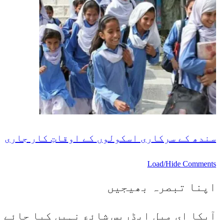
سندھ کے سرکاری اسکولوں کے اوقاتِ کار جاری
Load/Hide Comments
اپنا تبصرہ بھیجیں
آپکا ای میل ایڈریس شائع نہیں کیا جائے