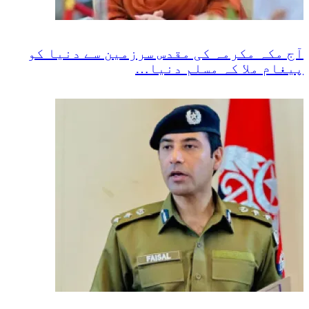
آج مکہ مکرمہ کی مقدس سرزمین سے دنیا کو
پیغام ملا کہ مسلم دنیا…