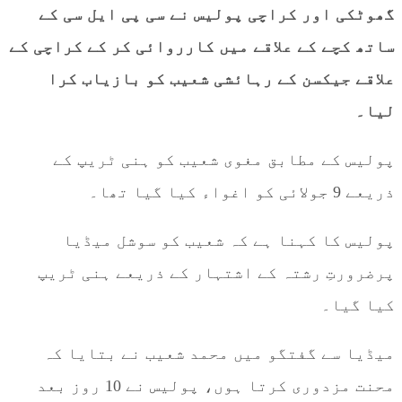
گھوٹکی اور کراچی پولیس نے سی پی ایل سی کے
ساتھ کچے کے علاقے میں کارروائی کر کے کراچی کے
علاقے جیکسن کے رہائشی شعیب کو بازیاب کرا
لیا۔
پولیس کے مطابق مغوی شعیب کو ہنی ٹریپ کے
ذریعے 9 جولائی کو اغواء کیا گیا تھا۔
پولیس کا کہنا ہے کہ شعیب کو سوشل میڈیا
پرضرورتِ رشتہ کے اشتہار کے ذریعے ہنی ٹریپ
کیا گیا۔
میڈیا سے گفتگو میں محمد شعیب نے بتایا کہ
محنت مزدوری کرتا ہوں، پولیس نے 10 روز بعد