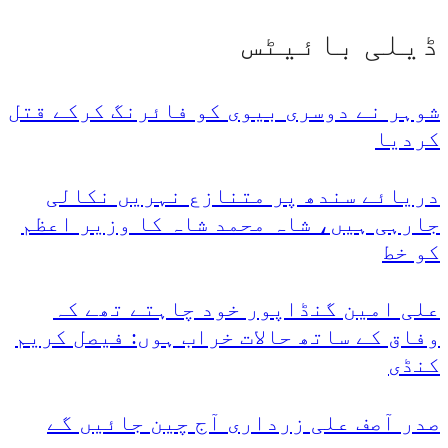
ڈیلی بائیٹس
شوہر نے دوسری بیوی کو فائرنگ کرکے قتل
کردیا
دریائے سندھ پر متنازع نہریں نکالی
جارہی ہیں، شاہ محمد شاہ کا وزیر اعظم
کو خط
علی امین گنڈاپور خود چاہتے تھے کہ
وفاق کے ساتھ حالات خراب ہوں: فیصل کریم
کنڈی
صدر آصف علی زرداری آج چین جائیں گے