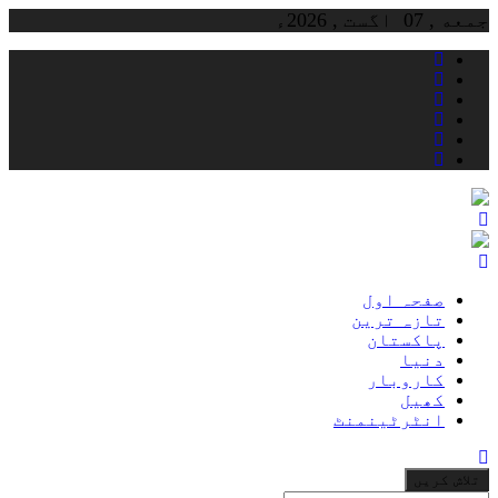
Skip
جمعه , 07 اگست , 2026ء
to
content
صفحہ اول
تازہ ترین
پاکستان
دنیا
کاروبار
کھیل
انٹرٹینمنٹ
جو
تلاش