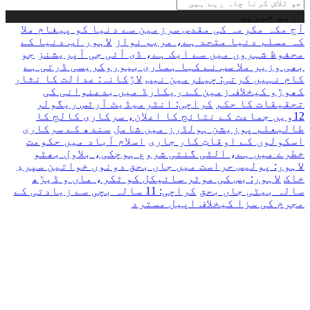
کرنا
اہم خبریں
چاہ
آج مکہ مکرمہ کی مقدس سرزمین سے دنیا کو پیغام ملا
رہے
کہ مسلم دنیا متحد ہے، مریم نواز
لاہور اب دنیا کے
ہیں
محفوظ شہروں میں سے ایک ہے، ڈی آئی جی آپریشنز
جو
یہاں
بھی وزیر ملا سب نے کہا ہماری بیوروکریسی ڈرتی ہے
لکھیں
کام نہیں کرتی: چیئرمین نیب
لاڑکانہ: عدالت کا نثار
کھوڑو کیخلاف زمین کے ریکارڈ میں بدعنوانی کی
تحقیقات کا حکم
کراچی: انٹرمیڈیٹ آرٹس ریگولر
12ویں جماعت کے نتائج کا اعلان، سرکاری کالج کا
طالبعلم پوزیشن ہولڈرز میں شامل
سندھ کے سرکاری
اسکولوں کے اوقاتِ کار جاری
اسلام آباد میں حکومت
خطرے میں ہے، الٹی گنتی شروع ہوچکی، بلاول بھٹو
لاہور: پولیس حراست میں جاں بحق دونوں خواتین سپردِ
خاک
لاہور: بس کی موٹر سائیکل کو ٹکر، ماں و ڈیڑھ
سالہ بیٹی جاں بحق
کراچی: 11 سالہ بچی سے زیادتی کے
مجرم کی سزا کیخلاف اپیل مسترد