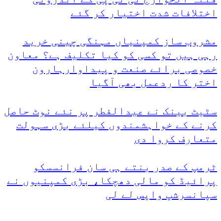
اختلافات شدت اختیار کر گئے
مشروب ساز کمپنیاں مہنگی چینی خرید
رہی ہیں تو کسی کو کیا تکلیف ہے؟ معاون
خصوصی برائے صنعت و پیداوارہارون
اختر کا ردعمل بھی آگیا
سٹیٹ بینک نے عیدالفطر پر نئے نوٹ حاصل
کرنے کے خواہشمندوں کیلئے بڑی سہولت
متعارف کروا دی
ٹرمپ کے صدر بنتے ہی سان فرانسسکو
پرائیڈ کو مالی دھچکا، بڑی کمپنیوں نے
سپانسرشپ واپس لے لی