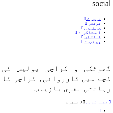
social
فیس بک
ٹوئٹر
یو ٹیوب
انسٹاگرام
لنکڈ ان
پن ٹرسٹ
گھوٹکی و کراچی پولیس کی
کچے میں کارروائی، کراچی کا
رہائشی مغوی بازیاب
شیئر کریں
0 تبصرے