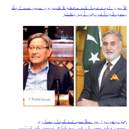
لاہور اب دنیا کے محفوظ شہروں میں سے ایک
ہے، ڈی آئی جی آپریشنز
جو بھی وزیر ملا سب نے کہا ہماری
بیوروکریسی ڈرتی ہے کام نہیں کرتی:…