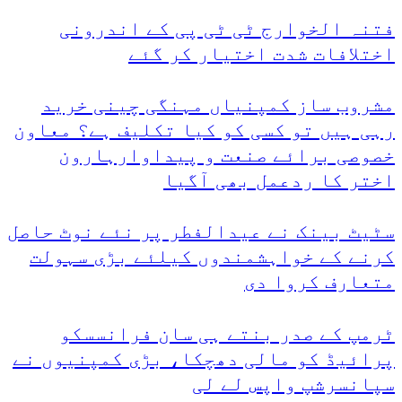
فتنہ الخوارج ٹی ٹی پی کے اندرونی
اختلافات شدت اختیار کر گئے
مشروب ساز کمپنیاں مہنگی چینی خرید
رہی ہیں تو کسی کو کیا تکلیف ہے؟ معاون
خصوصی برائے صنعت و پیداوارہارون
اختر کا ردعمل بھی آگیا
سٹیٹ بینک نے عیدالفطر پر نئے نوٹ حاصل
کرنے کے خواہشمندوں کیلئے بڑی سہولت
متعارف کروا دی
ٹرمپ کے صدر بنتے ہی سان فرانسسکو
پرائیڈ کو مالی دھچکا، بڑی کمپنیوں نے
سپانسرشپ واپس لے لی