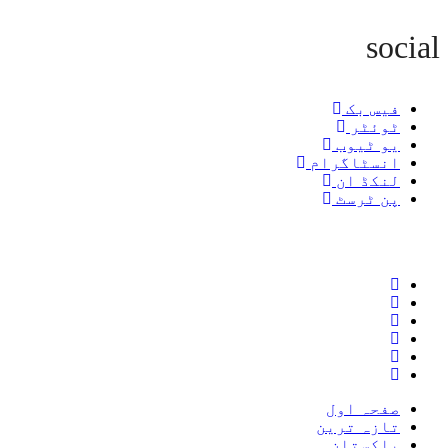
social
فیس بک
ٹوئٹر
یو ٹیوب
انسٹاگرام
لنکڈ ان
پن ٹرسٹ
صفحہ اول
تازہ ترین
پاکستان