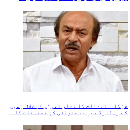
لاڑکانہ: عدالت کا نثار کھوڑو کیخلاف زمین
کے ریکارڈ میں بدعنوانی کی تحقیقات کا…