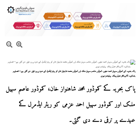
پاک بحریہ کے کموڈور سہیل احمد عزمی، کموڈور عاصم سہیل ملک اور کموڈور محمد شاہنواز خان کو ریئر ایڈمرل کے عہدے پر ترقی دی گئی ہے—تصاویر
بشکریہ ڈائریکٹر جنرل پبلک ریلیشنز نیوی
پاک بحریہ کے کموڈور محمد شاہنواز خان، کموڈور عاصم سہیل
ملک اور کموڈور سہیل احمد عزمی کو ریئر ایڈمرل کے
عہدے پر ترقی دے دی گئی۔