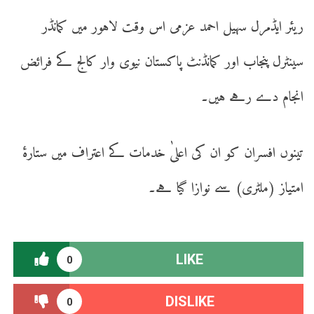
ریئر ایڈمرل سہیل احمد عزمی اس وقت لاہور میں کمانڈر
سینٹرل پنجاب اور کمانڈنٹ پاکستان نیوی وار کالج کے فرائض
انجام دے رہے ہیں۔
تینوں افسران کو ان کی اعلیٰ خدمات کے اعتراف میں ستارۂ
امتیاز (ملٹری) سے نوازا گیا ہے۔
LIKE
0
DISLIKE
0