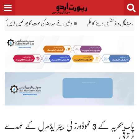
Ski
t
conten
 جی سندھ جاوید عالم
وزیرِ اعظم شہباز شریف دورۂ سعودی عرب کیلئے روانہ
آبنائ
پاک بحریہ کے 3 کموڈورز کی ریئر ایڈمرل کے عہدے
پر ترقی