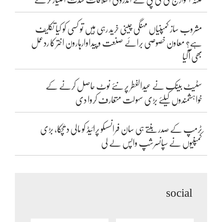
مشروب ساز کمپنیاں مہنگی چینی خرید رہی ہیں تو کسی کو کیا تکلیف
ہے؟ معاون خصوصی برائے صنعت و پیداوارہارون اختر کا ردعمل
بھی آگیا
سٹیٹ بینک نے عیدالفطر پر نئے نوٹ حاصل کرنے کے
خواہشمندوں کیلئے بڑی سہولت متعارف کروا دی
ٹرمپ کے صدر بنتے ہی سان فرانسسکو پرائیڈ کو مالی دھچکا، بڑی
کمپنیوں نے سپانسرشپ واپس لے لی
social