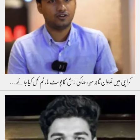
کراچی میں نوجوان تاجر میر رضا کی لاش کا پوسٹ مارٹم کل کیا جائے…