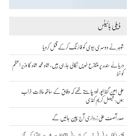
ڈیلی بائیٹس
شوہر نے دوسری بیوی کو فائرنگ کرکے قتل کردیا
دریائے سندھ پر متنازع نہریں نکالی جارہی ہیں، شاہ محمد شاہ کا وزیر اعظم
کو خط
علی امین گنڈاپور خود چاہتے تھے کہ وفاق کے ساتھ حالات خراب
ہوں: فیصل کریم کنڈی
صدر آصف علی زرداری آج چین جائیں گے
فتنہ الخوارج ٹی ٹی پی کے اندرونی اختلافات شدت اختیار کر گئے