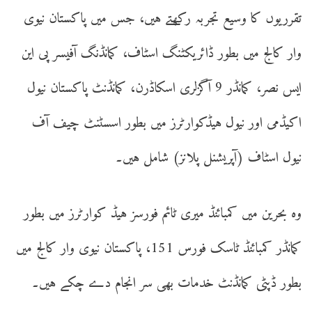
تقرریوں کا وسیع تجربہ رکھتے ہیں، جس میں پاکستان نیوی
وار کالج میں بطور ڈائریکٹنگ اسٹاف، کمانڈنگ آفیسر پی این
ایس نصر، کمانڈر 9 آگزلری اسکاڈرن، کمانڈنٹ پاکستان نیول
اکیڈمی اور نیول ہیڈکوارٹرز میں بطور اسسٹنٹ چیف آف
نیول اسٹاف (آپریشنل پلانز) شامل ہیں۔
وہ بحرین میں کمبائنڈ میری ٹائم فورسز ہیڈ کوارٹرز میں بطور
کمانڈر کمبائنڈ ٹاسک فورس 151، پاکستان نیوی وار کالج میں
بطور ڈپٹی کمانڈنٹ خدمات بھی سر انجام دے چکے ہیں۔