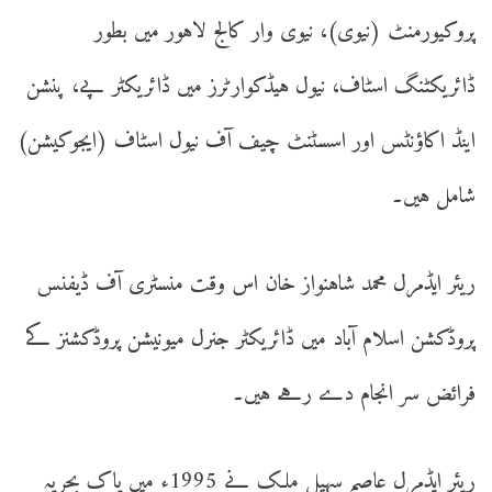
پروکیورمنٹ (نیوی)، نیوی وار کالج لاہور میں بطور
ڈائریکٹنگ اسٹاف، نیول ہیڈکوارٹرز میں ڈائریکٹر پے، پنشن
اینڈ اکاؤنٹس اور اسسٹنٹ چیف آف نیول اسٹاف (ایجوکیشن)
شامل ہیں۔
ریئر ایڈمرل محمد شاہنواز خان اس وقت منسٹری آف ڈیفنس
پروڈکشن اسلام آباد میں ڈائریکٹر جنرل میونیشن پروڈکشنز کے
فرائض سر انجام دے رہے ہیں۔
ریئر ایڈمرل عاصم سہیل ملک نے 1995ء میں پاک بحریہ