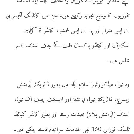
اپنے شاندار کیریئر کے دوران وہ مختلف کمانڈ اینڈ اسٹاف
تقرریوں کا وسیع تجربہ رکھتے ہیں، جن میں کمانڈنگ آفیسر پی
این ایس ضرار اور پی این ایس شمشیر، کمانڈر 9 آگزلری
اسکارڈن اور کمانڈر پاکستان فلیٹ کے چیف اسٹاف افسر
شامل ہیں۔
وہ نیول ہیڈکوارٹرز اسلام آباد میں بطور ڈائریکٹر آپریشنل
ریسرچ، ڈائریکٹر نیول آپریشنز اور اسسٹنٹ چیف آف نیول
اسٹاف(آپریشنل پلانز) تعینات رہے اور بطور کمانڈر کمبائنڈ
ٹاسک فورس 150 بھی خدمات سرانجام دے چکے ہیں۔