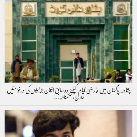
پشاور: پاکستان میں عارضی قیام کیلئے دو سابق افغان جرنیلوں کی درخواستیں
خارج، حکمنامہ…