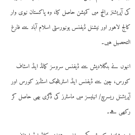
کی آپریشنز برانچ میں کمیشن حاصل کیا، وہ پاکستان نیوی وار
کالج لاہور اور نیشنل ڈیفنس یونیورسٹی اسلام آباد سے فارغ
التحصیل ہیں۔
انہوں نے بنگلادیش سے ڈیفنس سروسز کمانڈ اینڈ اسٹاف
کورس، چین سے ڈیفنس اینڈ اسٹریٹجک اسٹڈیز کورس اور
آپریشنل ریسرچ/ انیلیسز میں ماسٹرز کی ڈگری بھی حاصل کر
رکھی ہے۔