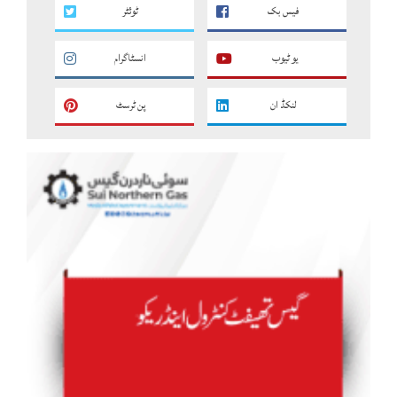
فیس بک
ٹوئٹر
یو ٹیوب
انسٹاگرام
لنکڈ ان
پن ٹرسٹ