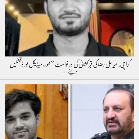
کراچی: میر علی رضا کی قبر کشائی کی درخواست منظور، میڈیکل بورڈ تشکیل
دینے…