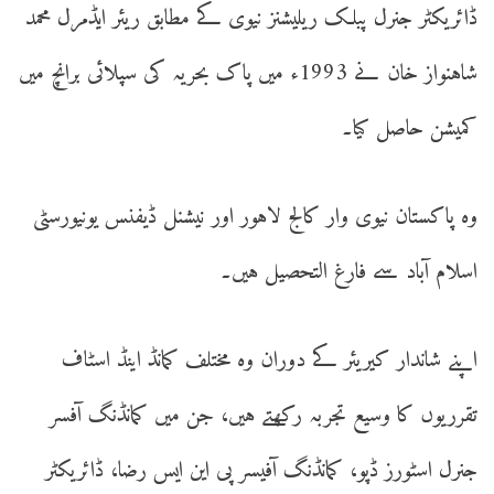
ڈائریکٹر جنرل پبلک ریلیشنز نیوی کے مطابق ریئر ایڈمرل محمد
شاہنواز خان نے 1993ء میں پاک بحریہ کی سپلائی برانچ میں
کمیشن حاصل کیا۔
وہ پاکستان نیوی وار کالج لاہور اور نیشنل ڈیفنس یونیورسٹی
اسلام آباد سے فارغ التحصیل ہیں۔
اپنے شاندار کیریئر کے دوران وہ مختلف کمانڈ اینڈ اسٹاف
تقرریوں کا وسیع تجربہ رکھتے ہیں، جن میں کمانڈنگ آفسر
جنرل اسٹورز ڈپو، کمانڈنگ آفیسر پی این ایس رضا، ڈائریکٹر