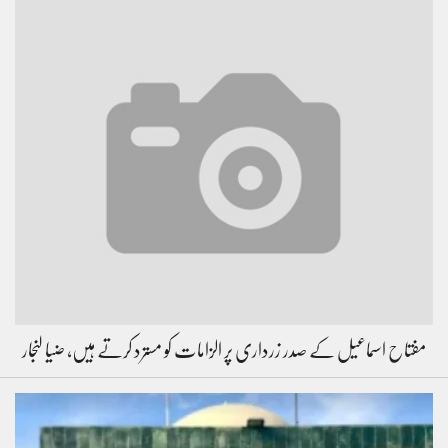
مفتاح اسماعیل کے صدر زرداری پر الزامات کو مسترد کرتے ہیں، ضیا لنجار