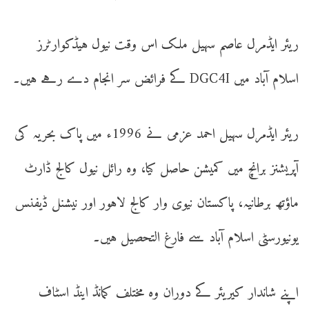
ریئر ایڈمرل عاصم سہیل ملک اس وقت نیول ہیڈکوارٹرز
اسلام آباد میں DGC4I کے فرائض سر انجام دے رہے ہیں۔
ریئر ایڈمرل سہیل احمد عزمی نے 1996ء میں پاک بحریہ کی
آپریشنز برانچ میں کمیشن حاصل کیا، وہ رائل نیول کالج ڈارٹ
ماؤتھ برطانیہ، پاکستان نیوی وار کالج لاہور اور نیشنل ڈیفنس
یونیورسٹی اسلام آباد سے فارغ التحصیل ہیں۔
اپنے شاندار کیریئر کے دوران وہ مختلف کمانڈ اینڈ اسٹاف