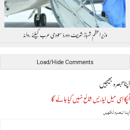
وزیرِ اعظم شہباز شریف دورۂ سعودی عرب کیلئے روانہ
Load/Hide Comments
اپنا تبصرہ بھیجیں
آپکا ای میل ایڈریس شائع نہیں کیا جائے گا
اپنا تبصرہ لکھیں