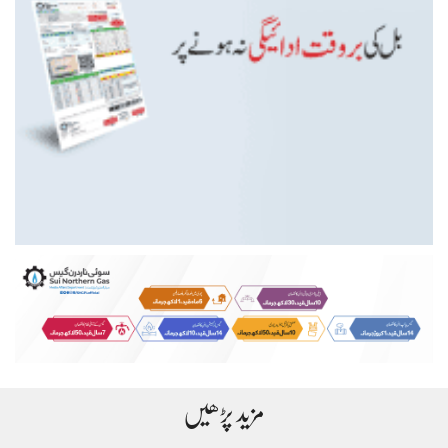
مزید پڑھیں