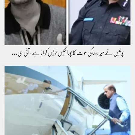
پولیس نے میر رضا کی موت کا پورا کیس ٹریس کرلیا ہے: آئی جی…