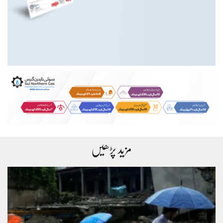
مزید پڑھیں