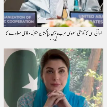
او آئی سی کا تاریخی سعودی عرب، ترکیہ، پاکستان مشترکہ دفاعی معاہدے کا
خیر…