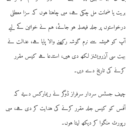
بریت یا ضمانت مل چکی ہے، میں چاہتا ہوں کہ سزا معطلی
درخواستوں پر جلد فیصلہ ہو جائے، ہم نے خواتین کے لیے
آپ کو ہمیشہ سے نرم گوشہ رکھنے والا پایا ہے، عدالت نے
بہت سی آبزرویشنز لکھ دی ہیں، استدعا ہے کیس مقرر
کرنے کی تاریخ دے دیں۔
چیف جسٹس سردار سرفراز ڈوگر نے ریمارکس دیے کہ
آفس کو کیس جلد مقرر کرنے کی ہدایت کر دی ہے، میں
رپورٹ منگوا کر دیکھ لیتا ہوں۔