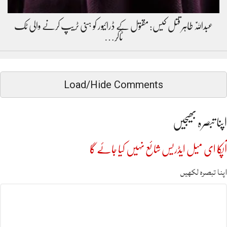
عبداللّٰہ طاہر قتل کیس: مقتول کے ڈرائیور کو ہنی ٹریپ کرنے والی ٹک
ٹاکر…
Load/Hide Comments
اپنا تبصرہ بھیجیں
آپکا ای میل ایڈریس شائع نہیں کیا جائے گا
اپنا تبصرہ لکھیں