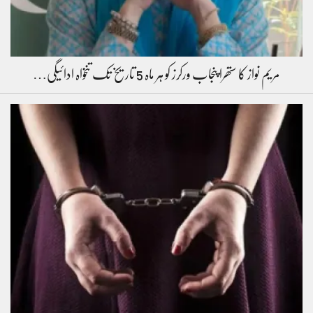
مریم نواز کا ستھرا پنجاب ورکرز کو ہر ماہ 5 تاریخ تک تنخواہ ادائیگی…