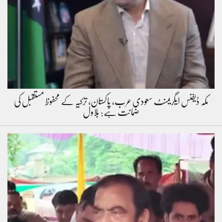
مکہ ڈیفنس ایگریمنٹ سعودی عرب، پاکستان، ترکیہ کے محفوظ مستقبل کی
ضمانت ہے: بلاول