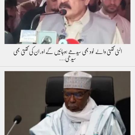
الٹی گنتی والے خود بھی سیدھے ہوجائیں گے اور ان کی گنتی بھی
سیدھی…