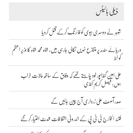
ڈیلی بائیٹس
شوہر نے دوسری بیوی کو فائرنگ کرکے قتل کردیا
دریائے سندھ پر متنازع نہریں نکالی جارہی ہیں، شاہ محمد شاہ کا وزیر اعظم
کو خط
علی امین گنڈاپور خود چاہتے تھے کہ وفاق کے ساتھ حالات خراب
ہوں: فیصل کریم کنڈی
صدر آصف علی زرداری آج چین جائیں گے
فتنہ الخوارج ٹی ٹی پی کے اندرونی اختلافات شدت اختیار کر گئے