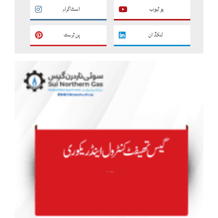
یو ٹیوب
انسٹاگرام
لنکڈ ان
پن ٹرسٹ