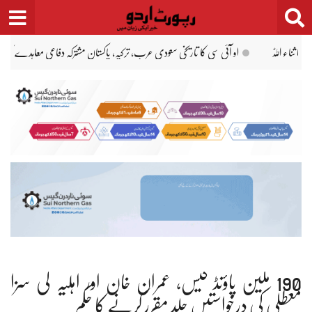
Ski
t
conten
یم نواز کا ستھرا پنجاب ورکرز کو ہر ماہ 5 تاریخ تک تنخواہ ادائیگی کا حکم
عبداللّٰہ طاہر قتل کیس:
190 ملین پاؤنڈ کیس، عمران خان اور اہلیہ کی سزا
معطلی کی درخواستیں جلد مقرر کرنے کا حکم