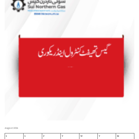
August 2026
S
S
F
T
W
T
M