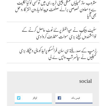
مشروب ساز کمپنیاں مہنگی چینی خرید رہی ہیں تو کسی کو کیا تکلیف
ہے؟ معاون خصوصی برائے صنعت و پیداوارہارون اختر کا ردعمل
بھی آگیا
سٹیٹ بینک نے عیدالفطر پر نئے نوٹ حاصل کرنے کے
خواہشمندوں کیلئے بڑی سہولت متعارف کروا دی
ٹرمپ کے صدر بنتے ہی سان فرانسسکو پرائیڈ کو مالی دھچکا، بڑی
کمپنیوں نے سپانسرشپ واپس لے لی
social
فیس بک
ٹوئٹر